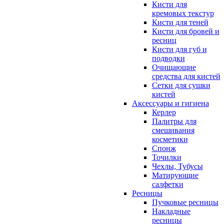
Кисти для
кремовых текстур
Кисти для теней
Кисти для бровей и
ресниц
Кисти для губ и
подводки
Очищающие
средства для кистей
Сетки для сушки
кистей
Аксессуары и гигиена
Керлер
Палитры для
смешивания
косметики
Спонж
Точилки
Чехлы, Тубусы
Матирующие
салфетки
Ресницы
Пучковые ресницы
Накладные
ресницы