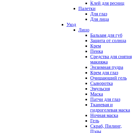
Клей для ресниц
Палетки
Для глаз
Для лица
Уход
Лицо
Бальзам для губ
Защита от солнца
Крем
Пенка
Средства для снятия
макияжа
Энзимная пудра
Крем для глаз
Очищающий гель
Сыворотка
Эмульсия
Маска
Патчи для глаз
Тканевая и
гидрогелевая маска
Ночная маска
Гель
Скраб, Пилинг,
Пэды