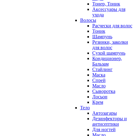
Тонер, Тоник
Аксессуары для
ухода
Волосы
Расчески для волос
Тоник
Шампунь
Резинки, заколки
для волос
Сухой шампунь
Кондиционер,
Бальзам
Стайлинг
Маска
Спрей
Масло
Сыворотка
Лосьон
Крем
Тело
Автозагары
Дезинфекторы и
антисептики
Для ногтей
Масло