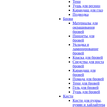
Тени
Тушь для ресниц
Карандаш для глаз
Подводка
Брови
Материалы для
окрашивания
бровей
Пинцеты для
бровей
Укладка и
ламинирование
бровей
Краска для бровей
Средства для роста
бровей
Карандаш для
бровей
Помада для бровей
Тени для бровей
Гель для бровей
Тушь для бровей
Кисти
Кисти для пудры,
румян и хайлайтера