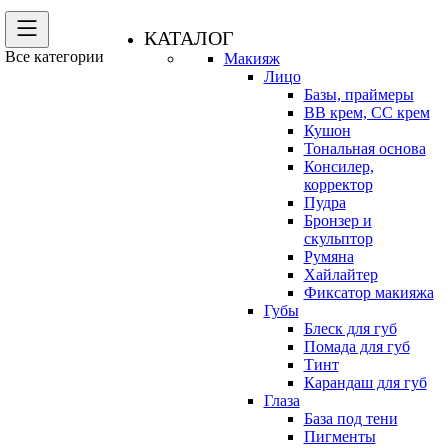
КАТАЛОГ
Все категории
Макияж
Лицо
Базы, праймеры
BB крем, CC крем
Кушон
Тональная основа
Консилер,
корректор
Пудра
Бронзер и
скульптор
Румяна
Хайлайтер
Фиксатор макияжа
Губы
Блеск для губ
Помада для губ
Тинт
Карандаш для губ
Глаза
База под тени
Пигменты