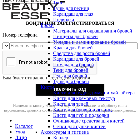
Тени
Тушь для ресниц
Карандаш для глаз
Подводка
ВОЙТИ ИЛИ ЗАРЕГИСТРИРОВАТЬСЯ
Брови
Материалы для окрашивания бровей
Номер телефона
Пинцеты для бровей
Укладка и ламинирование бровей
Краска для бровей
Средства для роста бровей
Карандаш для бровей
Помада для бровей
Тени для бровей
Гель для бровей
Вам будет отправлен код подтверждения
Тушь для бровей
Кисти
ПОЛУЧИТЬ КОД
Кисти для пудры, румян и хайлайтера
Кисти для кремовых текстур
Кисти для теней
Нажимая на кнопку «Получить код», я даю согласие на обработку своих
Кисти для бровей и ресниц
персональных данных в соответствии с
политикой обработки персональных данных
.
Кисти для губ и подводки
Очищающие средства для кистей
Каталог
Сетки для сушки кистей
Уход
Аксессуары и гигиена
Лицо
Керлер