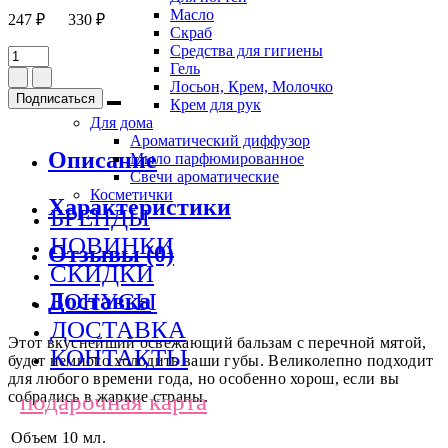
Масло
247 ₽
330 ₽
Скраб
Средства для гигиены
Гель
Лосьон, Крем, Молочко
Подписаться
Крем для рук
Для дома
Ароматический диффузор
Описание
Мыло парфюмированное
Свечи ароматические
Косметички
Характеристики
БРЕНДЫ
НОВИНКИ
Отзывы (0)
СКИДКИ
Доставка
БОНУСЫ
ДОСТАВКА
Этот вкуснейший освежающий бальзам с перечной мятой,
КОНТАКТЫ
будет немного холодить ваши губы. Великолепно подходит
для любого времени года, но особенно хорош, если вы
подарочная карта
собрались в жаркие страны.
Объем
10 мл.