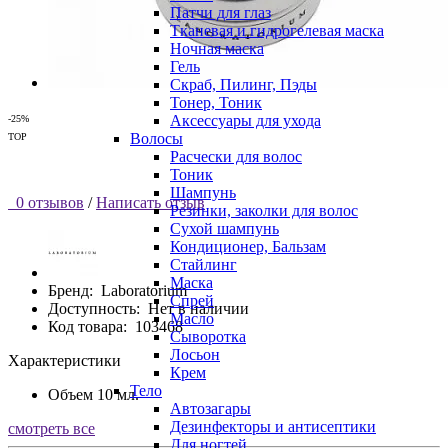
Патчи для глаз
Тканевая и гидрогелевая маска
Ночная маска
Гель
Скраб, Пилинг, Пэды
Тонер, Тоник
Аксессуары для ухода
-25%
Волосы
TOP
Расчески для волос
Тоник
Шампунь
0 отзывов
/
Написать отзыв
Резинки, заколки для волос
Сухой шампунь
Кондиционер, Бальзам
Стайлинг
Маска
Бренд:
Laboratorium
Спрей
Доступность:
Нет в наличии
Масло
Код товара:
103468
Сыворотка
Лосьон
Характеристики
Крем
Тело
Объем
10 мл.
Автозагары
Дезинфекторы и антисептики
смотреть все
Для ногтей