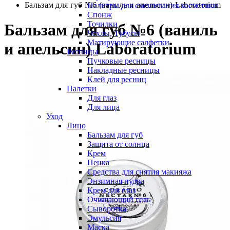
Бальзам для губ №6 (ваниль и апельсин) Laboratorium
Палитры для смешивания косметики
Спонж
Точилки
Бальзам для губ №6 (ваниль
Чехлы, Тубусы
Матирующие салфетки
и апельсин) Laboratorium
Ресницы
Пучковые ресницы
Накладные ресницы
Клей для ресниц
Палетки
Для глаз
Для лица
Уход
Лицо
Бальзам для губ
Защита от солнца
Крем
Пенка
Средства для снятия макияжа
Энзимная пудра
Крем для глаз
Очищающий гель
Сыворотка
Эмульсия
Маска