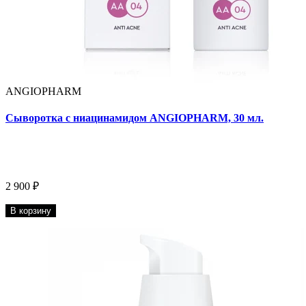
ANGIOPHARM
Сыворотка с ниацинамидом ANGIOPHARM, 30 мл.
2 900 ₽
В корзину