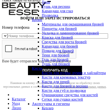
Тени
Тушь для ресниц
Карандаш для глаз
Подводка
ВОЙТИ ИЛИ ЗАРЕГИСТРИРОВАТЬСЯ
Брови
Материалы для окрашивания бровей
Номер телефона
Пинцеты для бровей
Укладка и ламинирование бровей
Краска для бровей
Средства для роста бровей
Карандаш для бровей
Помада для бровей
Тени для бровей
Гель для бровей
Вам будет отправлен код подтверждения
Тушь для бровей
Кисти
ПОЛУЧИТЬ КОД
Кисти для пудры, румян и хайлайтера
Кисти для кремовых текстур
Кисти для теней
Нажимая на кнопку «Получить код», я даю согласие на обработку своих
Кисти для бровей и ресниц
персональных данных в соответствии с
политикой обработки персональных данных
.
Кисти для губ и подводки
Очищающие средства для кистей
Каталог
Сетки для сушки кистей
Уход
Аксессуары и гигиена
Лицо
Керлер