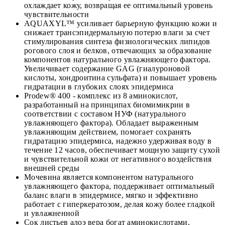
охлаждает кожу, возвращая ее оптимальный уровень
чувствительности
AQUAXYL™ усиливает барьерную функцию кожи и
снижает трансэпидермальную потерю влаги за счет
стимулирования синтеза физиологических липидов
рогового слоя и белков, отвечающих за образование
компонентов натурального увлажняющего фактора.
Увеличивает содержание GAG (гиалуроновой
кислоты, хондроитина сульфата) и повышает уровень
гидратации в глубоких слоях эпидермиса
Prodew® 400 - комплекс из 8 аминокислот,
разработанный на принципах биомимикрии в
соответствии с составом НУФ (натурального
увлажняющего фактора). Обладает выраженным
увлажняющим действием, помогает сохранять
гидратацию эпидермиса, надежно удерживая воду в
течение 12 часов, обеспечивает мощную защиту сухой
и чувствительной кожи от негативного воздействия
внешней среды
Мочевина является компонентом натурального
увлажняющего фактора, поддерживает оптимальный
баланс влаги в эпидермисе, мягко и эффективно
работает с гиперкератозом, делая кожу более гладкой
и увлажненной
Сок листьев алоэ вера богат аминокислотами,