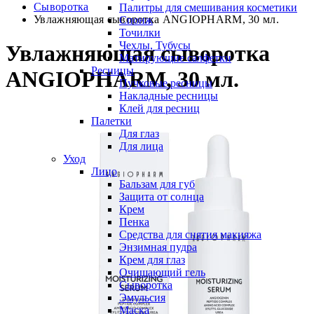
Сыворотка
Палитры для смешивания косметики
Увлажняющая сыворотка ANGIOPHARM, 30 мл.
Спонж
Точилки
Чехлы, Тубусы
Увлажняющая сыворотка
Матирующие салфетки
Ресницы
ANGIOPHARM, 30 мл.
Пучковые ресницы
Накладные ресницы
Клей для ресниц
Палетки
Для глаз
Для лица
Уход
Лицо
Бальзам для губ
Защита от солнца
Крем
Пенка
Средства для снятия макияжа
Энзимная пудра
Крем для глаз
Очищающий гель
Сыворотка
Эмульсия
Маска