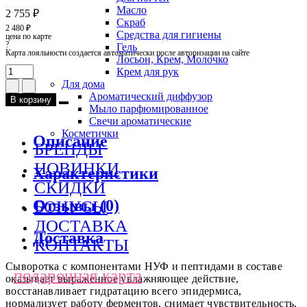
Масло
2 755 ₽
Скраб
2 480 ₽
Средства для гигиены
цена по карте
?
Гель
Карта лояльности создается автоматически после авторизации на сайте
Лосьон, Крем, Молочко
Крем для рук
Для дома
Ароматический диффузор
В корзину
Мыло парфюмированное
Свечи ароматические
Косметички
Описание
БРЕНДЫ
НОВИНКИ
Характеристики
СКИДКИ
Отзывы (0)
БОНУСЫ
ДОСТАВКА
Доставка
КОНТАКТЫ
Сыворотка с компонентами НУФ и пептидами в составе
подарочная карта
оказывает выраженное увлажняющее действие,
восстанавливает гидратацию всего эпидермиса,
нормализует работу ферментов, снимает чувствительность,