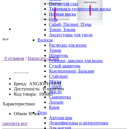
Патчи для глаз
Тканевая и гидрогелевая маска
Ночная маска
Гель
Скраб, Пилинг, Пэды
Тонер, Тоник
Аксессуары для ухода
Волосы
NEW
Расчески для волос
Тоник
Шампунь
0 отзывов
/
Написать отзыв
Резинки, заколки для волос
Сухой шампунь
Кондиционер, Бальзам
Стайлинг
Маска
Бренд:
ANGIOPHARM
Спрей
Доступность:
В наличии
Масло
Код товара:
106685
Сыворотка
Лосьон
Характеристики
Крем
Тело
Объем
30 мл.
Автозагары
Дезинфекторы и антисептики
смотреть все
Для ногтей