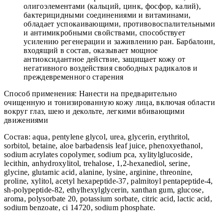
олигоэлементами (кальций, цинк, фосфор, калий),
бактерицидными соединениями и витаминами,
обладает успокаивающими, противовоспалительными
и антимикробными свойствами, способствует
усилению регенерации и заживлению ран. Барбалоин,
входящий в состав, оказывает мощное
антиоксидантное действие, защищает кожу от
негативного воздействия свободных радикалов и
преждевременного старения
Способ применения: Нанести на предварительно
очищенную и тонизированную кожу лица, включая области
вокруг глаз, шею и декольте, легкими вбивающими
движениями
Cостав: aqua, pentylene glycol, urea, glycerin, erythritol,
sorbitol, betaine, aloe barbadensis leaf juice, phenoxyethanol,
sodium acrylates copolymer, sodium pca, xylitylglucoside,
lecithin, anhydroxylitol, trehalose, 1,2-hexanediol, serine,
glycine, glutamic acid, alanine, lysine, arginine, threonine,
proline, xylitol, acetyl hexapeptide-37, palmitoyl pentapeptide-4,
sh-polypeptide-82, ethylhexylglycerin, xanthan gum, glucose,
aroma, polysorbate 20, potassium sorbate, citric acid, lactic acid,
sodium benzoate, ci 14720, sodium phosphate.