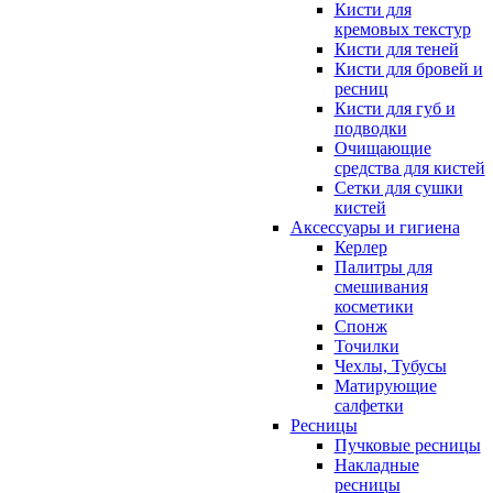
Кисти для
кремовых текстур
Кисти для теней
Кисти для бровей и
ресниц
Кисти для губ и
подводки
Очищающие
средства для кистей
Сетки для сушки
кистей
Аксессуары и гигиена
Керлер
Палитры для
смешивания
косметики
Спонж
Точилки
Чехлы, Тубусы
Матирующие
салфетки
Ресницы
Пучковые ресницы
Накладные
ресницы