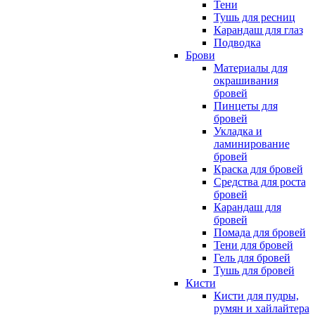
Тени
Тушь для ресниц
Карандаш для глаз
Подводка
Брови
Материалы для
окрашивания
бровей
Пинцеты для
бровей
Укладка и
ламинирование
бровей
Краска для бровей
Средства для роста
бровей
Карандаш для
бровей
Помада для бровей
Тени для бровей
Гель для бровей
Тушь для бровей
Кисти
Кисти для пудры,
румян и хайлайтера