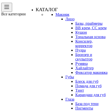
КАТАЛОГ
Все категории
Макияж
Лицо
Базы, праймеры
BB крем, CC крем
Кушон
Тональная основа
Консилер,
корректор
Пудра
Бронзер и
скульптор
Румяна
Хайлайтер
Фиксатор макияжа
Губы
Блеск для губ
Помада для губ
Тинт
Карандаш для губ
Глаза
База под тени
Пигменты