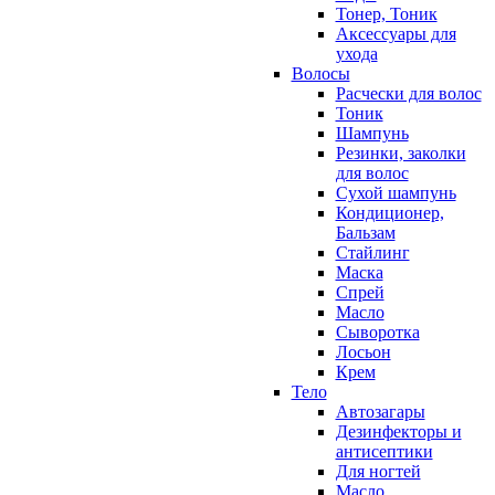
Тонер, Тоник
Аксессуары для
ухода
Волосы
Расчески для волос
Тоник
Шампунь
Резинки, заколки
для волос
Сухой шампунь
Кондиционер,
Бальзам
Стайлинг
Маска
Спрей
Масло
Сыворотка
Лосьон
Крем
Тело
Автозагары
Дезинфекторы и
антисептики
Для ногтей
Масло