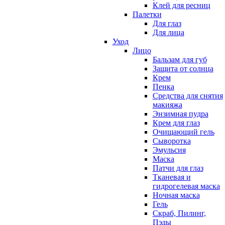
Клей для ресниц
Палетки
Для глаз
Для лица
Уход
Лицо
Бальзам для губ
Защита от солнца
Крем
Пенка
Средства для снятия
макияжа
Энзимная пудра
Крем для глаз
Очищающий гель
Сыворотка
Эмульсия
Маска
Патчи для глаз
Тканевая и
гидрогелевая маска
Ночная маска
Гель
Скраб, Пилинг,
Пэды