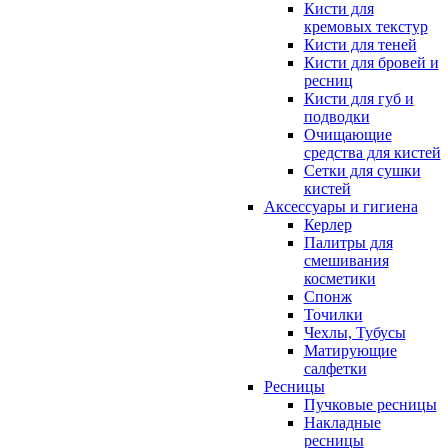
Кисти для
кремовых текстур
Кисти для теней
Кисти для бровей и
ресниц
Кисти для губ и
подводки
Очищающие
средства для кистей
Сетки для сушки
кистей
Аксессуары и гигиена
Керлер
Палитры для
смешивания
косметики
Спонж
Точилки
Чехлы, Тубусы
Матирующие
салфетки
Ресницы
Пучковые ресницы
Накладные
ресницы