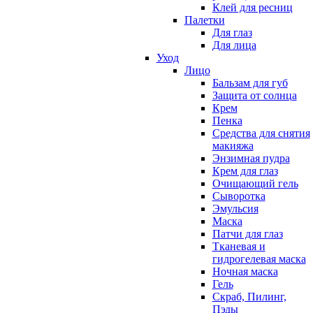
Клей для ресниц
Палетки
Для глаз
Для лица
Уход
Лицо
Бальзам для губ
Защита от солнца
Крем
Пенка
Средства для снятия
макияжа
Энзимная пудра
Крем для глаз
Очищающий гель
Сыворотка
Эмульсия
Маска
Патчи для глаз
Тканевая и
гидрогелевая маска
Ночная маска
Гель
Скраб, Пилинг,
Пэды