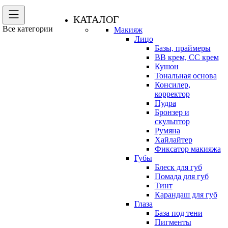
КАТАЛОГ
Все категории
Макияж
Лицо
Базы, праймеры
BB крем, CC крем
Кушон
Тональная основа
Консилер,
корректор
Пудра
Бронзер и
скульптор
Румяна
Хайлайтер
Фиксатор макияжа
Губы
Блеск для губ
Помада для губ
Тинт
Карандаш для губ
Глаза
База под тени
Пигменты