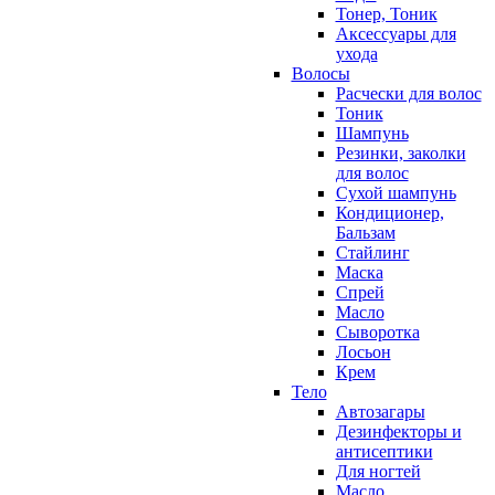
Тонер, Тоник
Аксессуары для
ухода
Волосы
Расчески для волос
Тоник
Шампунь
Резинки, заколки
для волос
Сухой шампунь
Кондиционер,
Бальзам
Стайлинг
Маска
Спрей
Масло
Сыворотка
Лосьон
Крем
Тело
Автозагары
Дезинфекторы и
антисептики
Для ногтей
Масло