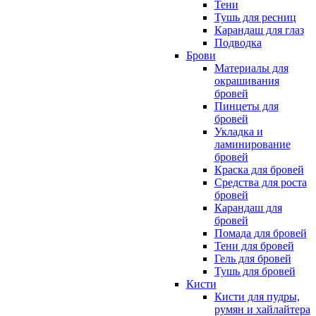
Тени
Тушь для ресниц
Карандаш для глаз
Подводка
Брови
Материалы для
окрашивания
бровей
Пинцеты для
бровей
Укладка и
ламинирование
бровей
Краска для бровей
Средства для роста
бровей
Карандаш для
бровей
Помада для бровей
Тени для бровей
Гель для бровей
Тушь для бровей
Кисти
Кисти для пудры,
румян и хайлайтера