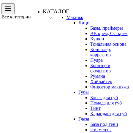
КАТАЛОГ
Все категории
Макияж
Лицо
Базы, праймеры
BB крем, CC крем
Кушон
Тональная основа
Консилер,
корректор
Пудра
Бронзер и
скульптор
Румяна
Хайлайтер
Фиксатор макияжа
Губы
Блеск для губ
Помада для губ
Тинт
Карандаш для губ
Глаза
База под тени
Пигменты