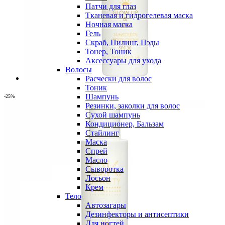
Патчи для глаз
Тканевая и гидрогелевая маска
Ночная маска
Гель
Скраб, Пилинг, Пэды
Тонер, Тоник
Аксессуары для ухода
Волосы
Расчески для волос
Тоник
Шампунь
-25%
Резинки, заколки для волос
Сухой шампунь
Кондиционер, Бальзам
Стайлинг
Маска
Спрей
Масло
Сыворотка
Лосьон
Крем
Тело
Автозагары
Дезинфекторы и антисептики
Для ногтей