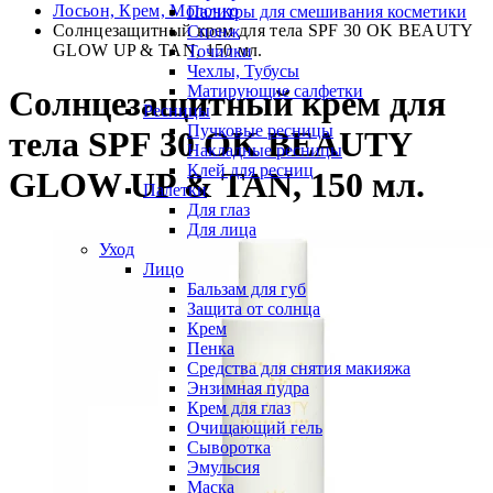
Лосьон, Крем, Молочко
Палитры для смешивания косметики
Солнцезащитный крем для тела SPF 30 OK BEAUTY
Спонж
GLOW UP & TAN, 150 мл.
Точилки
Чехлы, Тубусы
Матирующие салфетки
Солнцезащитный крем для
Ресницы
Пучковые ресницы
тела SPF 30 OK BEAUTY
Накладные ресницы
Клей для ресниц
GLOW UP & TAN, 150 мл.
Палетки
Для глаз
Для лица
Уход
Лицо
Бальзам для губ
Защита от солнца
Крем
Пенка
Средства для снятия макияжа
Энзимная пудра
Крем для глаз
Очищающий гель
Сыворотка
Эмульсия
Маска