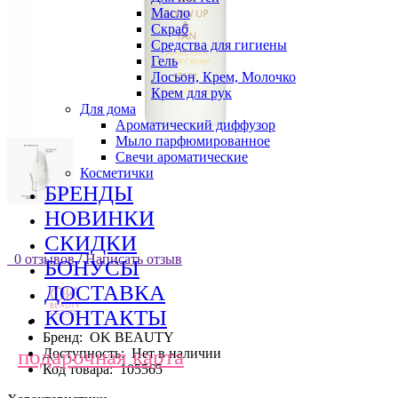
Масло
Скраб
Средства для гигиены
Гель
Лосьон, Крем, Молочко
Крем для рук
Для дома
Ароматический диффузор
Мыло парфюмированное
Свечи ароматические
Косметички
БРЕНДЫ
НОВИНКИ
СКИДКИ
0 отзывов
/
Написать отзыв
БОНУСЫ
ДОСТАВКА
КОНТАКТЫ
Бренд:
OK BEAUTY
подарочная карта
Доступность:
Нет в наличии
Код товара:
105565