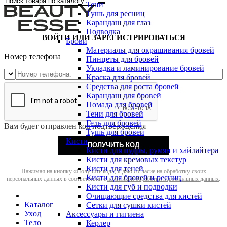
Тени
Тушь для ресниц
Карандаш для глаз
Подводка
ВОЙТИ ИЛИ ЗАРЕГИСТРИРОВАТЬСЯ
Брови
Материалы для окрашивания бровей
Номер телефона
Пинцеты для бровей
Укладка и ламинирование бровей
Краска для бровей
Средства для роста бровей
Карандаш для бровей
Помада для бровей
Тени для бровей
Гель для бровей
Вам будет отправлен код подтверждения
Тушь для бровей
Кисти
ПОЛУЧИТЬ КОД
Кисти для пудры, румян и хайлайтера
Кисти для кремовых текстур
Кисти для теней
Нажимая на кнопку «Получить код», я даю согласие на обработку своих
Кисти для бровей и ресниц
персональных данных в соответствии с
политикой обработки персональных данных
.
Кисти для губ и подводки
Очищающие средства для кистей
Каталог
Сетки для сушки кистей
Уход
Аксессуары и гигиена
Тело
Керлер