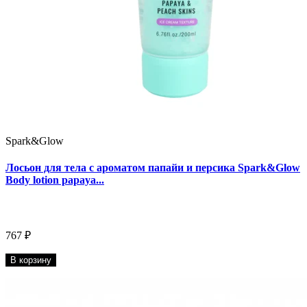
Spark&Glow
Лосьон для тела с ароматом папайи и персика Spark&Glow
Body lotion papaya...
767 ₽
В корзину