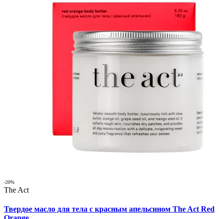
-20%
The Act
Твердое масло для тела с красным апельсином The Act Red
Orange...