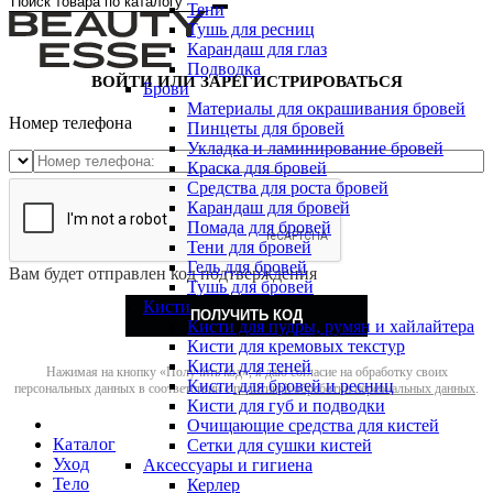
Тени
Тушь для ресниц
Карандаш для глаз
Подводка
ВОЙТИ ИЛИ ЗАРЕГИСТРИРОВАТЬСЯ
Брови
Материалы для окрашивания бровей
Номер телефона
Пинцеты для бровей
Укладка и ламинирование бровей
Краска для бровей
Средства для роста бровей
Карандаш для бровей
Помада для бровей
Тени для бровей
Гель для бровей
Вам будет отправлен код подтверждения
Тушь для бровей
Кисти
ПОЛУЧИТЬ КОД
Кисти для пудры, румян и хайлайтера
Кисти для кремовых текстур
Кисти для теней
Нажимая на кнопку «Получить код», я даю согласие на обработку своих
Кисти для бровей и ресниц
персональных данных в соответствии с
политикой обработки персональных данных
.
Кисти для губ и подводки
Очищающие средства для кистей
Каталог
Сетки для сушки кистей
Уход
Аксессуары и гигиена
Тело
Керлер