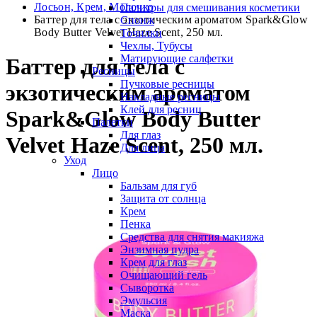
Лосьон, Крем, Молочко
Палитры для смешивания косметики
Баттер для тела с экзотическим ароматом Spark&Glow
Спонж
Body Butter Velvet Haze Scent, 250 мл.
Точилки
Чехлы, Тубусы
Матирующие салфетки
Баттер для тела с
Ресницы
Пучковые ресницы
экзотическим ароматом
Накладные ресницы
Клей для ресниц
Spark&Glow Body Butter
Палетки
Для глаз
Velvet Haze Scent, 250 мл.
Для лица
Уход
Лицо
Бальзам для губ
Защита от солнца
Крем
Пенка
Средства для снятия макияжа
Энзимная пудра
Крем для глаз
Очищающий гель
Сыворотка
Эмульсия
Маска