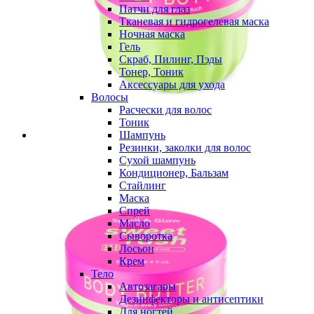
Патчи для глаз
Тканевая и гидрогелевая маска
Ночная маска
Гель
Скраб, Пилинг, Пэды
Тонер, Тоник
Аксессуары для ухода
Волосы
Расчески для волос
Тоник
Шампунь
Резинки, заколки для волос
Сухой шампунь
Кондиционер, Бальзам
Стайлинг
Маска
Спрей
Масло
Сыворотка
Лосьон
Крем
Тело
Автозагары
Дезинфекторы и антисептики
Для ногтей