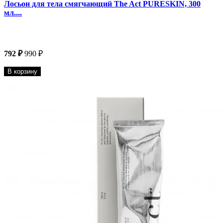
Лосьон для тела смягчающий The Act PURESKIN, 300
мл....
792 ₽
990 ₽
В корзину