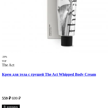
-20%
TOP
The Act
Крем для тела с грушей The Act Whipped Body Cream
559 ₽
699 ₽
В корзину