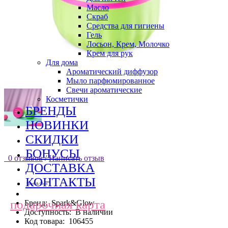
Масло
Скраб
Средства для гигиены
Гель
Лосьон, Крем, Молочко
Крем для рук
Для дома
Ароматический диффузор
Мыло парфюмированное
Свечи ароматические
Косметички
БРЕНДЫ
НОВИНКИ
СКИДКИ
БОНУСЫ
0 отзывов
/
Написать отзыв
ДОСТАВКА
КОНТАКТЫ
подарочная карта
Бренд:
Spark&Glow
Доступность:
В наличии
Код товара:
106455