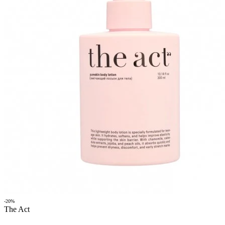
-20%
The Act