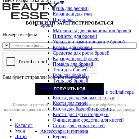
Тени
Тушь для ресниц
Карандаш для глаз
Подводка
ВОЙТИ ИЛИ ЗАРЕГИСТРИРОВАТЬСЯ
Брови
Материалы для окрашивания бровей
Номер телефона
Пинцеты для бровей
Укладка и ламинирование бровей
Краска для бровей
Средства для роста бровей
Карандаш для бровей
Помада для бровей
Тени для бровей
Гель для бровей
Вам будет отправлен код подтверждения
Тушь для бровей
Кисти
ПОЛУЧИТЬ КОД
Кисти для пудры, румян и хайлайтера
Кисти для кремовых текстур
Кисти для теней
Нажимая на кнопку «Получить код», я даю согласие на обработку своих
Кисти для бровей и ресниц
персональных данных в соответствии с
политикой обработки персональных данных
.
Кисти для губ и подводки
Очищающие средства для кистей
Каталог
Сетки для сушки кистей
Уход
Аксессуары и гигиена
Лицо
Керлер