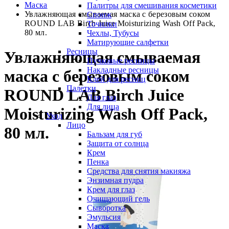
Маска
Палитры для смешивания косметики
Увлажняющая смываемая маска с березовым соком
Спонж
ROUND LAB Birch Juice Moisturizing Wash Off Pack,
Точилки
80 мл.
Чехлы, Тубусы
Матирующие салфетки
Ресницы
Увлажняющая смываемая
Пучковые ресницы
Накладные ресницы
маска с березовым соком
Клей для ресниц
Палетки
ROUND LAB Birch Juice
Для глаз
Для лица
Moisturizing Wash Off Pack,
Уход
Лицо
80 мл.
Бальзам для губ
Защита от солнца
Крем
Пенка
Средства для снятия макияжа
Энзимная пудра
Крем для глаз
Очищающий гель
Сыворотка
Эмульсия
Маска