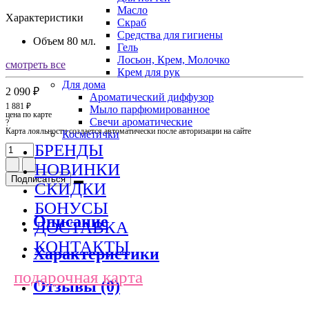
Масло
Характеристики
Скраб
Средства для гигиены
Объем
80 мл.
Гель
Лосьон, Крем, Молочко
смотреть все
Крем для рук
Для дома
2 090 ₽
Ароматический диффузор
1 881 ₽
Мыло парфюмированное
цена по карте
Свечи ароматические
?
Карта лояльности создается автоматически после авторизации на сайте
Косметички
БРЕНДЫ
НОВИНКИ
Подписаться
СКИДКИ
БОНУСЫ
Описание
ДОСТАВКА
КОНТАКТЫ
Характеристики
подарочная карта
Отзывы (0)