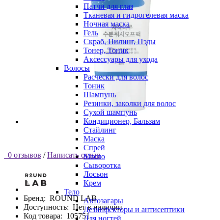
Патчи для глаз
Тканевая и гидрогелевая маска
Ночная маска
Гель
Скраб, Пилинг, Пэды
Тонер, Тоник
Аксессуары для ухода
Волосы
Расчески для волос
Тоник
Шампунь
Резинки, заколки для волос
Сухой шампунь
Кондиционер, Бальзам
Стайлинг
Маска
Спрей
0 отзывов
/
Написать отзыв
Масло
Сыворотка
Лосьон
Крем
Тело
Бренд:
ROUND LAB
Автозагары
Доступность:
Нет в наличии
Дезинфекторы и антисептики
Код товара:
105751
Для ногтей