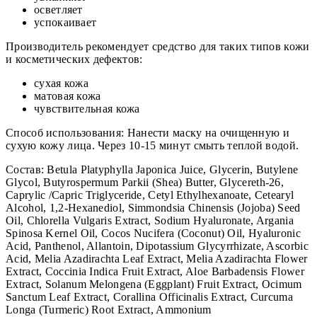
осветляет
успокаивает
Производитель рекомендует средство для таких типов кожи
и косметических дефектов:
сухая кожа
матовая кожа
чувствительная кожа
Способ использования: Нанести маску на очищенную и
сухую кожу лица. Через 10-15 минут смыть теплой водой.
Состав: Betula Platyphylla Japonica Juice, Glycerin, Butylene
Glycol, Butyrospermum Parkii (Shea) Butter, Glycereth-26,
Caprylic /Capric Triglyceride, Cetyl Ethylhexanoate, Cetearyl
Alcohol, 1,2-Hexanediol, Simmondsia Chinensis (Jojoba) Seed
Oil, Chlorella Vulgaris Extract, Sodium Hyaluronate, Argania
Spinosa Kernel Oil, Cocos Nucifera (Coconut) Oil, Hyaluronic
Acid, Panthenol, Allantoin, Dipotassium Glycyrrhizate, Ascorbic
Acid, Melia Azadirachta Leaf Extract, Melia Azadirachta Flower
Extract, Coccinia Indica Fruit Extract, Aloe Barbadensis Flower
Extract, Solanum Melongena (Eggplant) Fruit Extract, Ocimum
Sanctum Leaf Extract, Corallina Officinalis Extract, Curcuma
Longa (Turmeric) Root Extract, Ammonium