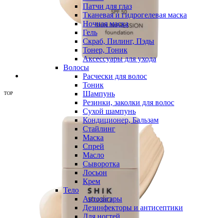
Патчи для глаз
Тканевая и гидрогелевая маска
Ночная маска
Гель
Скраб, Пилинг, Пэды
Тонер, Тоник
Аксессуары для ухода
Волосы
Расчески для волос
Тоник
Шампунь
TOP
Резинки, заколки для волос
Сухой шампунь
Кондиционер, Бальзам
Стайлинг
Маска
Спрей
Масло
Сыворотка
Лосьон
Крем
Тело
Автозагары
Дезинфекторы и антисептики
Для ногтей