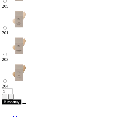
205
201
203
204
В корзину