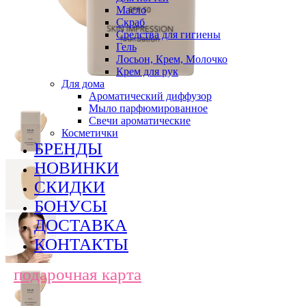
Масло
Скраб
Средства для гигиены
Гель
Лосьон, Крем, Молочко
Крем для рук
Для дома
Ароматический диффузор
Мыло парфюмированное
Свечи ароматические
Косметички
БРЕНДЫ
НОВИНКИ
СКИДКИ
БОНУСЫ
ДОСТАВКА
КОНТАКТЫ
подарочная карта