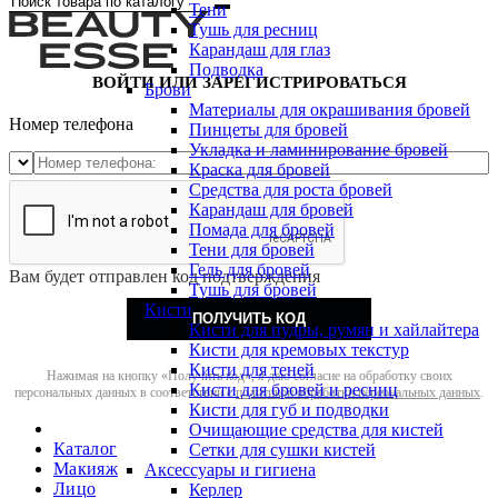
Тени
Тушь для ресниц
Карандаш для глаз
Подводка
ВОЙТИ ИЛИ ЗАРЕГИСТРИРОВАТЬСЯ
Брови
Материалы для окрашивания бровей
Номер телефона
Пинцеты для бровей
Укладка и ламинирование бровей
Краска для бровей
Средства для роста бровей
Карандаш для бровей
Помада для бровей
Тени для бровей
Гель для бровей
Вам будет отправлен код подтверждения
Тушь для бровей
Кисти
ПОЛУЧИТЬ КОД
Кисти для пудры, румян и хайлайтера
Кисти для кремовых текстур
Кисти для теней
Нажимая на кнопку «Получить код», я даю согласие на обработку своих
Кисти для бровей и ресниц
персональных данных в соответствии с
политикой обработки персональных данных
.
Кисти для губ и подводки
Очищающие средства для кистей
Каталог
Сетки для сушки кистей
Макияж
Аксессуары и гигиена
Лицо
Керлер