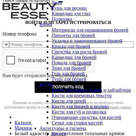
Тени
Тушь для ресниц
Карандаш для глаз
Подводка
ВОЙТИ ИЛИ ЗАРЕГИСТРИРОВАТЬСЯ
Брови
Материалы для окрашивания бровей
Номер телефона
Пинцеты для бровей
Укладка и ламинирование бровей
Краска для бровей
Средства для роста бровей
Карандаш для бровей
Помада для бровей
Тени для бровей
Гель для бровей
Вам будет отправлен код подтверждения
Тушь для бровей
Кисти
ПОЛУЧИТЬ КОД
Кисти для пудры, румян и хайлайтера
Кисти для кремовых текстур
Кисти для теней
Нажимая на кнопку «Получить код», я даю согласие на обработку своих
Кисти для бровей и ресниц
персональных данных в соответствии с
политикой обработки персональных данных
.
Кисти для губ и подводки
Очищающие средства для кистей
Каталог
Сетки для сушки кистей
Макияж
Аксессуары и гигиена
Белый аджастер для осветления тональных кремов
Керлер