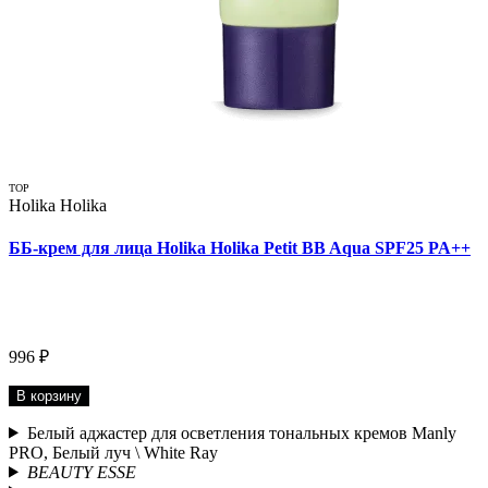
TOP
Holika Holika
ББ-крем для лица Holika Holika Petit BB Aqua SPF25 PA++
996 ₽
В корзину
Белый аджастер для осветления тональных кремов Manly
PRO, Белый луч \ White Ray
BEAUTY ESSE