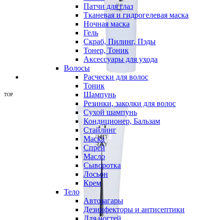
Патчи для глаз
Тканевая и гидрогелевая маска
Ночная маска
Гель
Скраб, Пилинг, Пэды
Тонер, Тоник
Аксессуары для ухода
Волосы
Расчески для волос
Тоник
Шампунь
TOP
Резинки, заколки для волос
Сухой шампунь
Кондиционер, Бальзам
Стайлинг
Маска
Спрей
Масло
Сыворотка
Лосьон
Крем
Тело
Автозагары
Дезинфекторы и антисептики
Для ногтей