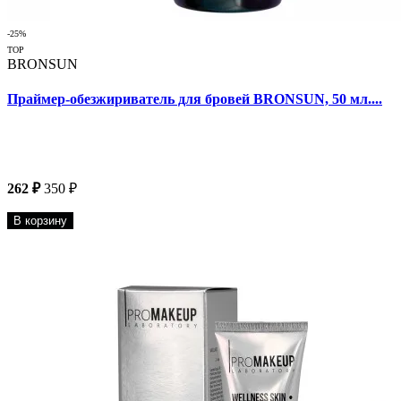
-25%
TOP
BRONSUN
Праймер-обезжириватель для бровей BRONSUN, 50 мл....
262 ₽
350 ₽
В корзину