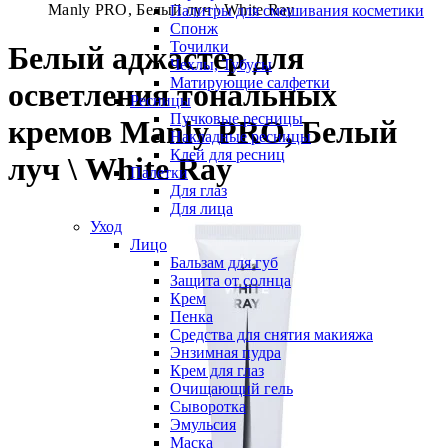
Manly PRO, Белый луч \ White Ray
Палитры для смешивания косметики
Спонж
Точилки
Белый аджастер для
Чехлы, Тубусы
Матирующие салфетки
осветления тональных
Ресницы
Пучковые ресницы
кремов Manly PRO, Белый
Накладные ресницы
Клей для ресниц
луч \ White Ray
Палетки
Для глаз
Для лица
Уход
Лицо
Бальзам для губ
Защита от солнца
Крем
Пенка
Средства для снятия макияжа
Энзимная пудра
Крем для глаз
Очищающий гель
Сыворотка
Эмульсия
Маска