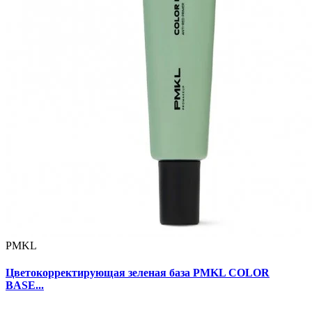
PMKL
Цветокорректирующая зеленая база PMKL COLOR
BASE...