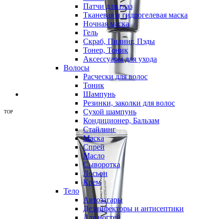
Патчи для глаз
Тканевая и гидрогелевая маска
Ночная маска
Гель
Скраб, Пилинг, Пэды
Тонер, Тоник
Аксессуары для ухода
Волосы
Расчески для волос
Тоник
Шампунь
Резинки, заколки для волос
Сухой шампунь
TOP
Кондиционер, Бальзам
Стайлинг
Маска
Спрей
Масло
Сыворотка
Лосьон
Крем
Тело
Автозагары
Дезинфекторы и антисептики
Для ногтей