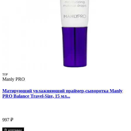
TOP
Manly PRO
Матирующий увлажняющий праймер-сыворотка Manly
PRO Balance Travel-Size, 15 мл...
997 ₽
В корзину