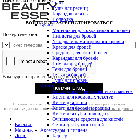
Тени
Тушь для ресниц
Карандаш для глаз
Подводка
ВОЙТИ ИЛИ ЗАРЕГИСТРИРОВАТЬСЯ
Брови
Материалы для окрашивания бровей
Номер телефона
Пинцеты для бровей
Укладка и ламинирование бровей
Краска для бровей
Средства для роста бровей
Карандаш для бровей
Помада для бровей
Тени для бровей
Гель для бровей
Вам будет отправлен код подтверждения
Тушь для бровей
Кисти
ПОЛУЧИТЬ КОД
Кисти для пудры, румян и хайлайтера
Кисти для кремовых текстур
Кисти для теней
Нажимая на кнопку «Получить код», я даю согласие на обработку своих
Кисти для бровей и ресниц
персональных данных в соответствии с
политикой обработки персональных данных
.
Кисти для губ и подводки
Очищающие средства для кистей
Каталог
Сетки для сушки кистей
Макияж
Аксессуары и гигиена
Лицо
Керлер