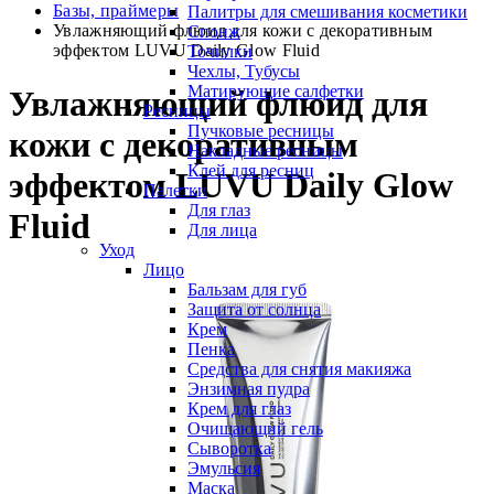
Базы, праймеры
Палитры для смешивания косметики
Увлажняющий флюид для кожи с декоративным
Спонж
эффектом LUVU Daily Glow Fluid
Точилки
Чехлы, Тубусы
Матирующие салфетки
Увлажняющий флюид для
Ресницы
Пучковые ресницы
кожи с декоративным
Накладные ресницы
Клей для ресниц
эффектом LUVU Daily Glow
Палетки
Для глаз
Fluid
Для лица
Уход
Лицо
Бальзам для губ
Защита от солнца
Крем
Пенка
Средства для снятия макияжа
Энзимная пудра
Крем для глаз
Очищающий гель
Сыворотка
Эмульсия
Маска