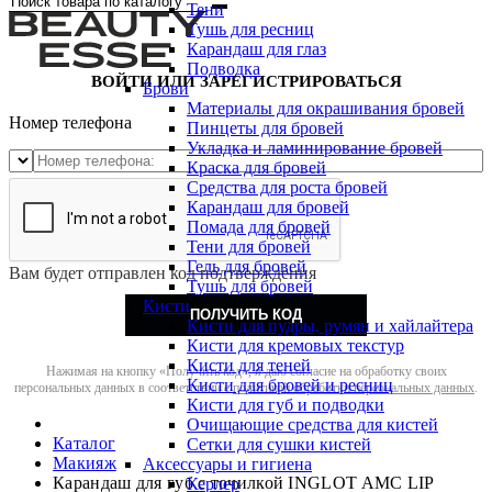
Тени
Тушь для ресниц
Карандаш для глаз
Подводка
ВОЙТИ ИЛИ ЗАРЕГИСТРИРОВАТЬСЯ
Брови
Материалы для окрашивания бровей
Номер телефона
Пинцеты для бровей
Укладка и ламинирование бровей
Краска для бровей
Средства для роста бровей
Карандаш для бровей
Помада для бровей
Тени для бровей
Гель для бровей
Вам будет отправлен код подтверждения
Тушь для бровей
Кисти
ПОЛУЧИТЬ КОД
Кисти для пудры, румян и хайлайтера
Кисти для кремовых текстур
Кисти для теней
Нажимая на кнопку «Получить код», я даю согласие на обработку своих
Кисти для бровей и ресниц
персональных данных в соответствии с
политикой обработки персональных данных
.
Кисти для губ и подводки
Очищающие средства для кистей
Каталог
Сетки для сушки кистей
Макияж
Аксессуары и гигиена
Карандаш для губ с точилкой INGLOT AMC LIP
Керлер