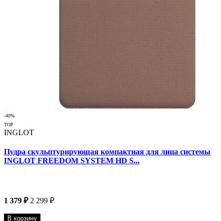
-40%
TOP
INGLOT
Пудра скульптурирующая компактная для лица системы
INGLOT FREEDOM SYSTEM HD S...
1 379 ₽
2 299 ₽
В корзину