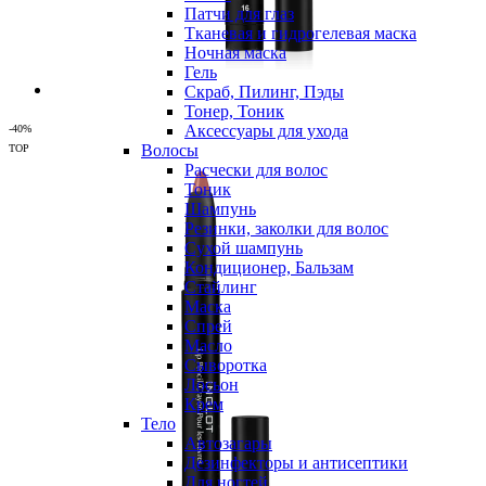
Патчи для глаз
Тканевая и гидрогелевая маска
Ночная маска
Гель
Скраб, Пилинг, Пэды
Тонер, Тоник
Аксессуары для ухода
-40%
Волосы
TOP
Расчески для волос
Тоник
Шампунь
Резинки, заколки для волос
Сухой шампунь
Кондиционер, Бальзам
Стайлинг
Маска
Спрей
Масло
Сыворотка
Лосьон
Крем
Тело
Автозагары
Дезинфекторы и антисептики
Для ногтей