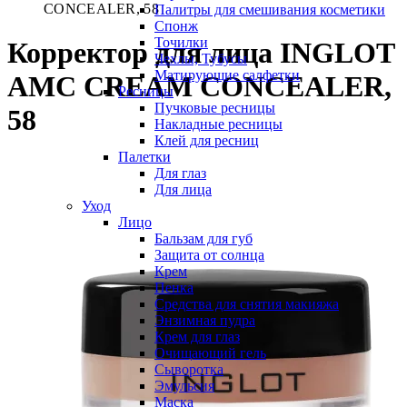
CONCEALER, 58
Палитры для смешивания косметики
Спонж
Точилки
Корректор для лица INGLOT
Чехлы, Тубусы
Матирующие салфетки
AMC CREAM CONCEALER,
Ресницы
Пучковые ресницы
58
Накладные ресницы
Клей для ресниц
Палетки
Для глаз
Для лица
Уход
Лицо
Бальзам для губ
Защита от солнца
Крем
Пенка
Средства для снятия макияжа
Энзимная пудра
Крем для глаз
Очищающий гель
Сыворотка
Эмульсия
Маска