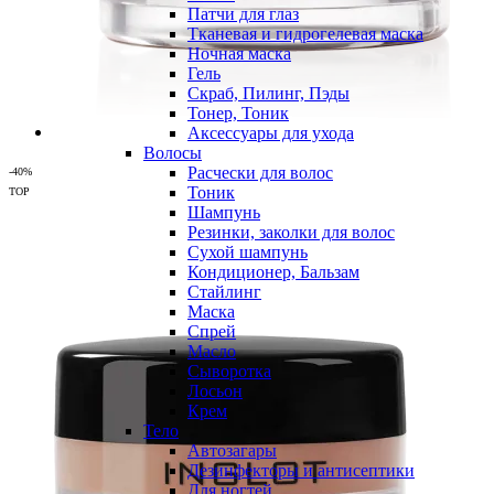
Патчи для глаз
Тканевая и гидрогелевая маска
Ночная маска
Гель
Скраб, Пилинг, Пэды
Тонер, Тоник
Аксессуары для ухода
Волосы
Расчески для волос
-40%
Тоник
TOP
Шампунь
Резинки, заколки для волос
Сухой шампунь
Кондиционер, Бальзам
Стайлинг
Маска
Спрей
Масло
Сыворотка
Лосьон
Крем
Тело
Автозагары
Дезинфекторы и антисептики
Для ногтей