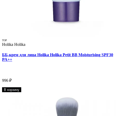
TOP
Holika Holika
ББ-крем для лица Holika Holika Petit BB Moisturising SPF30
PA++
996 ₽
В корзину