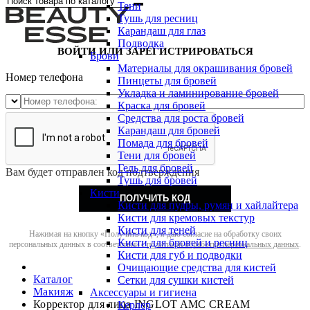
Тени
Тушь для ресниц
Карандаш для глаз
Подводка
ВОЙТИ ИЛИ ЗАРЕГИСТРИРОВАТЬСЯ
Брови
Материалы для окрашивания бровей
Номер телефона
Пинцеты для бровей
Укладка и ламинирование бровей
Краска для бровей
Средства для роста бровей
Карандаш для бровей
Помада для бровей
Тени для бровей
Гель для бровей
Вам будет отправлен код подтверждения
Тушь для бровей
Кисти
ПОЛУЧИТЬ КОД
Кисти для пудры, румян и хайлайтера
Кисти для кремовых текстур
Кисти для теней
Нажимая на кнопку «Получить код», я даю согласие на обработку своих
Кисти для бровей и ресниц
персональных данных в соответствии с
политикой обработки персональных данных
.
Кисти для губ и подводки
Очищающие средства для кистей
Каталог
Сетки для сушки кистей
Макияж
Аксессуары и гигиена
Корректор для лица INGLOT AMC CREAM
Керлер