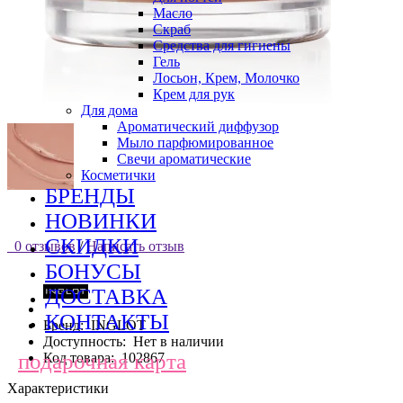
Масло
Скраб
Средства для гигиены
Гель
Лосьон, Крем, Молочко
Крем для рук
Для дома
Ароматический диффузор
Мыло парфюмированное
Свечи ароматические
Косметички
БРЕНДЫ
НОВИНКИ
СКИДКИ
0 отзывов
/
Написать отзыв
БОНУСЫ
ДОСТАВКА
КОНТАКТЫ
Бренд:
INGLOT
Доступность:
Нет в наличии
подарочная карта
Код товара:
102867
Характеристики