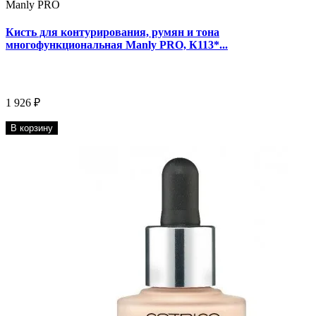
Manly PRO
Кисть для контурирования, румян и тона
многофункциональная Manly PRO, К113*...
1 926 ₽
В корзину