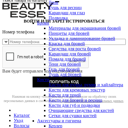
Тени
Тушь для ресниц
Карандаш для глаз
Подводка
ВОЙТИ ИЛИ ЗАРЕГИСТРИРОВАТЬСЯ
Брови
Материалы для окрашивания бровей
Номер телефона
Пинцеты для бровей
Укладка и ламинирование бровей
Краска для бровей
Средства для роста бровей
Карандаш для бровей
Помада для бровей
Тени для бровей
Гель для бровей
Вам будет отправлен код подтверждения
Тушь для бровей
Кисти
ПОЛУЧИТЬ КОД
Кисти для пудры, румян и хайлайтера
Кисти для кремовых текстур
Кисти для теней
Нажимая на кнопку «Получить код», я даю согласие на обработку своих
Кисти для бровей и ресниц
персональных данных в соответствии с
политикой обработки персональных данных
.
Кисти для губ и подводки
Очищающие средства для кистей
Каталог
Сетки для сушки кистей
Уход
Аксессуары и гигиена
Волосы
Керлер