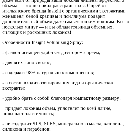
Даже если от природы ваши локоны лишены эффектного
объема — это не повод расстраиваться. Спрей от
итальянского бренда Insight с органическими экстрактами
женьшеня, белой крапивы и псиллиума подарит
дополнительный объем даже самым тонким волосам. Всего
несколько минут — и вы обладательница объемных,
сияющих и роскошных локонов!
Особенности Insight Volumizing Spray:
- флакон оснащен удобным дозатором-спреем;
- для всех типов волос;
- содержит 98% натуральных компонентов;
- в состав входит озонировання вода и органические
экстракты;
- удобно брать с собой благодаря компактному размеру;
- придает локонам объем, уплотняет по всей длине,
повышает эластичность;
- не содержит SLS, SLES, минерального масла, вазелина,
силикона и парабенов;