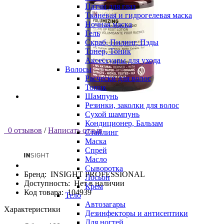
Патчи для глаз
Тканевая и гидрогелевая маска
Ночная маска
Гель
Скраб, Пилинг, Пэды
Тонер, Тоник
Аксессуары для ухода
Волосы
Расчески для волос
Тоник
Шампунь
Резинки, заколки для волос
Сухой шампунь
Кондиционер, Бальзам
0 отзывов
/
Написать отзыв
Стайлинг
Маска
Спрей
Масло
Сыворотка
Бренд:
INSIGHT PROFESSIONAL
Лосьон
Доступность:
Нет в наличии
Крем
Код товара:
104939
Тело
Автозагары
Характеристики
Дезинфекторы и антисептики
Для ногтей