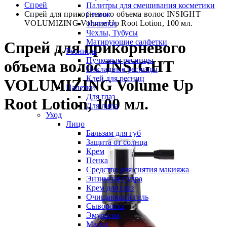
Спрей
Палитры для смешивания косметики
Спрей для прикорневого объема волос INSIGHT
Спонж
VOLUMIZING Volume Up Root Lotion, 100 мл.
Точилки
Чехлы, Тубусы
Матирующие салфетки
Спрей для прикорневого
Ресницы
Пучковые ресницы
объема волос INSIGHT
Накладные ресницы
Клей для ресниц
VOLUMIZING Volume Up
Палетки
Для глаз
Root Lotion, 100 мл.
Для лица
Уход
Лицо
Бальзам для губ
Защита от солнца
Крем
Пенка
Средства для снятия макияжа
Энзимная пудра
Крем для глаз
Очищающий гель
Сыворотка
Эмульсия
Маска