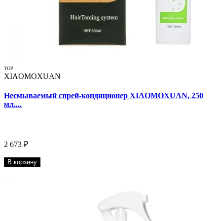
TOP
XIAOMOXUAN
Несмываемый спрей-кондиционер XIAOMOXUAN, 250
мл....
2 673 ₽
В корзину