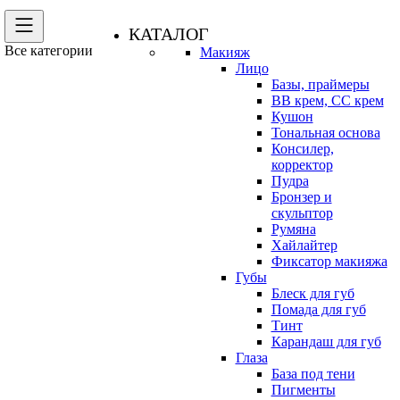
КАТАЛОГ
Все категории
Макияж
Лицо
Базы, праймеры
BB крем, CC крем
Кушон
Тональная основа
Консилер,
корректор
Пудра
Бронзер и
скульптор
Румяна
Хайлайтер
Фиксатор макияжа
Губы
Блеск для губ
Помада для губ
Тинт
Карандаш для губ
Глаза
База под тени
Пигменты