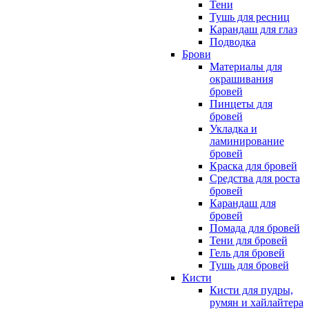
Тени
Тушь для ресниц
Карандаш для глаз
Подводка
Брови
Материалы для
окрашивания
бровей
Пинцеты для
бровей
Укладка и
ламинирование
бровей
Краска для бровей
Средства для роста
бровей
Карандаш для
бровей
Помада для бровей
Тени для бровей
Гель для бровей
Тушь для бровей
Кисти
Кисти для пудры,
румян и хайлайтера