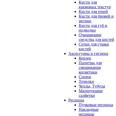
Кисти для
кремовых текстур
Кисти для теней
Кисти для бровей и
ресниц
Кисти для губ и
подводки
Очищающие
средства для кистей
Сетки для сушки
кистей
Аксессуары и гигиена
Керлер
Палитры для
смешивания
косметики
Спонж
Точилки
Чехлы, Тубусы
Матирующие
салфетки
Ресницы
Пучковые ресницы
Накладные
ресницы