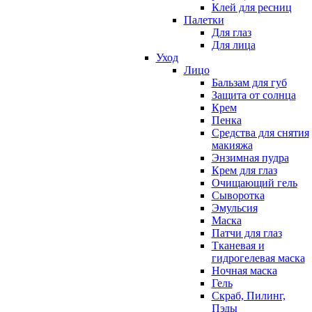
Клей для ресниц
Палетки
Для глаз
Для лица
Уход
Лицо
Бальзам для губ
Защита от солнца
Крем
Пенка
Средства для снятия
макияжа
Энзимная пудра
Крем для глаз
Очищающий гель
Сыворотка
Эмульсия
Маска
Патчи для глаз
Тканевая и
гидрогелевая маска
Ночная маска
Гель
Скраб, Пилинг,
Пэды