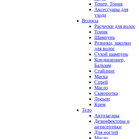
Тонер, Тоник
Аксессуары для
ухода
Волосы
Расчески для волос
Тоник
Шампунь
Резинки, заколки
для волос
Сухой шампунь
Кондиционер,
Бальзам
Стайлинг
Маска
Спрей
Масло
Сыворотка
Лосьон
Крем
Тело
Автозагары
Дезинфекторы и
антисептики
Для ногтей
Масло