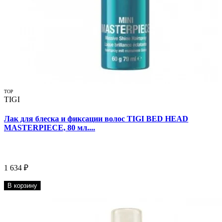
TOP
TIGI
Лак для блеска и фиксации волос TIGI BED HEAD
MASTERPIECE, 80 мл....
1 634 ₽
В корзину