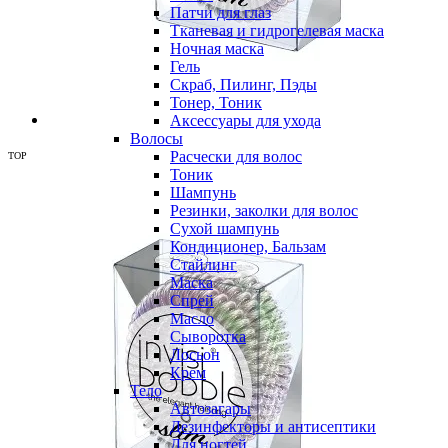
Патчи для глаз
Тканевая и гидрогелевая маска
Ночная маска
Гель
Скраб, Пилинг, Пэды
Тонер, Тоник
Аксессуары для ухода
Волосы
Расчески для волос
TOP
Тоник
Шампунь
Резинки, заколки для волос
Сухой шампунь
Кондиционер, Бальзам
Стайлинг
Маска
Спрей
Масло
Сыворотка
Лосьон
Крем
Тело
Автозагары
Дезинфекторы и антисептики
Для ногтей