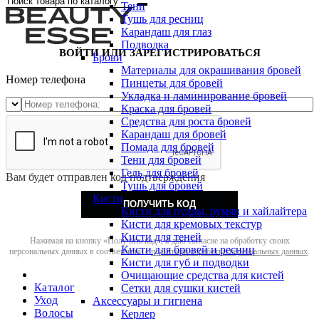
Тени
Тушь для ресниц
Карандаш для глаз
Подводка
ВОЙТИ ИЛИ ЗАРЕГИСТРИРОВАТЬСЯ
Брови
Материалы для окрашивания бровей
Номер телефона
Пинцеты для бровей
Укладка и ламинирование бровей
Краска для бровей
Средства для роста бровей
Карандаш для бровей
Помада для бровей
Тени для бровей
Гель для бровей
Вам будет отправлен код подтверждения
Тушь для бровей
Кисти
ПОЛУЧИТЬ КОД
Кисти для пудры, румян и хайлайтера
Кисти для кремовых текстур
Кисти для теней
Нажимая на кнопку «Получить код», я даю согласие на обработку своих
Кисти для бровей и ресниц
персональных данных в соответствии с
политикой обработки персональных данных
.
Кисти для губ и подводки
Очищающие средства для кистей
Каталог
Сетки для сушки кистей
Уход
Аксессуары и гигиена
Волосы
Керлер