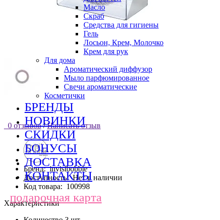
Масло
Скраб
Средства для гигиены
Гель
Лосьон, Крем, Молочко
Крем для рук
Для дома
Ароматический диффузор
Мыло парфюмированное
Свечи ароматические
Косметички
БРЕНДЫ
НОВИНКИ
0 отзывов
/
Написать отзыв
СКИДКИ
БОНУСЫ
ДОСТАВКА
Бренд:
invisibobble
КОНТАКТЫ
Доступность:
Нет в наличии
Код товара:
100998
подарочная карта
Характеристики
Количество
3 шт.