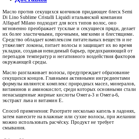
Масло против секущихся кончиков придающее блеск Semi
Di Lino Sublime Cristalli Liquidi итальянской компании
Alfaparf Milano подходит для всех типов волос, оно
мгновенно преображает тусклые и секущиеся пряди, делает
их более эластичными, прочными, мягкими и блестящими.
Средство обладает комплексом питательных веществ и не
утяжеляет локоны, питает волосы и защищает их во время
укладки, создавая невидимый барьер, предохраняющий от
перепадов температур и негативного воздействия факторов
окружающей среды.
Масло разглаживает волосы, предупреждает образование
секущихся концов. Главными активными ингредиентами
формулы являются: комплекс природных масел, минералов,
витаминов и аминокислот, среди которых основными стали
ненасыщенные жирные кислоты Омега-3 и Омега-6,
экстракт льна и витамин Е.
Способ применения: Разотрите несколько капель в ладонях,
затем нанесите на влажные или сухие волосы, при желании
можно использовать расчёску. Продукт не требует
смывания.