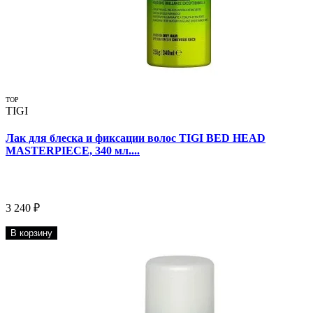
TOP
TIGI
Лак для блеска и фиксации волос TIGI BED HEAD
MASTERPIECE, 340 мл....
3 240 ₽
В корзину