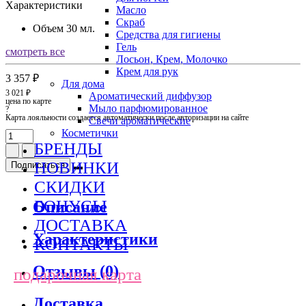
Характеристики
Масло
Скраб
Объем
30 мл.
Средства для гигиены
Гель
смотреть все
Лосьон, Крем, Молочко
Крем для рук
3 357 ₽
Для дома
3 021 ₽
Ароматический диффузор
цена по карте
Мыло парфюмированное
?
Карта лояльности создается автоматически после авторизации на сайте
Свечи ароматические
Косметички
БРЕНДЫ
НОВИНКИ
Подписаться
СКИДКИ
БОНУСЫ
Описание
ДОСТАВКА
Характеристики
КОНТАКТЫ
Отзывы (0)
подарочная карта
Доставка