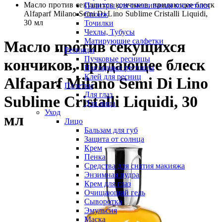
Масло против секущихся кончиков, придающее блеск
Палитры для смешивания косметики
Alfaparf Milano Semi Di Lino Sublime Cristalli Liquidi,
Спонж
30 мл
Точилки
Чехлы, Тубусы
Матирующие салфетки
Масло против секущихся
Ресницы
Пучковые ресницы
кончиков, придающее блеск
Накладные ресницы
Клей для ресниц
Alfaparf Milano Semi Di Lino
Палетки
Для глаз
Sublime Cristalli Liquidi, 30
Для лица
Уход
мл
Лицо
Бальзам для губ
Защита от солнца
Крем
Пенка
Средства для снятия макияжа
Энзимная пудра
Крем для глаз
Очищающий гель
Сыворотка
Эмульсия
Маска