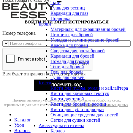
Тени
Тушь для ресниц
Карандаш для глаз
Подводка
ВОЙТИ ИЛИ ЗАРЕГИСТРИРОВАТЬСЯ
Брови
Материалы для окрашивания бровей
Номер телефона
Пинцеты для бровей
Укладка и ламинирование бровей
Краска для бровей
Средства для роста бровей
Карандаш для бровей
Помада для бровей
Тени для бровей
Гель для бровей
Вам будет отправлен код подтверждения
Тушь для бровей
Кисти
ПОЛУЧИТЬ КОД
Кисти для пудры, румян и хайлайтера
Кисти для кремовых текстур
Кисти для теней
Нажимая на кнопку «Получить код», я даю согласие на обработку своих
Кисти для бровей и ресниц
персональных данных в соответствии с
политикой обработки персональных данных
.
Кисти для губ и подводки
Очищающие средства для кистей
Каталог
Сетки для сушки кистей
Уход
Аксессуары и гигиена
Волосы
Керлер