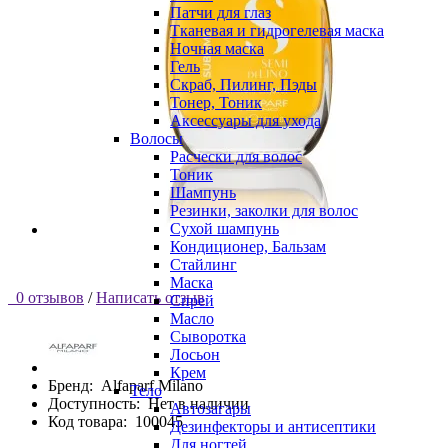
Патчи для глаз
Тканевая и гидрогелевая маска
Ночная маска
Гель
Скраб, Пилинг, Пэды
Тонер, Тоник
Аксессуары для ухода
Волосы
Расчески для волос
Тоник
Шампунь
Резинки, заколки для волос
Сухой шампунь
Кондиционер, Бальзам
Стайлинг
Маска
0 отзывов
/
Написать отзыв
Спрей
Масло
Сыворотка
Лосьон
Крем
Бренд:
Alfaparf Milano
Тело
Доступность:
Нет в наличии
Автозагары
Код товара:
100045
Дезинфекторы и антисептики
Для ногтей