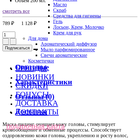
Объем
200 мл.
Масло
Скраб
смотреть все
Средства для гигиены
Гель
789 ₽
1 128 ₽
Лосьон, Крем, Молочко
Крем для рук
Для дома
Ароматический диффузор
Подписаться
Мыло парфюмированное
Свечи ароматические
Косметички
Описание
БРЕНДЫ
НОВИНКИ
Характеристики
СКИДКИ
БОНУСЫ
Отзывы (0)
ДОСТАВКА
Доставка
КОНТАКТЫ
подарочная карта
Маска-пилинг очищает кожу головы, стимулирует
кровообощение и обменные процессы. Способствует
оздоровлению кожи головы, укреплению и росту волос,