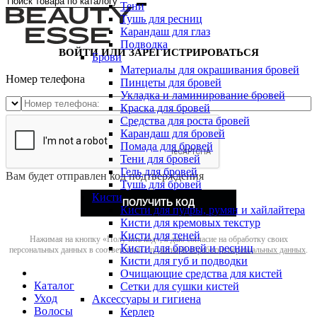
Тени
Тушь для ресниц
Карандаш для глаз
Подводка
ВОЙТИ ИЛИ ЗАРЕГИСТРИРОВАТЬСЯ
Брови
Материалы для окрашивания бровей
Номер телефона
Пинцеты для бровей
Укладка и ламинирование бровей
Краска для бровей
Средства для роста бровей
Карандаш для бровей
Помада для бровей
Тени для бровей
Гель для бровей
Вам будет отправлен код подтверждения
Тушь для бровей
Кисти
ПОЛУЧИТЬ КОД
Кисти для пудры, румян и хайлайтера
Кисти для кремовых текстур
Кисти для теней
Нажимая на кнопку «Получить код», я даю согласие на обработку своих
Кисти для бровей и ресниц
персональных данных в соответствии с
политикой обработки персональных данных
.
Кисти для губ и подводки
Очищающие средства для кистей
Каталог
Сетки для сушки кистей
Уход
Аксессуары и гигиена
Волосы
Керлер