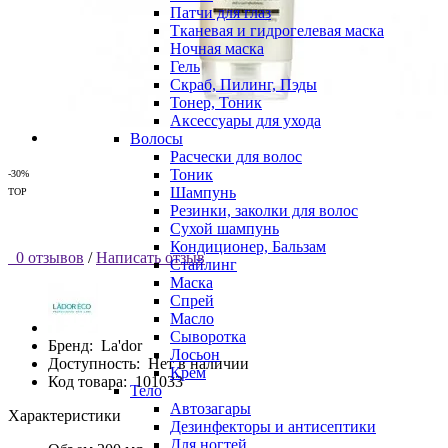
Патчи для глаз
Тканевая и гидрогелевая маска
Ночная маска
Гель
Скраб, Пилинг, Пэды
Тонер, Тоник
Аксессуары для ухода
Волосы
Расчески для волос
Тоник
-30%
Шампунь
TOP
Резинки, заколки для волос
Сухой шампунь
Кондиционер, Бальзам
0 отзывов
/
Написать отзыв
Стайлинг
Маска
Спрей
Масло
Сыворотка
Бренд:
La'dor
Лосьон
Доступность:
Нет в наличии
Крем
Код товара:
101033
Тело
Автозагары
Характеристики
Дезинфекторы и антисептики
Для ногтей