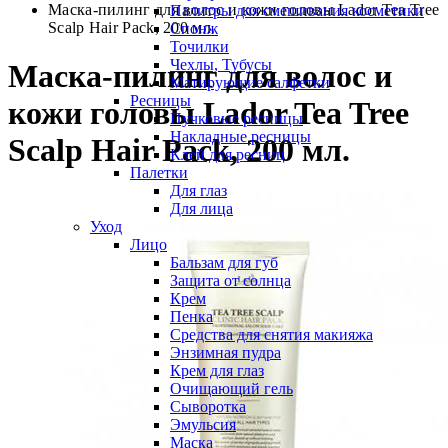
Маска-пилинг для волос и кожи головы Lador Tea Tree
Палитры для смешивания косметики
Scalp Hair Pack, 200 мл.
Спонж
Точилки
Чехлы, Тубусы
Маска-пилинг для волос и
Матирующие салфетки
Ресницы
кожи головы Lador Tea Tree
Пучковые ресницы
Накладные ресницы
Scalp Hair Pack, 200 мл.
Клей для ресниц
Палетки
Для глаз
Для лица
Уход
Лицо
Бальзам для губ
Защита от солнца
Крем
Пенка
Средства для снятия макияжа
Энзимная пудра
Крем для глаз
Очищающий гель
Сыворотка
Эмульсия
Маска