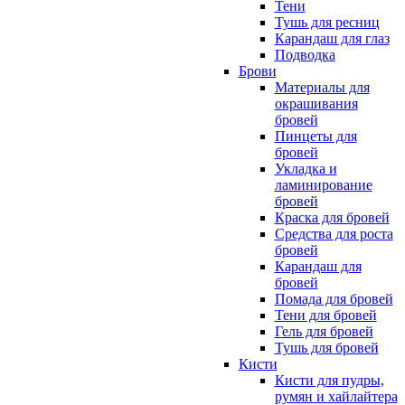
Тени
Тушь для ресниц
Карандаш для глаз
Подводка
Брови
Материалы для
окрашивания
бровей
Пинцеты для
бровей
Укладка и
ламинирование
бровей
Краска для бровей
Средства для роста
бровей
Карандаш для
бровей
Помада для бровей
Тени для бровей
Гель для бровей
Тушь для бровей
Кисти
Кисти для пудры,
румян и хайлайтера