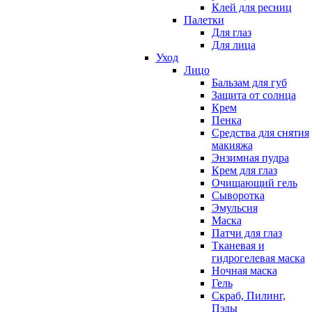
Клей для ресниц
Палетки
Для глаз
Для лица
Уход
Лицо
Бальзам для губ
Защита от солнца
Крем
Пенка
Средства для снятия
макияжа
Энзимная пудра
Крем для глаз
Очищающий гель
Сыворотка
Эмульсия
Маска
Патчи для глаз
Тканевая и
гидрогелевая маска
Ночная маска
Гель
Скраб, Пилинг,
Пэды