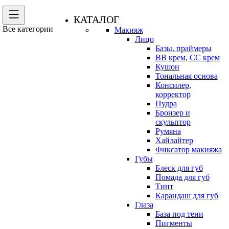
КАТАЛОГ
Все категории
Макияж
Лицо
Базы, праймеры
BB крем, CC крем
Кушон
Тональная основа
Консилер,
корректор
Пудра
Бронзер и
скульптор
Румяна
Хайлайтер
Фиксатор макияжа
Губы
Блеск для губ
Помада для губ
Тинт
Карандаш для губ
Глаза
База под тени
Пигменты