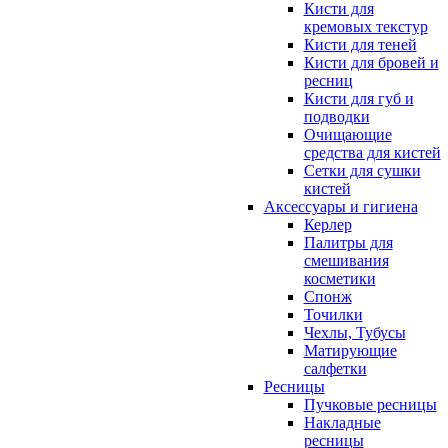
Кисти для
кремовых текстур
Кисти для теней
Кисти для бровей и
ресниц
Кисти для губ и
подводки
Очищающие
средства для кистей
Сетки для сушки
кистей
Аксессуары и гигиена
Керлер
Палитры для
смешивания
косметики
Спонж
Точилки
Чехлы, Тубусы
Матирующие
салфетки
Ресницы
Пучковые ресницы
Накладные
ресницы