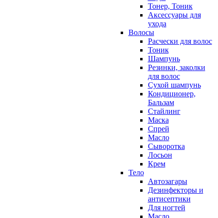
Тонер, Тоник
Аксессуары для
ухода
Волосы
Расчески для волос
Тоник
Шампунь
Резинки, заколки
для волос
Сухой шампунь
Кондиционер,
Бальзам
Стайлинг
Маска
Спрей
Масло
Сыворотка
Лосьон
Крем
Тело
Автозагары
Дезинфекторы и
антисептики
Для ногтей
Масло