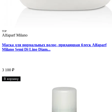
TOP
Alfaparf Milano
Маска для нормальных волос, придающая блеск Alfaparf
Milano Semi Di Lino Diam...
3 100 ₽
В корзину