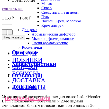
Объем
200 мл
Масло
Скраб
смотреть все
Средства для гигиены
Гель
1 153 ₽
1 648 ₽
Лосьон, Крем, Молочко
Крем для рук
Для дома
Ароматический диффузор
Подписаться
Мыло парфюмированное
Свечи ароматические
Косметички
Описание
БРЕНДЫ
НОВИНКИ
Характеристики
СКИДКИ
БОНУСЫ
Отзывы (0)
ДОСТАВКА
Доставка
КОНТАКТЫ
подарочная карта
Увлажняющий экспресс-бальзам для волос Lador Wonder
Balm с шелковыми протеинами и 20-ю видами
аминокислот. Бальзам позволит вам всего лишь за 50