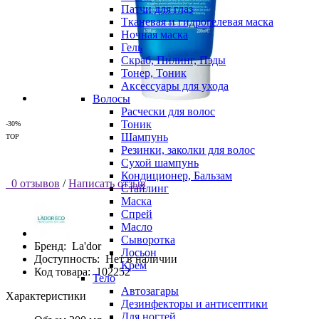
Патчи для глаз
Тканевая и гидрогелевая маска
Ночная маска
Гель
Скраб, Пилинг, Пэды
Тонер, Тоник
Аксессуары для ухода
Волосы
Расчески для волос
Тоник
-30%
Шампунь
TOP
Резинки, заколки для волос
Сухой шампунь
Кондиционер, Бальзам
0 отзывов
/
Написать отзыв
Стайлинг
Маска
Спрей
Масло
Сыворотка
Бренд:
La'dor
Лосьон
Доступность:
Нет в наличии
Крем
Код товара:
102252
Тело
Автозагары
Характеристики
Дезинфекторы и антисептики
Для ногтей