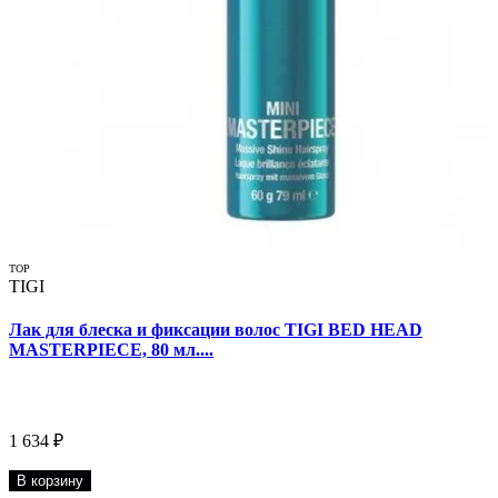
TOP
TIGI
Лак для блеска и фиксации волос TIGI BED HEAD
MASTERPIECE, 80 мл....
1 634 ₽
В корзину