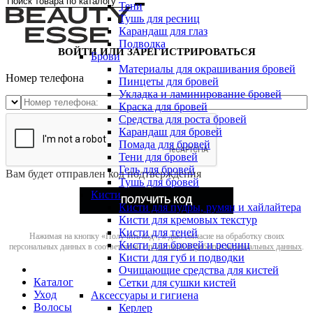
Тени
Тушь для ресниц
Карандаш для глаз
Подводка
ВОЙТИ ИЛИ ЗАРЕГИСТРИРОВАТЬСЯ
Брови
Материалы для окрашивания бровей
Номер телефона
Пинцеты для бровей
Укладка и ламинирование бровей
Краска для бровей
Средства для роста бровей
Карандаш для бровей
Помада для бровей
Тени для бровей
Гель для бровей
Вам будет отправлен код подтверждения
Тушь для бровей
Кисти
ПОЛУЧИТЬ КОД
Кисти для пудры, румян и хайлайтера
Кисти для кремовых текстур
Кисти для теней
Нажимая на кнопку «Получить код», я даю согласие на обработку своих
Кисти для бровей и ресниц
персональных данных в соответствии с
политикой обработки персональных данных
.
Кисти для губ и подводки
Очищающие средства для кистей
Каталог
Сетки для сушки кистей
Уход
Аксессуары и гигиена
Волосы
Керлер