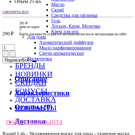
Объем
25 мл.
Масло
Скраб
смотреть все
Средства для гигиены
Гель
261 ₽
Лосьон, Крем, Молочко
цена по карте
?
Крем для рук
290 ₽
Карта лояльности создается автоматически после авторизации на сайте
Для дома
Ароматический диффузор
Мыло парфюмированное
Свечи ароматические
Косметички
Подписаться
БРЕНДЫ
НОВИНКИ
Описание
СКИДКИ
БОНУСЫ
Характеристики
ДОСТАВКА
Отзывы (0)
КОНТАКТЫ
подарочная карта
Доставка
Round Lab - Увлажняющая маска для лица - тканевая маска