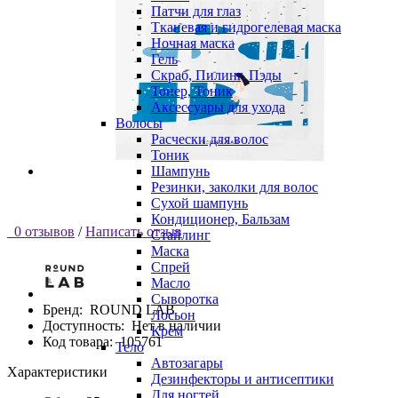
Патчи для глаз
Тканевая и гидрогелевая маска
Ночная маска
Гель
Скраб, Пилинг, Пэды
Тонер, Тоник
Аксессуары для ухода
Волосы
Расчески для волос
Тоник
Шампунь
Резинки, заколки для волос
Сухой шампунь
Кондиционер, Бальзам
0 отзывов
/
Написать отзыв
Стайлинг
Маска
Спрей
Масло
Сыворотка
Бренд:
ROUND LAB
Лосьон
Доступность:
Нет в наличии
Крем
Код товара:
105761
Тело
Автозагары
Характеристики
Дезинфекторы и антисептики
Для ногтей