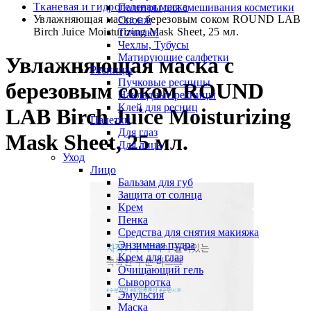
Тканевая и гидрогелевая маска
Палитры для смешивания косметики
Увлажняющая маска с березовым соком ROUND LAB
Спонж
Birch Juice Moisturizing Mask Sheet, 25 мл.
Точилки
Чехлы, Тубусы
Матирующие салфетки
Увлажняющая маска с
Ресницы
Пучковые ресницы
березовым соком ROUND
Накладные ресницы
Клей для ресниц
LAB Birch Juice Moisturizing
Палетки
Для глаз
Mask Sheet, 25 мл.
Для лица
Уход
Лицо
Бальзам для губ
Защита от солнца
Крем
Пенка
Средства для снятия макияжа
Энзимная пудра
Крем для глаз
Очищающий гель
Сыворотка
Эмульсия
Маска