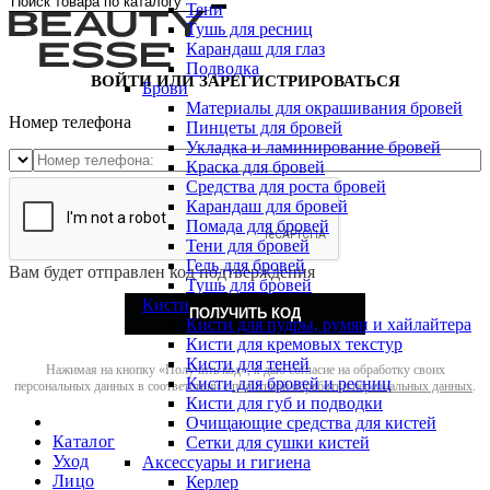
Тени
Тушь для ресниц
Карандаш для глаз
Подводка
ВОЙТИ ИЛИ ЗАРЕГИСТРИРОВАТЬСЯ
Брови
Материалы для окрашивания бровей
Номер телефона
Пинцеты для бровей
Укладка и ламинирование бровей
Краска для бровей
Средства для роста бровей
Карандаш для бровей
Помада для бровей
Тени для бровей
Гель для бровей
Вам будет отправлен код подтверждения
Тушь для бровей
Кисти
ПОЛУЧИТЬ КОД
Кисти для пудры, румян и хайлайтера
Кисти для кремовых текстур
Кисти для теней
Нажимая на кнопку «Получить код», я даю согласие на обработку своих
Кисти для бровей и ресниц
персональных данных в соответствии с
политикой обработки персональных данных
.
Кисти для губ и подводки
Очищающие средства для кистей
Каталог
Сетки для сушки кистей
Уход
Аксессуары и гигиена
Лицо
Керлер