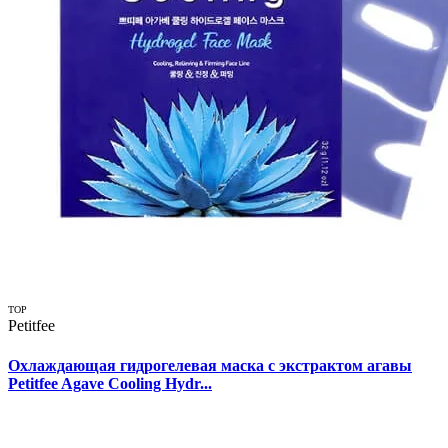
TOP
Petitfee
Охлаждающая гидрогелевая маска с экстрактом агавы
Petitfee Agave Cooling Hydr...