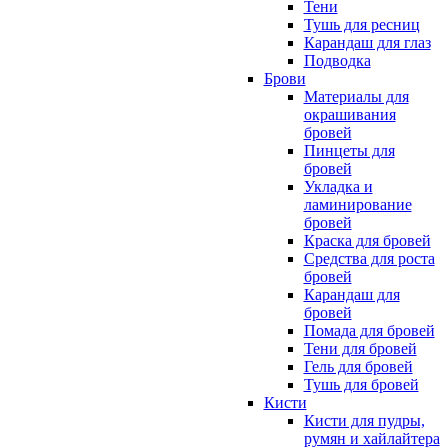
Тени
Тушь для ресниц
Карандаш для глаз
Подводка
Брови
Материалы для
окрашивания
бровей
Пинцеты для
бровей
Укладка и
ламинирование
бровей
Краска для бровей
Средства для роста
бровей
Карандаш для
бровей
Помада для бровей
Тени для бровей
Гель для бровей
Тушь для бровей
Кисти
Кисти для пудры,
румян и хайлайтера