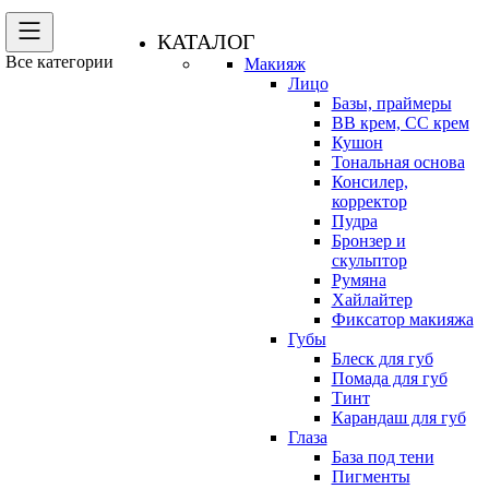
КАТАЛОГ
Все категории
Макияж
Лицо
Базы, праймеры
BB крем, CC крем
Кушон
Тональная основа
Консилер,
корректор
Пудра
Бронзер и
скульптор
Румяна
Хайлайтер
Фиксатор макияжа
Губы
Блеск для губ
Помада для губ
Тинт
Карандаш для губ
Глаза
База под тени
Пигменты