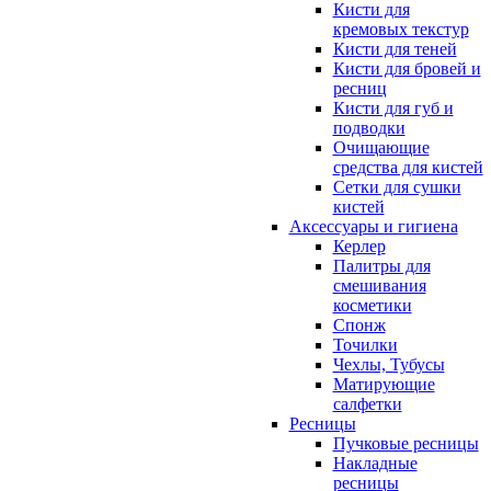
Кисти для
кремовых текстур
Кисти для теней
Кисти для бровей и
ресниц
Кисти для губ и
подводки
Очищающие
средства для кистей
Сетки для сушки
кистей
Аксессуары и гигиена
Керлер
Палитры для
смешивания
косметики
Спонж
Точилки
Чехлы, Тубусы
Матирующие
салфетки
Ресницы
Пучковые ресницы
Накладные
ресницы