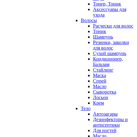
Тонер, Тоник
Аксессуары для
ухода
Волосы
Расчески для волос
Тоник
Шампунь
Резинки, заколки
для волос
Сухой шампунь
Кондиционер,
Бальзам
Стайлинг
Маска
Спрей
Масло
Сыворотка
Лосьон
Крем
Тело
Автозагары
Дезинфекторы и
антисептики
Для ногтей
Масло