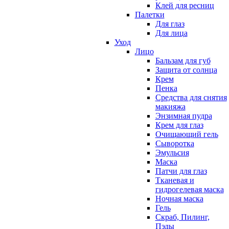
Клей для ресниц
Палетки
Для глаз
Для лица
Уход
Лицо
Бальзам для губ
Защита от солнца
Крем
Пенка
Средства для снятия
макияжа
Энзимная пудра
Крем для глаз
Очищающий гель
Сыворотка
Эмульсия
Маска
Патчи для глаз
Тканевая и
гидрогелевая маска
Ночная маска
Гель
Скраб, Пилинг,
Пэды