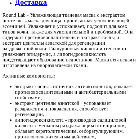
Доставка
Round Lab - Увлажняющая тканевая маска с экстрактом
центеллы - маска для лица, пропитанная успокаивающей
эссенцией. Увлажняет и успокаивает, подходит для всех
типов кожи, также для чувствительной и проблемной. Она
содержит противовоспалительный экстракт сосны и
экстракт центеллы азиатской для регенерации
раздраженной кожи. Гиалуроновая кислота интенсивно
увлажняет эпидермис, а липогидроксикислота
предотвращает образование недостатков. Маска веганская и
изготовлена из биоразлагаемой ткани.
Активные компоненты:
экстракт сосны - источник антиоксидантов, обладает
противовоспалительными и антибактериальными
свойствами,
экстракт центеллы азиатской - успокаивает
раздражения и покраснения, способствует
регенерации,
липогидроксикислота - производная салициловой
кислоты с меньшим раздражающим потенциалом,
обладает кератолитическим, себорегулирующим,
противовоспалительным действием,