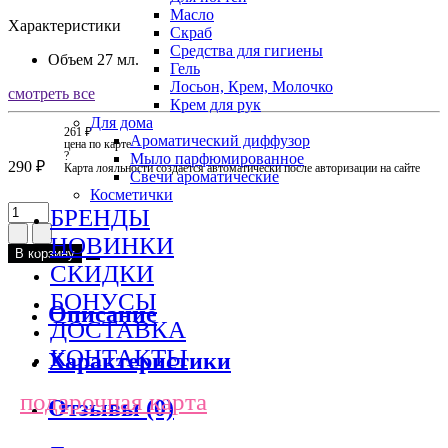
Масло
Характеристики
Скраб
Средства для гигиены
Объем
27 мл.
Гель
Лосьон, Крем, Молочко
смотреть все
Крем для рук
Для дома
261 ₽
Ароматический диффузор
цена по карте
?
Мыло парфюмированное
290 ₽
Карта лояльности создается автоматически после авторизации на сайте
Свечи ароматические
Косметички
БРЕНДЫ
НОВИНКИ
В корзину
СКИДКИ
БОНУСЫ
Описание
ДОСТАВКА
КОНТАКТЫ
Характеристики
подарочная карта
Отзывы (0)