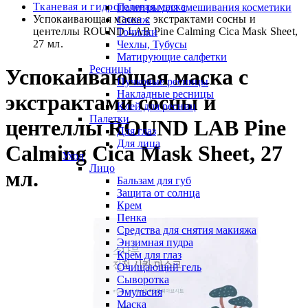
Тканевая и гидрогелевая маска
Палитры для смешивания косметики
Успокаивающая маска с экстрактами сосны и
Спонж
центеллы ROUND LAB Pine Calming Cica Mask Sheet,
Точилки
27 мл.
Чехлы, Тубусы
Матирующие салфетки
Ресницы
Успокаивающая маска с
Пучковые ресницы
Накладные ресницы
экстрактами сосны и
Клей для ресниц
Палетки
центеллы ROUND LAB Pine
Для глаз
Для лица
Calming Cica Mask Sheet, 27
Уход
Лицо
мл.
Бальзам для губ
Защита от солнца
Крем
Пенка
Средства для снятия макияжа
Энзимная пудра
Крем для глаз
Очищающий гель
Сыворотка
Эмульсия
Маска