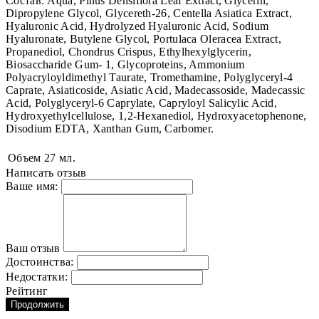
Состав: Aqua, Pinus Densiflora Leaf Extract, Glycerin,
Dipropylene Glycol, Glycereth-26, Centella Asiatica Extract,
Hyaluronic Acid, Hydrolyzed Hyaluronic Acid, Sodium
Hyaluronate, Butylene Glycol, Portulaca Oleracea Extract,
Propanediol, Chondrus Crispus, Ethylhexylglycerin,
Biosaccharide Gum- 1, Glycoproteins, Ammonium
Polyacryloyldimethyl Taurate, Tromethamine, Polyglyceryl-4
Caprate, Asiaticoside, Asiatic Acid, Madecassoside, Madecassic
Acid, Polyglyceryl-6 Caprylate, Capryloyl Salicylic Acid,
Hydroxyethylcellulose, 1,2-Hexanediol, Hydroxyacetophenone,
Disodium EDTA, Xanthan Gum, Carbomer.
Объем
27 мл.
Написать отзыв
Ваше имя:
Ваш отзыв
Достоинства:
Недостатки:
Рейтинг
Продолжить