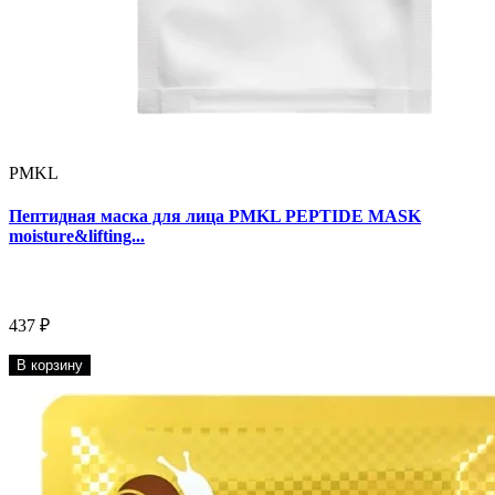
PMKL
Пептидная маска для лица PMKL PEPTIDE MASK
moisture&lifting...
437 ₽
В корзину