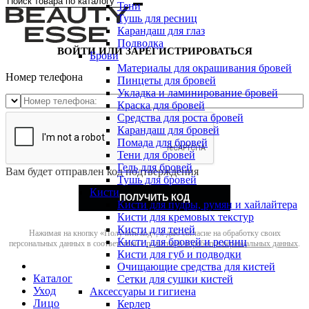
Тени
Тушь для ресниц
Карандаш для глаз
Подводка
ВОЙТИ ИЛИ ЗАРЕГИСТРИРОВАТЬСЯ
Брови
Материалы для окрашивания бровей
Номер телефона
Пинцеты для бровей
Укладка и ламинирование бровей
Краска для бровей
Средства для роста бровей
Карандаш для бровей
Помада для бровей
Тени для бровей
Гель для бровей
Вам будет отправлен код подтверждения
Тушь для бровей
Кисти
ПОЛУЧИТЬ КОД
Кисти для пудры, румян и хайлайтера
Кисти для кремовых текстур
Кисти для теней
Нажимая на кнопку «Получить код», я даю согласие на обработку своих
Кисти для бровей и ресниц
персональных данных в соответствии с
политикой обработки персональных данных
.
Кисти для губ и подводки
Очищающие средства для кистей
Каталог
Сетки для сушки кистей
Уход
Аксессуары и гигиена
Лицо
Керлер