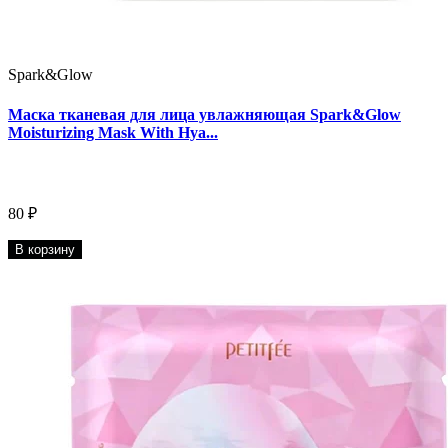
Spark&Glow
Маска тканевая для лица увлажняющая Spark&Glow
Moisturizing Mask With Hya...
80 ₽
В корзину