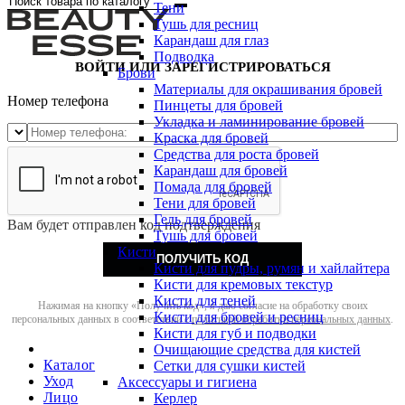
Тени
Тушь для ресниц
Карандаш для глаз
Подводка
ВОЙТИ ИЛИ ЗАРЕГИСТРИРОВАТЬСЯ
Брови
Материалы для окрашивания бровей
Номер телефона
Пинцеты для бровей
Укладка и ламинирование бровей
Краска для бровей
Средства для роста бровей
Карандаш для бровей
Помада для бровей
Тени для бровей
Гель для бровей
Вам будет отправлен код подтверждения
Тушь для бровей
Кисти
ПОЛУЧИТЬ КОД
Кисти для пудры, румян и хайлайтера
Кисти для кремовых текстур
Кисти для теней
Нажимая на кнопку «Получить код», я даю согласие на обработку своих
Кисти для бровей и ресниц
персональных данных в соответствии с
политикой обработки персональных данных
.
Кисти для губ и подводки
Очищающие средства для кистей
Каталог
Сетки для сушки кистей
Уход
Аксессуары и гигиена
Лицо
Керлер