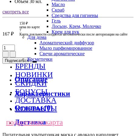
Объем
30 мл.
Масло
Скраб
смотреть все
Средства для гигиены
Гель
150 ₽
Лосьон, Крем, Молочко
цена по карте
?
Крем для рук
167 ₽
Карта лояльности создается автоматически после авторизации на сайте
Для дома
Ароматический диффузор
Мыло парфюмированное
Свечи ароматические
Косметички
Подписаться
БРЕНДЫ
НОВИНКИ
Описание
СКИДКИ
БОНУСЫ
Характеристики
ДОСТАВКА
Отзывы (0)
КОНТАКТЫ
подарочная карта
Доставка
Питательная ультратонкая маска с авокадо наполняет