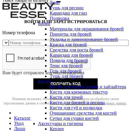
Тени
Тушь для ресниц
Карандаш для глаз
Подводка
ВОЙТИ ИЛИ ЗАРЕГИСТРИРОВАТЬСЯ
Брови
Материалы для окрашивания бровей
Номер телефона
Пинцеты для бровей
Укладка и ламинирование бровей
Краска для бровей
Средства для роста бровей
Карандаш для бровей
Помада для бровей
Тени для бровей
Гель для бровей
Вам будет отправлен код подтверждения
Тушь для бровей
Кисти
ПОЛУЧИТЬ КОД
Кисти для пудры, румян и хайлайтера
Кисти для кремовых текстур
Кисти для теней
Нажимая на кнопку «Получить код», я даю согласие на обработку своих
Кисти для бровей и ресниц
персональных данных в соответствии с
политикой обработки персональных данных
.
Кисти для губ и подводки
Очищающие средства для кистей
Каталог
Сетки для сушки кистей
Уход
Аксессуары и гигиена
Лицо
Керлер