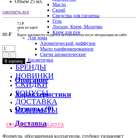
Объем
25 мл.
Масло
Скраб
смотреть все
Средства для гигиены
Гель
72 ₽
Лосьон, Крем, Молочко
цена по карте
?
Крем для рук
80 ₽
Карта лояльности создается автоматически после авторизации на сайте
Для дома
Ароматический диффузор
Мыло парфюмированное
Свечи ароматические
Косметички
В корзину
БРЕНДЫ
НОВИНКИ
Описание
СКИДКИ
БОНУСЫ
Характеристики
ДОСТАВКА
Отзывы (0)
КОНТАКТЫ
Доставка
подарочная карта
Формула, обогащенная коллагеном, глубоко увлажняет