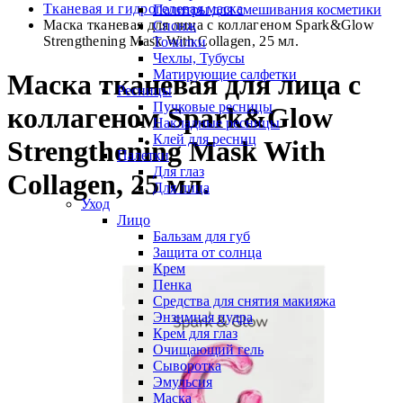
Тканевая и гидрогелевая маска
Палитры для смешивания косметики
Маска тканевая для лица с коллагеном Spark&Glow
Спонж
Strengthening Mask With Collagen, 25 мл.
Точилки
Чехлы, Тубусы
Матирующие салфетки
Маска тканевая для лица с
Ресницы
Пучковые ресницы
коллагеном Spark&Glow
Накладные ресницы
Клей для ресниц
Strengthening Mask With
Палетки
Для глаз
Collagen, 25 мл.
Для лица
Уход
Лицо
Бальзам для губ
Защита от солнца
Крем
Пенка
Средства для снятия макияжа
Энзимная пудра
Крем для глаз
Очищающий гель
Сыворотка
Эмульсия
Маска