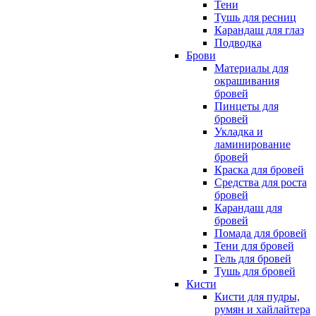
Тени
Тушь для ресниц
Карандаш для глаз
Подводка
Брови
Материалы для
окрашивания
бровей
Пинцеты для
бровей
Укладка и
ламинирование
бровей
Краска для бровей
Средства для роста
бровей
Карандаш для
бровей
Помада для бровей
Тени для бровей
Гель для бровей
Тушь для бровей
Кисти
Кисти для пудры,
румян и хайлайтера