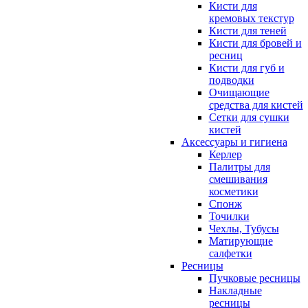
Кисти для
кремовых текстур
Кисти для теней
Кисти для бровей и
ресниц
Кисти для губ и
подводки
Очищающие
средства для кистей
Сетки для сушки
кистей
Аксессуары и гигиена
Керлер
Палитры для
смешивания
косметики
Спонж
Точилки
Чехлы, Тубусы
Матирующие
салфетки
Ресницы
Пучковые ресницы
Накладные
ресницы