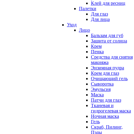
Клей для ресниц
Палетки
Для глаз
Для лица
Уход
Лицо
Бальзам для губ
Защита от солнца
Крем
Пенка
Средства для снятия
макияжа
Энзимная пудра
Крем для глаз
Очищающий гель
Сыворотка
Эмульсия
Маска
Патчи для глаз
Тканевая и
гидрогелевая маска
Ночная маска
Гель
Скраб, Пилинг,
Пэды