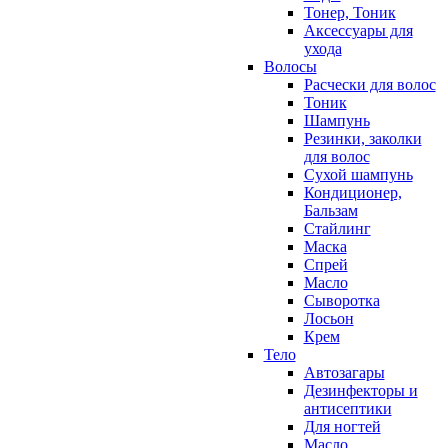
Тонер, Тоник
Аксессуары для
ухода
Волосы
Расчески для волос
Тоник
Шампунь
Резинки, заколки
для волос
Сухой шампунь
Кондиционер,
Бальзам
Стайлинг
Маска
Спрей
Масло
Сыворотка
Лосьон
Крем
Тело
Автозагары
Дезинфекторы и
антисептики
Для ногтей
Масло