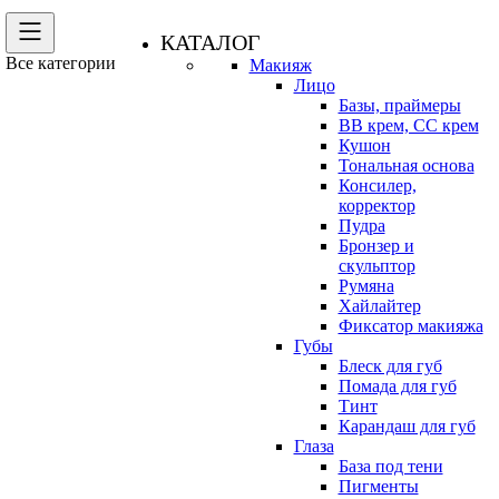
КАТАЛОГ
Все категории
Макияж
Лицо
Базы, праймеры
BB крем, CC крем
Кушон
Тональная основа
Консилер,
корректор
Пудра
Бронзер и
скульптор
Румяна
Хайлайтер
Фиксатор макияжа
Губы
Блеск для губ
Помада для губ
Тинт
Карандаш для губ
Глаза
База под тени
Пигменты