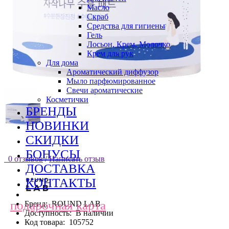
Масло
Скраб
Средства для гигиены
Гель
Лосьон, Крем, Молочко
Крем для рук
Для дома
Ароматический диффузор
Мыло парфюмированное
Свечи ароматические
Косметички
БРЕНДЫ
НОВИНКИ
СКИДКИ
БОНУСЫ
0 отзывов
/
Написать отзыв
ДОСТАВКА
КОНТАКТЫ
подарочная карта
Бренд:
ROUND LAB
Доступность:
В наличии
Код товара:
105752