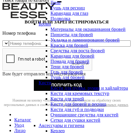
Тени
Тушь для ресниц
Карандаш для глаз
Подводка
ВОЙТИ ИЛИ ЗАРЕГИСТРИРОВАТЬСЯ
Брови
Материалы для окрашивания бровей
Номер телефона
Пинцеты для бровей
Укладка и ламинирование бровей
Краска для бровей
Средства для роста бровей
Карандаш для бровей
Помада для бровей
Тени для бровей
Гель для бровей
Вам будет отправлен код подтверждения
Тушь для бровей
Кисти
ПОЛУЧИТЬ КОД
Кисти для пудры, румян и хайлайтера
Кисти для кремовых текстур
Кисти для теней
Нажимая на кнопку «Получить код», я даю согласие на обработку своих
Кисти для бровей и ресниц
персональных данных в соответствии с
политикой обработки персональных данных
.
Кисти для губ и подводки
Очищающие средства для кистей
Каталог
Сетки для сушки кистей
Уход
Аксессуары и гигиена
Лицо
Керлер