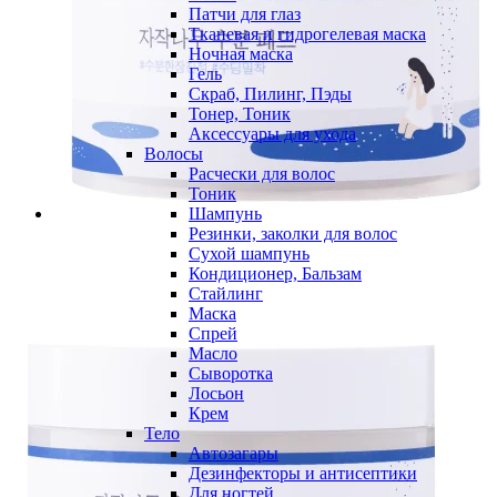
Патчи для глаз
Тканевая и гидрогелевая маска
Ночная маска
Гель
Скраб, Пилинг, Пэды
Тонер, Тоник
Аксессуары для ухода
Волосы
Расчески для волос
Тоник
Шампунь
Резинки, заколки для волос
Сухой шампунь
Кондиционер, Бальзам
Стайлинг
Маска
Спрей
Масло
Сыворотка
Лосьон
Крем
Тело
Автозагары
Дезинфекторы и антисептики
Для ногтей