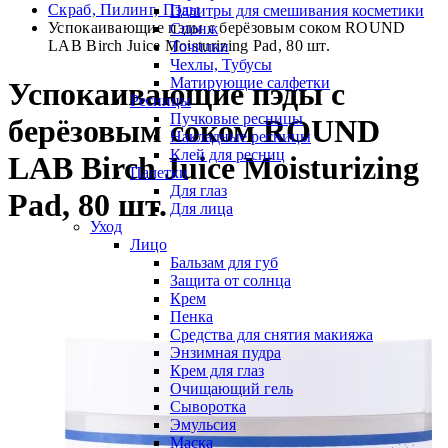
Скраб, Пилинг, Пэды
Палитры для смешивания косметики
Успокаивающие пэды с берёзовым соком ROUND
Спонж
LAB Birch Juice Moisturizing Pad, 80 шт.
Точилки
Чехлы, Тубусы
Матирующие салфетки
Успокаивающие пэды с
Ресницы
Пучковые ресницы
берёзовым соком ROUND
Накладные ресницы
Клей для ресниц
LAB Birch Juice Moisturizing
Палетки
Для глаз
Pad, 80 шт.
Для лица
Уход
Лицо
Бальзам для губ
Защита от солнца
Крем
Пенка
Средства для снятия макияжа
Энзимная пудра
Крем для глаз
Очищающий гель
Сыворотка
Эмульсия
Маска