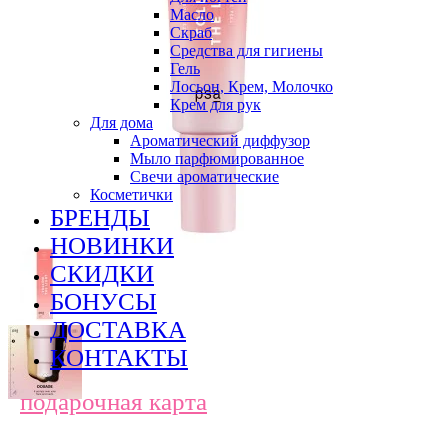
Масло
Скраб
Средства для гигиены
Гель
Лосьон, Крем, Молочко
Крем для рук
Для дома
Ароматический диффузор
Мыло парфюмированное
Свечи ароматические
Косметички
БРЕНДЫ
НОВИНКИ
СКИДКИ
БОНУСЫ
ДОСТАВКА
КОНТАКТЫ
подарочная карта