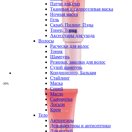
Патчи для глаз
Тканевая и гидрогелевая маска
Ночная маска
Гель
Скраб, Пилинг, Пэды
Тонер, Тоник
Аксессуары для ухода
Волосы
Расчески для волос
Тоник
Шампунь
Резинки, заколки для волос
Сухой шампунь
Кондиционер, Бальзам
Стайлинг
Маска
-30%
Спрей
Масло
Сыворотка
Лосьон
Крем
Тело
Автозагары
Дезинфекторы и антисептики
Для ногтей