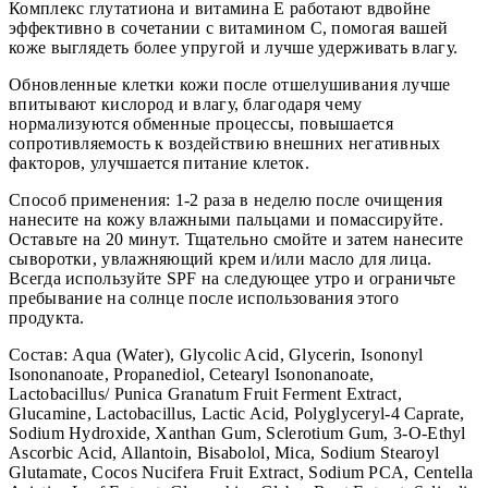
Комплекс глутатиона и витамина E работают вдвойне
эффективно в сочетании с витамином C, помогая вашей
коже выглядеть более упругой и лучше удерживать влагу.
Обновленные клетки кожи после отшелушивания лучше
впитывают кислород и влагу, благодаря чему
нормализуются обменные процессы, повышается
сопротивляемость к воздействию внешних негативных
факторов, улучшается питание клеток.
Способ применения: 1-2 раза в неделю после очищения
нанесите на кожу влажными пальцами и помассируйте.
Оставьте на 20 минут. Тщательно смойте и затем нанесите
сыворотки, увлажняющий крем и/или масло для лица.
Всегда используйте SPF на следующее утро и ограничьте
пребывание на солнце после использования этого
продукта.
Состав: Aqua (Water), Glycolic Acid, Glycerin, Isononyl
Isononanoate, Propanediol, Cetearyl Isononanoate,
Lactobacillus/ Punica Granatum Fruit Ferment Extract,
Glucamine, Lactobacillus, Lactic Acid, Polyglyceryl-4 Caprate,
Sodium Hydroxide, Xanthan Gum, Sclerotium Gum, 3-O-Ethyl
Ascorbic Acid, Allantoin, Bisabolol, Mica, Sodium Stearoyl
Glutamate, Cocos Nucifera Fruit Extract, Sodium PCA, Centella