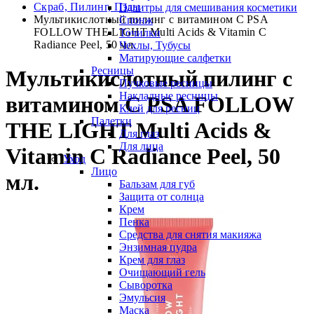
Скраб, Пилинг, Пэды
Палитры для смешивания косметики
Мультикислотный пилинг с витамином С PSA
Спонж
FOLLOW THE LIGHT Multi Acids & Vitamin C
Точилки
Radiance Peel, 50 мл.
Чехлы, Тубусы
Матирующие салфетки
Ресницы
Мультикислотный пилинг с
Пучковые ресницы
Накладные ресницы
витамином С PSA FOLLOW
Клей для ресниц
Палетки
THE LIGHT Multi Acids &
Для глаз
Для лица
Vitamin C Radiance Peel, 50
Уход
Лицо
мл.
Бальзам для губ
Защита от солнца
Крем
Пенка
Средства для снятия макияжа
Энзимная пудра
Крем для глаз
Очищающий гель
Сыворотка
Эмульсия
Маска