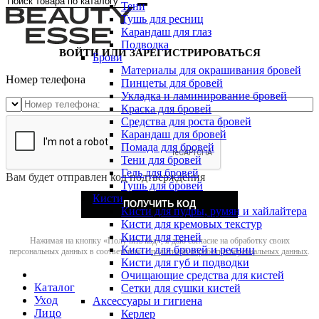
Тени
Тушь для ресниц
Карандаш для глаз
Подводка
ВОЙТИ ИЛИ ЗАРЕГИСТРИРОВАТЬСЯ
Брови
Материалы для окрашивания бровей
Номер телефона
Пинцеты для бровей
Укладка и ламинирование бровей
Краска для бровей
Средства для роста бровей
Карандаш для бровей
Помада для бровей
Тени для бровей
Гель для бровей
Вам будет отправлен код подтверждения
Тушь для бровей
Кисти
ПОЛУЧИТЬ КОД
Кисти для пудры, румян и хайлайтера
Кисти для кремовых текстур
Кисти для теней
Нажимая на кнопку «Получить код», я даю согласие на обработку своих
Кисти для бровей и ресниц
персональных данных в соответствии с
политикой обработки персональных данных
.
Кисти для губ и подводки
Очищающие средства для кистей
Каталог
Сетки для сушки кистей
Уход
Аксессуары и гигиена
Лицо
Керлер