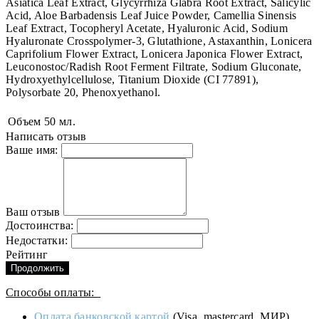
Asiatica Leaf Extract, Glycyrrhiza Glabra Root Extract, Salicylic
Acid, Aloe Barbadensis Leaf Juice Powder, Camellia Sinensis
Leaf Extract, Tocopheryl Acetate, Hyaluronic Acid, Sodium
Hyaluronate Crosspolymer-3, Glutathione, Astaxanthin, Lonicera
Caprifolium Flower Extract, Lonicera Japonica Flower Extract,
Leuconostoc/Radish Root Ferment Filtrate, Sodium Gluconate,
Hydroxyethylcellulose, Titanium Dioxide (CI 77891),
Polysorbate 20, Phenoxyethanol.
Объем
50 мл.
Написать отзыв
Ваше имя:
Ваш отзыв
Достоинства:
Недостатки:
Рейтинг
Продолжить
Способы оплаты:
Оплата банковской картой
(Visa, mastercard, МИР).