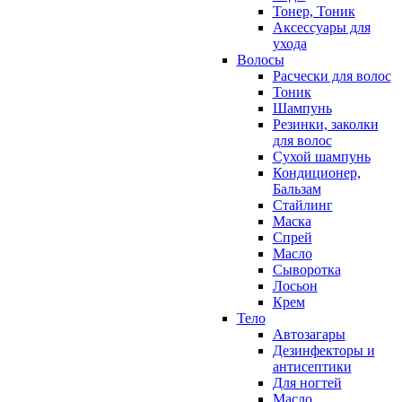
Тонер, Тоник
Аксессуары для
ухода
Волосы
Расчески для волос
Тоник
Шампунь
Резинки, заколки
для волос
Сухой шампунь
Кондиционер,
Бальзам
Стайлинг
Маска
Спрей
Масло
Сыворотка
Лосьон
Крем
Тело
Автозагары
Дезинфекторы и
антисептики
Для ногтей
Масло