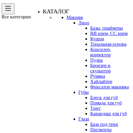
КАТАЛОГ
Все категории
Макияж
Лицо
Базы, праймеры
BB крем, CC крем
Кушон
Тональная основа
Консилер,
корректор
Пудра
Бронзер и
скульптор
Румяна
Хайлайтер
Фиксатор макияжа
Губы
Блеск для губ
Помада для губ
Тинт
Карандаш для губ
Глаза
База под тени
Пигменты