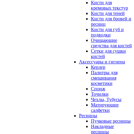
Кисти для
кремовых текстур
Кисти для теней
Кисти для бровей и
ресниц
Кисти для губ и
подводки
Очищающие
средства для кистей
Сетки для сушки
кистей
Аксессуары и гигиена
Керлер
Палитры для
смешивания
косметики
Спонж
Точилки
Чехлы, Тубусы
Матирующие
салфетки
Ресницы
Пучковые ресницы
Накладные
ресницы