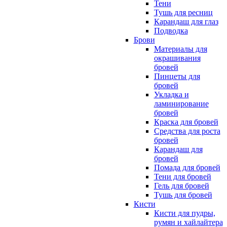
Тени
Тушь для ресниц
Карандаш для глаз
Подводка
Брови
Материалы для
окрашивания
бровей
Пинцеты для
бровей
Укладка и
ламинирование
бровей
Краска для бровей
Средства для роста
бровей
Карандаш для
бровей
Помада для бровей
Тени для бровей
Гель для бровей
Тушь для бровей
Кисти
Кисти для пудры,
румян и хайлайтера