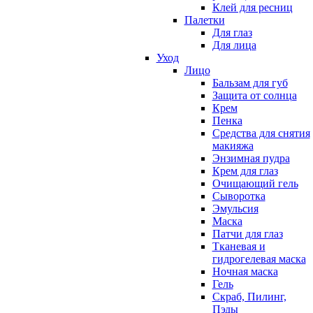
Клей для ресниц
Палетки
Для глаз
Для лица
Уход
Лицо
Бальзам для губ
Защита от солнца
Крем
Пенка
Средства для снятия
макияжа
Энзимная пудра
Крем для глаз
Очищающий гель
Сыворотка
Эмульсия
Маска
Патчи для глаз
Тканевая и
гидрогелевая маска
Ночная маска
Гель
Скраб, Пилинг,
Пэды