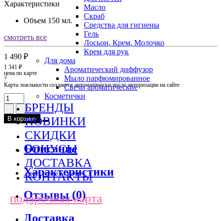
Характеристики
Масло
Скраб
Объем
150 мл.
Средства для гигиены
Гель
смотреть все
Лосьон, Крем, Молочко
Крем для рук
1 490 ₽
Для дома
1 341 ₽
Ароматический диффузор
цена по карте
Мыло парфюмированное
?
Карта лояльности создается автоматически после авторизации на сайте
Свечи ароматические
Косметички
БРЕНДЫ
НОВИНКИ
В корзину
СКИДКИ
Описание
БОНУСЫ
ДОСТАВКА
Характеристики
КОНТАКТЫ
Отзывы (0)
подарочная карта
Доставка