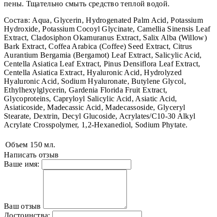
пены. Тщательно смыть средство теплой водой.
Состав: Aqua, Glycerin, Hydrogenated Palm Acid, Potassium
Hydroxide, Potassium Cocoyl Glycinate, Camellia Sinensis Leaf
Extract, Cladosiphon Okamuranus Extract, Salix Alba (Willow)
Bark Extract, Coffea Arabica (Coffee) Seed Extract, Citrus
Aurantium Bergamia (Bergamot) Leaf Extract, Salicylic Acid,
Centella Asiatica Leaf Extract, Pinus Densiflora Leaf Extract,
Centella Asiatica Extract, Hyaluronic Acid, Hydrolyzed
Hyaluronic Acid, Sodium Hyaluronate, Butylene Glycol,
Ethylhexylglycerin, Gardenia Florida Fruit Extract,
Glycoproteins, Capryloyl Salicylic Acid, Asiatic Acid,
Asiaticoside, Madecassic Acid, Madecassoside, Glyceryl
Stearate, Dextrin, Decyl Glucoside, Acrylates/C10-30 Alkyl
Acrylate Crosspolymer, 1,2-Hexanediol, Sodium Phytate.
Объем
150 мл.
Написать отзыв
Ваше имя:
Ваш отзыв
Достоинства: