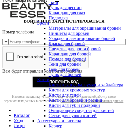
Тени
Тушь для ресниц
Карандаш для глаз
Подводка
ВОЙТИ ИЛИ ЗАРЕГИСТРИРОВАТЬСЯ
Брови
Материалы для окрашивания бровей
Номер телефона
Пинцеты для бровей
Укладка и ламинирование бровей
Краска для бровей
Средства для роста бровей
Карандаш для бровей
Помада для бровей
Тени для бровей
Гель для бровей
Вам будет отправлен код подтверждения
Тушь для бровей
Кисти
ПОЛУЧИТЬ КОД
Кисти для пудры, румян и хайлайтера
Кисти для кремовых текстур
Кисти для теней
Нажимая на кнопку «Получить код», я даю согласие на обработку своих
Кисти для бровей и ресниц
персональных данных в соответствии с
политикой обработки персональных данных
.
Кисти для губ и подводки
Очищающие средства для кистей
Каталог
Сетки для сушки кистей
Уход
Аксессуары и гигиена
Лицо
Керлер