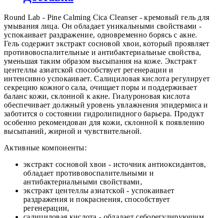
Round Lab - Pine Calming Cica Cleanser - кремовый гель для
умывания лица. Он обладает уникальными свойствами -
успокаивает раздражение, одновременно борясь с акне.
Гель содержит экстракт сосновой хвои, который проявляет
противовоспалительные и антибактериальные свойства,
уменьшая таким образом высыпания на коже. Экстракт
центеллы азиатской способствует регенерации и
интенсивно успокаивает. Салициловая кислота регулирует
секрецию кожного сала, очищает поры и поддерживает
баланс кожи, склонной к акне. Гиалуроновая кислота
обеспечивает должный уровень увлажнения эпидермиса и
заботится о состоянии гидролипидного барьера. Продукт
особенно рекомендован для кожи, склонной к появлению
высыпаний, жирной и чувствительной.
Активные компоненты:
экстракт сосновой хвои - источник антиоксидантов,
обладает противовоспалительными и
антибактериальными свойствами,
экстракт центеллы азиатской - успокаивает
раздражения и покраснения, способствует
регенерации,
салициловая кислота - обладает себорегулирующим,