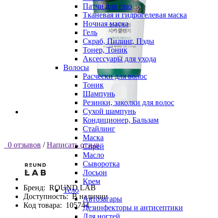
Патчи для глаз
Тканевая и гидрогелевая маска
Ночная маска
Гель
Скраб, Пилинг, Пэды
Тонер, Тоник
Аксессуары для ухода
Волосы
Расчески для волос
Тоник
Шампунь
Резинки, заколки для волос
Сухой шампунь
Кондиционер, Бальзам
Стайлинг
Маска
0 отзывов
/
Написать отзыв
Спрей
Масло
Сыворотка
Лосьон
Крем
Бренд:
ROUND LAB
Тело
Доступность:
В наличии
Автозагары
Код товара:
105744
Дезинфекторы и антисептики
Для ногтей