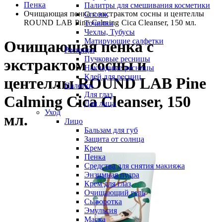
Пенка
Палитры для смешивания косметики
Очищающая пенка с экстрактом сосны и центеллы
Спонж
ROUND LAB Pine Calming Cica Cleanser, 150 мл.
Точилки
Чехлы, Тубусы
Матирующие салфетки
Очищающая пенка с
Ресницы
Пучковые ресницы
экстрактом сосны и
Накладные ресницы
Клей для ресниц
центеллы ROUND LAB Pine
Палетки
Для глаз
Calming Cica Cleanser, 150
Для лица
Уход
мл.
Лицо
Бальзам для губ
Защита от солнца
Крем
Пенка
Средства для снятия макияжа
Энзимная пудра
Крем для глаз
Очищающий гель
Сыворотка
Эмульсия
Маска