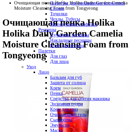
Очищающая пенка Holika Holika Daily Garden Camelia
Палитры для смешивания косметики
Moisture Cleansing Foam from Tongyeong
Спонж
Точилки
Чехлы, Тубусы
Очищающая пенка Holika
Матирующие салфетки
Ресницы
Holika Daily Garden Camelia
Пучковые ресницы
Накладные ресницы
Moisture Cleansing Foam from
Клей для ресниц
Палетки
Tongyeong
Для глаз
Для лица
Уход
Лицо
Бальзам для губ
Защита от солнца
Крем
Пенка
Средства для снятия макияжа
Энзимная пудра
Крем для глаз
Очищающий гель
Сыворотка
Эмульсия
Маска