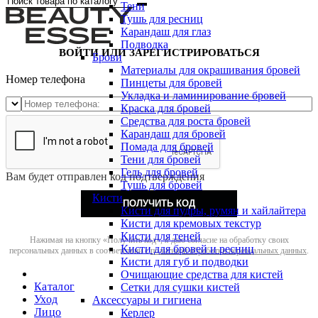
Тени
Тушь для ресниц
Карандаш для глаз
Подводка
ВОЙТИ ИЛИ ЗАРЕГИСТРИРОВАТЬСЯ
Брови
Материалы для окрашивания бровей
Номер телефона
Пинцеты для бровей
Укладка и ламинирование бровей
Краска для бровей
Средства для роста бровей
Карандаш для бровей
Помада для бровей
Тени для бровей
Гель для бровей
Вам будет отправлен код подтверждения
Тушь для бровей
Кисти
ПОЛУЧИТЬ КОД
Кисти для пудры, румян и хайлайтера
Кисти для кремовых текстур
Кисти для теней
Нажимая на кнопку «Получить код», я даю согласие на обработку своих
Кисти для бровей и ресниц
персональных данных в соответствии с
политикой обработки персональных данных
.
Кисти для губ и подводки
Очищающие средства для кистей
Каталог
Сетки для сушки кистей
Уход
Аксессуары и гигиена
Лицо
Керлер