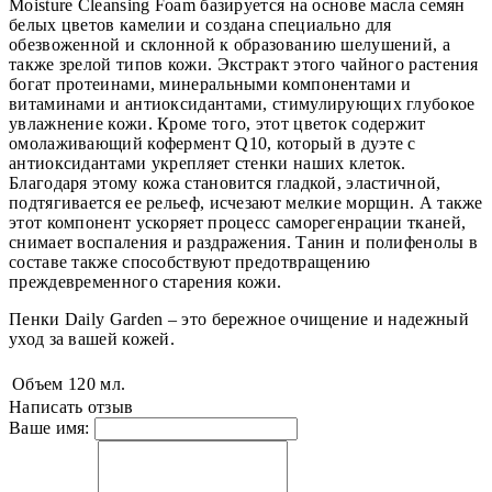
Moisture Cleansing Foam базируется на основе масла семян
белых цветов камелии и создана специально для
обезвоженной и склонной к образованию шелушений, а
также зрелой типов кожи. Экстракт этого чайного растения
богат протеинами, минеральными компонентами и
витаминами и антиоксидантами, стимулирующих глубокое
увлажнение кожи. Кроме того, этот цветок содержит
омолаживающий кофермент Q10, который в дуэте с
антиоксидантами укрепляет стенки наших клеток.
Благодаря этому кожа становится гладкой, эластичной,
подтягивается ее рельеф, исчезают мелкие морщин. А также
этот компонент ускоряет процесс саморегенрации тканей,
снимает воспаления и раздражения. Танин и полифенолы в
составе также способствуют предотвращению
преждевременного старения кожи.
Пенки Daily Garden – это бережное очищение и надежный
уход за вашей кожей.
Объем
120 мл.
Написать отзыв
Ваше имя: