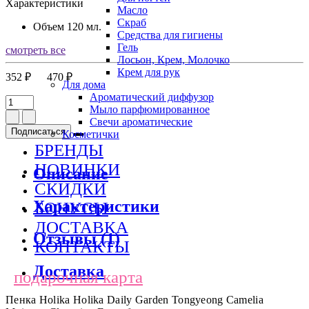
Характеристики
Масло
Скраб
Объем
120 мл.
Средства для гигиены
Гель
смотреть все
Лосьон, Крем, Молочко
Крем для рук
352 ₽
470 ₽
Для дома
Ароматический диффузор
Мыло парфюмированное
Свечи ароматические
Подписаться
Косметички
БРЕНДЫ
НОВИНКИ
Описание
СКИДКИ
Характеристики
БОНУСЫ
ДОСТАВКА
Отзывы (1)
КОНТАКТЫ
Доставка
подарочная карта
Пенка Holika Holika Daily Garden Tongyeong Camelia