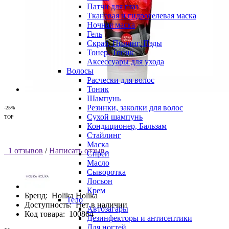
Патчи для глаз
Тканевая и гидрогелевая маска
Ночная маска
Гель
Скраб, Пилинг, Пэды
Тонер, Тоник
Аксессуары для ухода
Волосы
Расчески для волос
Тоник
Шампунь
Резинки, заколки для волос
-25%
Сухой шампунь
TOP
Кондиционер, Бальзам
Стайлинг
Маска
1 отзывов
/
Написать отзыв
Спрей
Масло
Сыворотка
Лосьон
Крем
Бренд:
Holika Holika
Тело
Доступность:
Нет в наличии
Автозагары
Код товара:
100864
Дезинфекторы и антисептики
Для ногтей