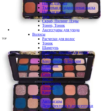
Патчи для глаз
Тканевая и гидрогелевая маска
Ночная маска
Гель
Скраб, Пилинг, Пэды
Тонер, Тоник
Аксессуары для ухода
Волосы
Расчески для волос
TOP
Тоник
Шампунь
Резинки, заколки для волос
Сухой шампунь
Кондиционер, Бальзам
Стайлинг
Маска
Спрей
Масло
Сыворотка
Лосьон
Крем
Тело
Автозагары
Дезинфекторы и антисептики
Для ногтей