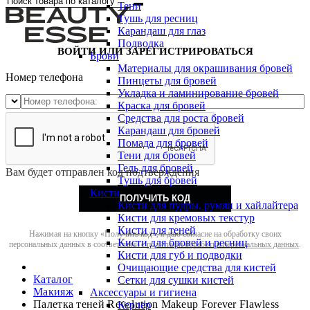
Тени
Тушь для ресниц
Карандаш для глаз
Подводка
ВОЙТИ ИЛИ ЗАРЕГИСТРИРОВАТЬСЯ
Брови
Материалы для окрашивания бровей
Номер телефона
Пинцеты для бровей
Укладка и ламинирование бровей
Краска для бровей
Средства для роста бровей
Карандаш для бровей
Помада для бровей
Тени для бровей
Гель для бровей
Вам будет отправлен код подтверждения
Тушь для бровей
Кисти
ПОЛУЧИТЬ КОД
Кисти для пудры, румян и хайлайтера
Кисти для кремовых текстур
Кисти для теней
Нажимая на кнопку «Получить код», я даю согласие на обработку своих
Кисти для бровей и ресниц
персональных данных в соответствии с
политикой обработки персональных данных
.
Кисти для губ и подводки
Очищающие средства для кистей
Каталог
Сетки для сушки кистей
Макияж
Аксессуары и гигиена
Палетка теней Revolution Makeup Forever Flawless
Керлер