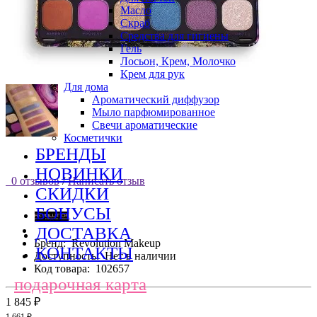
Масло
Скраб
Средства для гигиены
Гель
Лосьон, Крем, Молочко
Крем для рук
Для дома
Ароматический диффузор
Мыло парфюмированное
Свечи ароматические
Косметички
БРЕНДЫ
НОВИНКИ
0 отзывов
/
Написать отзыв
СКИДКИ
БОНУСЫ
ДОСТАВКА
Бренд:
Revolution Makeup
КОНТАКТЫ
Доступность:
Нет в наличии
Код товара:
102657
подарочная карта
1 845 ₽
1 661 ₽