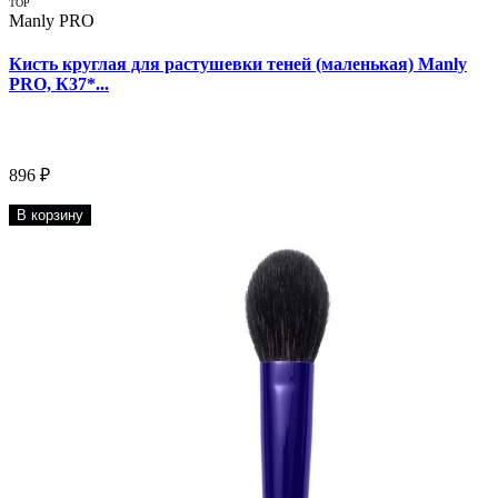
TOP
Manly PRO
Кисть круглая для растушевки теней (маленькая) Manly
PRO, К37*...
896 ₽
В корзину