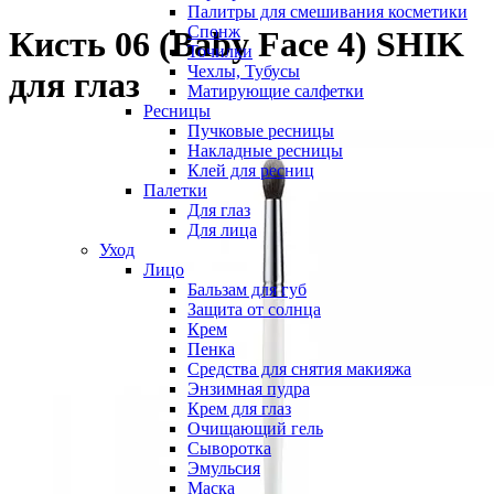
Палитры для смешивания косметики
Спонж
Кисть 06 (Baby Face 4) SHIK
Точилки
Чехлы, Тубусы
для глаз
Матирующие салфетки
Ресницы
Пучковые ресницы
Накладные ресницы
Клей для ресниц
Палетки
Для глаз
Для лица
Уход
Лицо
Бальзам для губ
Защита от солнца
Крем
Пенка
Средства для снятия макияжа
Энзимная пудра
Крем для глаз
Очищающий гель
Сыворотка
Эмульсия
Маска