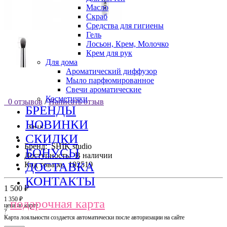
Масло
Скраб
Средства для гигиены
Гель
Лосьон, Крем, Молочко
Крем для рук
Для дома
Ароматический диффузор
Мыло парфюмированное
Свечи ароматические
Косметички
0 отзывов
/
Написать отзыв
БРЕНДЫ
НОВИНКИ
СКИДКИ
Бренд:
SHIK studio
БОНУСЫ
Доступность:
В наличии
Код товара:
102519
ДОСТАВКА
КОНТАКТЫ
1 500 ₽
1 350 ₽
подарочная карта
цена по карте
?
Карта лояльности создается автоматически после авторизации на сайте