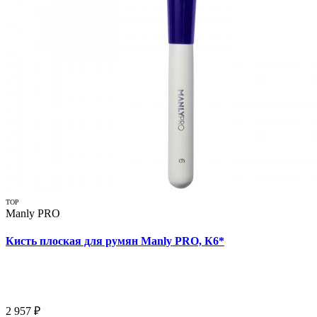
TOP
Manly PRO
Кисть плоская для румян Manly PRO, К6*
2 957 ₽