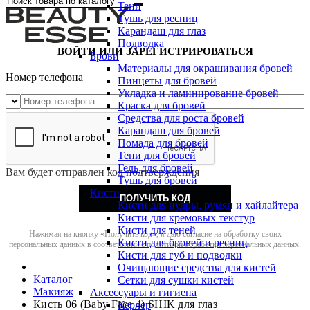
Тени
Тушь для ресниц
Карандаш для глаз
Подводка
ВОЙТИ ИЛИ ЗАРЕГИСТРИРОВАТЬСЯ
Брови
Материалы для окрашивания бровей
Номер телефона
Пинцеты для бровей
Укладка и ламинирование бровей
Краска для бровей
Средства для роста бровей
Карандаш для бровей
Помада для бровей
Тени для бровей
Гель для бровей
Вам будет отправлен код подтверждения
Тушь для бровей
Кисти
ПОЛУЧИТЬ КОД
Кисти для пудры, румян и хайлайтера
Кисти для кремовых текстур
Кисти для теней
Нажимая на кнопку «Получить код», я даю согласие на обработку своих
Кисти для бровей и ресниц
персональных данных в соответствии с
политикой обработки персональных данных
.
Кисти для губ и подводки
Очищающие средства для кистей
Каталог
Сетки для сушки кистей
Макияж
Аксессуары и гигиена
Кисть 06 (Baby Face 4) SHIK для глаз
Керлер