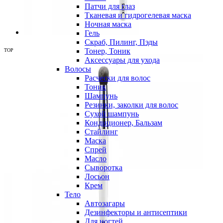
Патчи для глаз
Тканевая и гидрогелевая маска
Ночная маска
Гель
Скраб, Пилинг, Пэды
Тонер, Тоник
TOP
Аксессуары для ухода
Волосы
Расчески для волос
Тоник
Шампунь
Резинки, заколки для волос
Сухой шампунь
Кондиционер, Бальзам
Стайлинг
Маска
Спрей
Масло
Сыворотка
Лосьон
Крем
Тело
Автозагары
Дезинфекторы и антисептики
Для ногтей