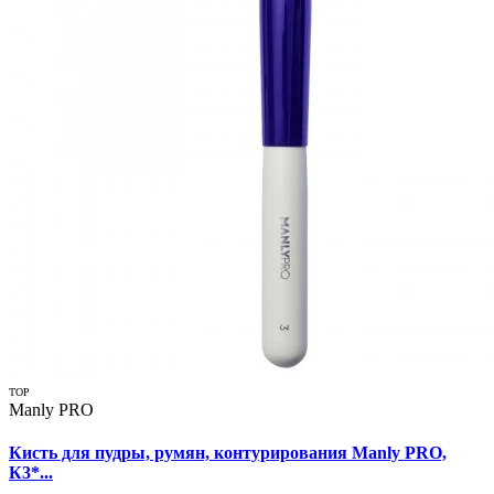
TOP
Manly PRO
Кисть для пудры, румян, контурирования Manly PRO,
К3*...