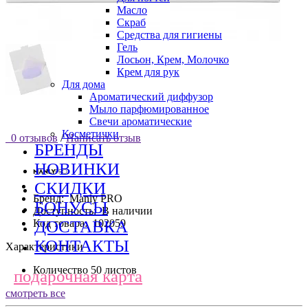
Масло
Скраб
Средства для гигиены
Гель
Лосьон, Крем, Молочко
Крем для рук
Для дома
Ароматический диффузор
Мыло парфюмированное
Свечи ароматические
Косметички
0 отзывов
/
Написать отзыв
БРЕНДЫ
НОВИНКИ
СКИДКИ
Бренд:
Manly PRO
БОНУСЫ
Доступность:
В наличии
Код товара:
102059
ДОСТАВКА
КОНТАКТЫ
Характеристики
Количество
50 листов
подарочная карта
смотреть все