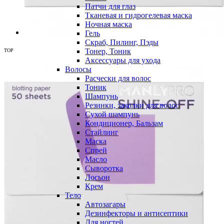
Патчи для глаз
Тканевая и гидрогелевая маска
Ночная маска
Гель
Скраб, Пилинг, Пэды
Тонер, Тоник
TOP
Аксессуары для ухода
Волосы
Расчески для волос
Тоник
Шампунь
Резинки, заколки для волос
Сухой шампунь
Кондиционер, Бальзам
Стайлинг
Маска
Спрей
Масло
Сыворотка
Лосьон
Крем
Тело
Автозагары
Дезинфекторы и антисептики
Для ногтей