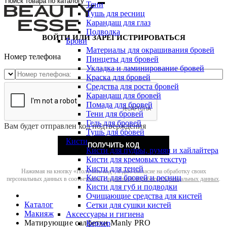
Тени
Тушь для ресниц
Карандаш для глаз
Подводка
ВОЙТИ ИЛИ ЗАРЕГИСТРИРОВАТЬСЯ
Брови
Материалы для окрашивания бровей
Номер телефона
Пинцеты для бровей
Укладка и ламинирование бровей
Краска для бровей
Средства для роста бровей
Карандаш для бровей
Помада для бровей
Тени для бровей
Гель для бровей
Вам будет отправлен код подтверждения
Тушь для бровей
Кисти
ПОЛУЧИТЬ КОД
Кисти для пудры, румян и хайлайтера
Кисти для кремовых текстур
Кисти для теней
Нажимая на кнопку «Получить код», я даю согласие на обработку своих
Кисти для бровей и ресниц
персональных данных в соответствии с
политикой обработки персональных данных
.
Кисти для губ и подводки
Очищающие средства для кистей
Каталог
Сетки для сушки кистей
Макияж
Аксессуары и гигиена
Матирующие салфетки Manly PRO
Керлер