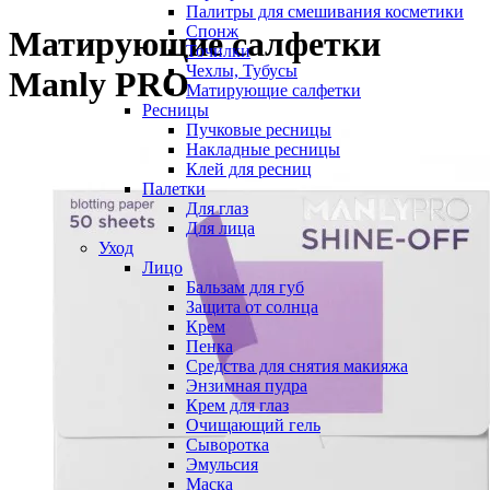
Палитры для смешивания косметики
Спонж
Матирующие салфетки
Точилки
Чехлы, Тубусы
Manly PRO
Матирующие салфетки
Ресницы
Пучковые ресницы
Накладные ресницы
Клей для ресниц
Палетки
Для глаз
Для лица
Уход
Лицо
Бальзам для губ
Защита от солнца
Крем
Пенка
Средства для снятия макияжа
Энзимная пудра
Крем для глаз
Очищающий гель
Сыворотка
Эмульсия
Маска