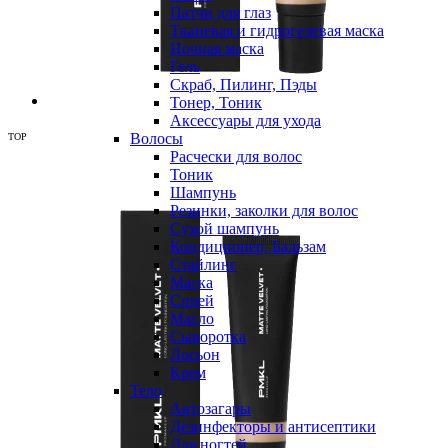
Патчи для глаз
Тканевая и гидрогелевая маска
Ночная маска
Гель
Скраб, Пилинг, Пэды
Тонер, Тоник
Аксессуары для ухода
Волосы
TOP
Расчески для волос
Тоник
Шампунь
Резинки, заколки для волос
Сухой шампунь
Кондиционер, Бальзам
Стайлинг
Маска
Спрей
Масло
Сыворотка
Лосьон
Крем
Тело
Автозагары
Дезинфекторы и антисептики
Для ногтей