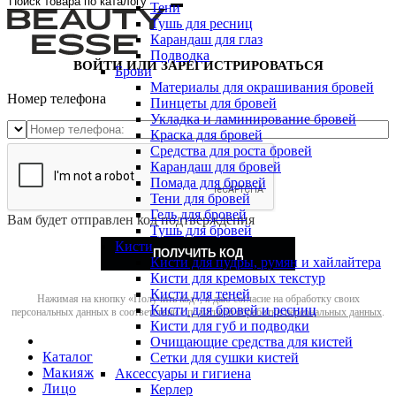
Тени
Тушь для ресниц
Карандаш для глаз
Подводка
ВОЙТИ ИЛИ ЗАРЕГИСТРИРОВАТЬСЯ
Брови
Материалы для окрашивания бровей
Номер телефона
Пинцеты для бровей
Укладка и ламинирование бровей
Краска для бровей
Средства для роста бровей
Карандаш для бровей
Помада для бровей
Тени для бровей
Гель для бровей
Вам будет отправлен код подтверждения
Тушь для бровей
Кисти
ПОЛУЧИТЬ КОД
Кисти для пудры, румян и хайлайтера
Кисти для кремовых текстур
Кисти для теней
Нажимая на кнопку «Получить код», я даю согласие на обработку своих
Кисти для бровей и ресниц
персональных данных в соответствии с
политикой обработки персональных данных
.
Кисти для губ и подводки
Очищающие средства для кистей
Каталог
Сетки для сушки кистей
Макияж
Аксессуары и гигиена
Лицо
Керлер