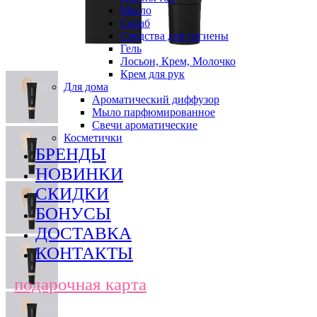
Масло
Скраб
Средства для гигиены
Гель
Лосьон, Крем, Молочко
Крем для рук
Для дома
Ароматический диффузор
Мыло парфюмированное
Свечи ароматические
Косметички
БРЕНДЫ
НОВИНКИ
СКИДКИ
БОНУСЫ
ДОСТАВКА
КОНТАКТЫ
подарочная карта