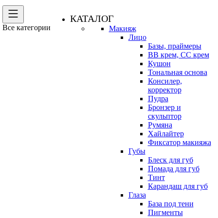
КАТАЛОГ
Все категории
Макияж
Лицо
Базы, праймеры
BB крем, CC крем
Кушон
Тональная основа
Консилер,
корректор
Пудра
Бронзер и
скульптор
Румяна
Хайлайтер
Фиксатор макияжа
Губы
Блеск для губ
Помада для губ
Тинт
Карандаш для губ
Глаза
База под тени
Пигменты