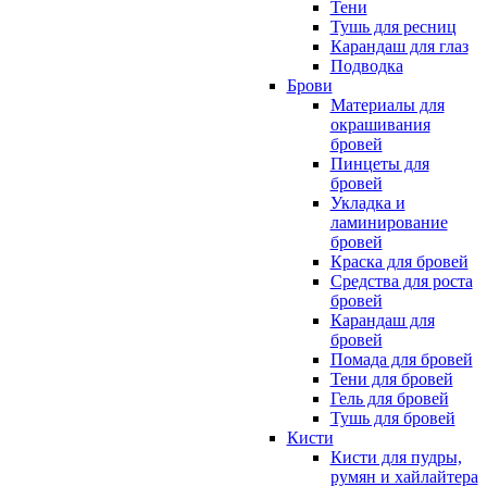
Тени
Тушь для ресниц
Карандаш для глаз
Подводка
Брови
Материалы для
окрашивания
бровей
Пинцеты для
бровей
Укладка и
ламинирование
бровей
Краска для бровей
Средства для роста
бровей
Карандаш для
бровей
Помада для бровей
Тени для бровей
Гель для бровей
Тушь для бровей
Кисти
Кисти для пудры,
румян и хайлайтера