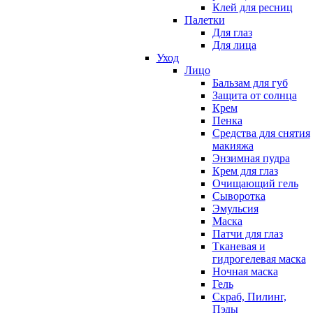
Клей для ресниц
Палетки
Для глаз
Для лица
Уход
Лицо
Бальзам для губ
Защита от солнца
Крем
Пенка
Средства для снятия
макияжа
Энзимная пудра
Крем для глаз
Очищающий гель
Сыворотка
Эмульсия
Маска
Патчи для глаз
Тканевая и
гидрогелевая маска
Ночная маска
Гель
Скраб, Пилинг,
Пэды