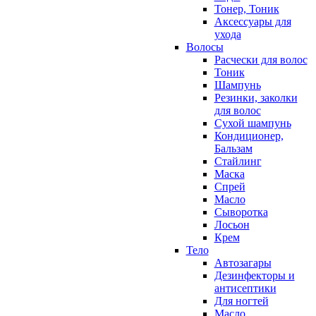
Тонер, Тоник
Аксессуары для
ухода
Волосы
Расчески для волос
Тоник
Шампунь
Резинки, заколки
для волос
Сухой шампунь
Кондиционер,
Бальзам
Стайлинг
Маска
Спрей
Масло
Сыворотка
Лосьон
Крем
Тело
Автозагары
Дезинфекторы и
антисептики
Для ногтей
Масло