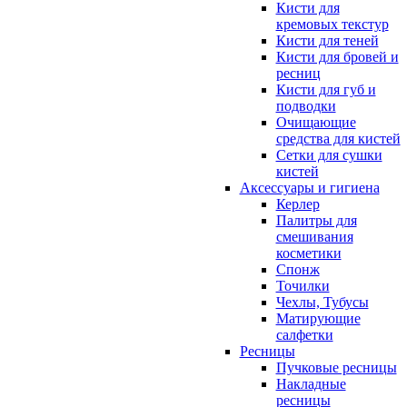
Кисти для
кремовых текстур
Кисти для теней
Кисти для бровей и
ресниц
Кисти для губ и
подводки
Очищающие
средства для кистей
Сетки для сушки
кистей
Аксессуары и гигиена
Керлер
Палитры для
смешивания
косметики
Спонж
Точилки
Чехлы, Тубусы
Матирующие
салфетки
Ресницы
Пучковые ресницы
Накладные
ресницы