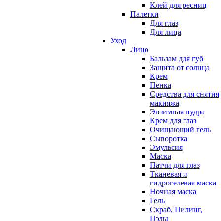
Клей для ресниц
Палетки
Для глаз
Для лица
Уход
Лицо
Бальзам для губ
Защита от солнца
Крем
Пенка
Средства для снятия
макияжа
Энзимная пудра
Крем для глаз
Очищающий гель
Сыворотка
Эмульсия
Маска
Патчи для глаз
Тканевая и
гидрогелевая маска
Ночная маска
Гель
Скраб, Пилинг,
Пэды