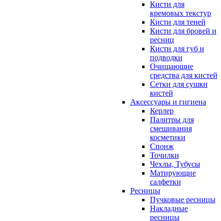
Кисти для
кремовых текстур
Кисти для теней
Кисти для бровей и
ресниц
Кисти для губ и
подводки
Очищающие
средства для кистей
Сетки для сушки
кистей
Аксессуары и гигиена
Керлер
Палитры для
смешивания
косметики
Спонж
Точилки
Чехлы, Тубусы
Матирующие
салфетки
Ресницы
Пучковые ресницы
Накладные
ресницы