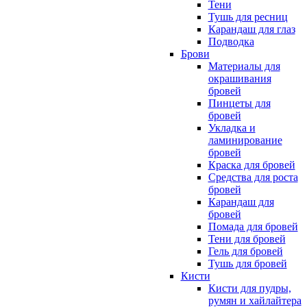
Тени
Тушь для ресниц
Карандаш для глаз
Подводка
Брови
Материалы для
окрашивания
бровей
Пинцеты для
бровей
Укладка и
ламинирование
бровей
Краска для бровей
Средства для роста
бровей
Карандаш для
бровей
Помада для бровей
Тени для бровей
Гель для бровей
Тушь для бровей
Кисти
Кисти для пудры,
румян и хайлайтера