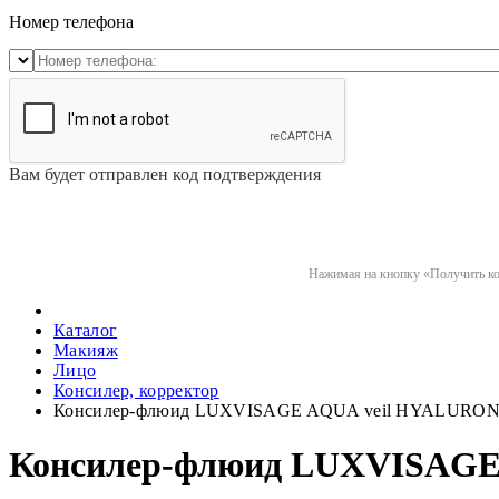
Номер телефона
Вам будет отправлен код подтверждения
Нажимая на кнопку «Получить код
Каталог
Макияж
Лицо
Консилер, корректор
Консилер-флюид LUXVISAGE AQUA veil HYALURO
Консилер-флюид LUXVISAG