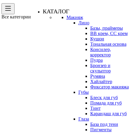
КАТАЛОГ
Все категории
Макияж
Лицо
Базы, праймеры
BB крем, CC крем
Кушон
Тональная основа
Консилер,
корректор
Пудра
Бронзер и
скульптор
Румяна
Хайлайтер
Фиксатор макияжа
Губы
Блеск для губ
Помада для губ
Тинт
Карандаш для губ
Глаза
База под тени
Пигменты