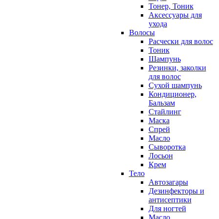
Тонер, Тоник
Аксессуары для
ухода
Волосы
Расчески для волос
Тоник
Шампунь
Резинки, заколки
для волос
Сухой шампунь
Кондиционер,
Бальзам
Стайлинг
Маска
Спрей
Масло
Сыворотка
Лосьон
Крем
Тело
Автозагары
Дезинфекторы и
антисептики
Для ногтей
Масло