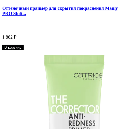
Оттеночный праймер для скрытия покраснения Manly
PRO Shift...
1 882 ₽
В корзину