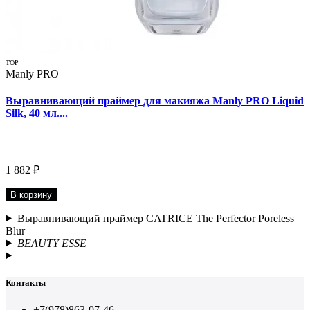
TOP
Manly PRO
Выравнивающий праймер для макияжа Manly PRO Liquid
Silk, 40 мл....
1 882 ₽
В корзину
Выравнивающий праймер CATRICE The Perfector Poreless
Blur
BEAUTY ESSE
Контакты
+7(978)863-07-46