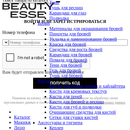
Тени
Тушь для ресниц
Карандаш для глаз
Подводка
ВОЙТИ ИЛИ ЗАРЕГИСТРИРОВАТЬСЯ
Брови
Материалы для окрашивания бровей
Номер телефона
Пинцеты для бровей
Укладка и ламинирование бровей
Краска для бровей
Средства для роста бровей
Карандаш для бровей
Помада для бровей
Тени для бровей
Гель для бровей
Вам будет отправлен код подтверждения
Тушь для бровей
Кисти
ПОЛУЧИТЬ КОД
Кисти для пудры, румян и хайлайтера
Кисти для кремовых текстур
Кисти для теней
Нажимая на кнопку «Получить код», я даю согласие на обработку своих
Кисти для бровей и ресниц
персональных данных в соответствии с
политикой обработки персональных данных
.
Кисти для губ и подводки
Очищающие средства для кистей
Каталог
Сетки для сушки кистей
Макияж
Аксессуары и гигиена
Лицо
Керлер