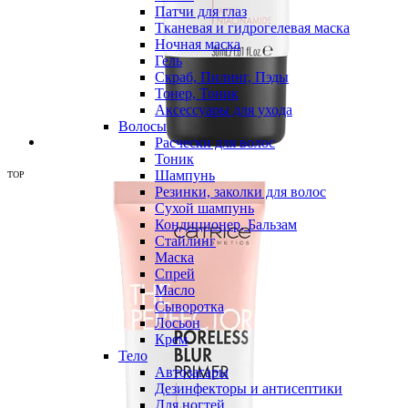
Патчи для глаз
Тканевая и гидрогелевая маска
Ночная маска
Гель
Скраб, Пилинг, Пэды
Тонер, Тоник
Аксессуары для ухода
Волосы
Расчески для волос
Тоник
Шампунь
TOP
Резинки, заколки для волос
Сухой шампунь
Кондиционер, Бальзам
Стайлинг
Маска
Спрей
Масло
Сыворотка
Лосьон
Крем
Тело
Автозагары
Дезинфекторы и антисептики
Для ногтей