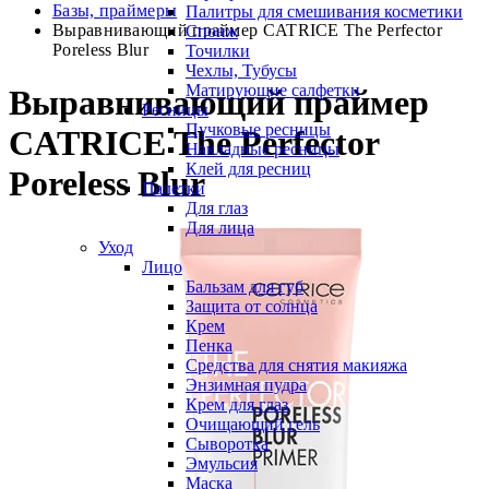
Базы, праймеры
Палитры для смешивания косметики
Выравнивающий праймер CATRICE The Perfector
Спонж
Poreless Blur
Точилки
Чехлы, Тубусы
Матирующие салфетки
Выравнивающий праймер
Ресницы
Пучковые ресницы
CATRICE The Perfector
Накладные ресницы
Клей для ресниц
Poreless Blur
Палетки
Для глаз
Для лица
Уход
Лицо
Бальзам для губ
Защита от солнца
Крем
Пенка
Средства для снятия макияжа
Энзимная пудра
Крем для глаз
Очищающий гель
Сыворотка
Эмульсия
Маска