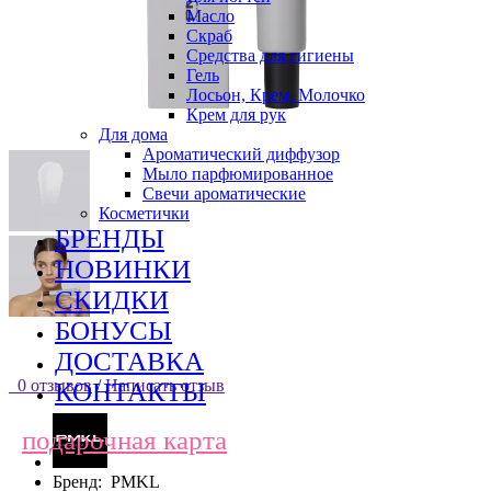
Масло
Скраб
Средства для гигиены
Гель
Лосьон, Крем, Молочко
Крем для рук
Для дома
Ароматический диффузор
Мыло парфюмированное
Свечи ароматические
Косметички
БРЕНДЫ
НОВИНКИ
СКИДКИ
БОНУСЫ
ДОСТАВКА
0 отзывов
/
Написать отзыв
КОНТАКТЫ
подарочная карта
Бренд:
PMKL