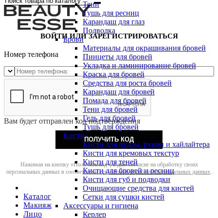
Тени
Тушь для ресниц
Карандаш для глаз
Подводка
ВОЙТИ ИЛИ ЗАРЕГИСТРИРОВАТЬСЯ
Брови
Материалы для окрашивания бровей
Номер телефона
Пинцеты для бровей
Укладка и ламинирование бровей
Краска для бровей
Средства для роста бровей
Карандаш для бровей
Помада для бровей
Тени для бровей
Гель для бровей
Вам будет отправлен код подтверждения
Тушь для бровей
Кисти
ПОЛУЧИТЬ КОД
Кисти для пудры, румян и хайлайтера
Кисти для кремовых текстур
Кисти для теней
Нажимая на кнопку «Получить код», я даю согласие на обработку своих
Кисти для бровей и ресниц
персональных данных в соответствии с
политикой обработки персональных данных
.
Кисти для губ и подводки
Очищающие средства для кистей
Каталог
Сетки для сушки кистей
Макияж
Аксессуары и гигиена
Лицо
Керлер