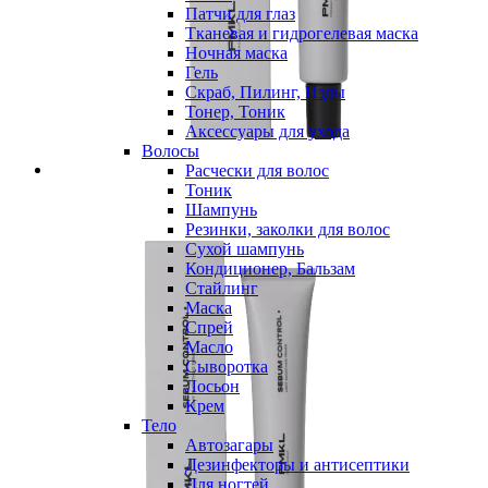
Патчи для глаз
Тканевая и гидрогелевая маска
Ночная маска
Гель
Скраб, Пилинг, Пэды
Тонер, Тоник
Аксессуары для ухода
Волосы
Расчески для волос
Тоник
Шампунь
Резинки, заколки для волос
Сухой шампунь
Кондиционер, Бальзам
Стайлинг
Маска
Спрей
Масло
Сыворотка
Лосьон
Крем
Тело
Автозагары
Дезинфекторы и антисептики
Для ногтей