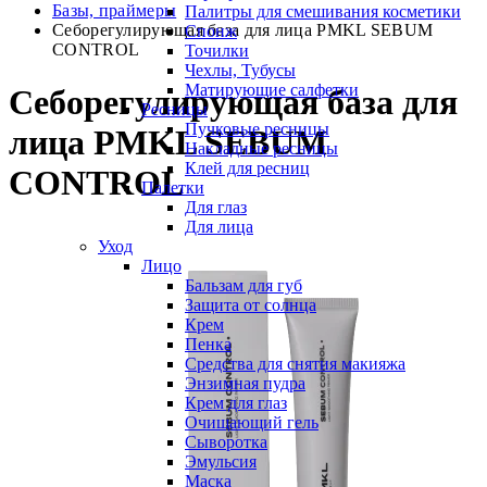
Базы, праймеры
Палитры для смешивания косметики
Себорегулирующая база для лица PMKL SEBUM
Спонж
CONTROL
Точилки
Чехлы, Тубусы
Матирующие салфетки
Себорегулирующая база для
Ресницы
Пучковые ресницы
лица PMKL SEBUM
Накладные ресницы
Клей для ресниц
CONTROL
Палетки
Для глаз
Для лица
Уход
Лицо
Бальзам для губ
Защита от солнца
Крем
Пенка
Средства для снятия макияжа
Энзимная пудра
Крем для глаз
Очищающий гель
Сыворотка
Эмульсия
Маска