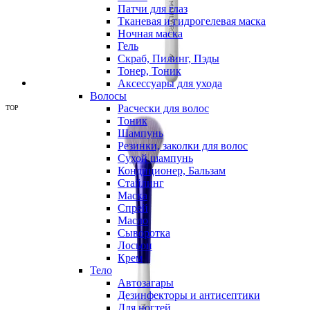
Патчи для глаз
Тканевая и гидрогелевая маска
Ночная маска
Гель
Скраб, Пилинг, Пэды
Тонер, Тоник
Аксессуары для ухода
Волосы
Расчески для волос
TOP
Тоник
Шампунь
Резинки, заколки для волос
Сухой шампунь
Кондиционер, Бальзам
Стайлинг
Маска
Спрей
Масло
Сыворотка
Лосьон
Крем
Тело
Автозагары
Дезинфекторы и антисептики
Для ногтей