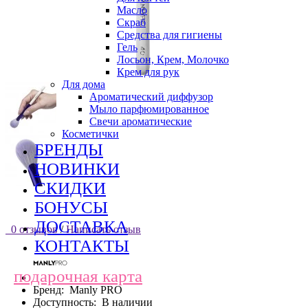
Масло
Скраб
Средства для гигиены
Гель
Лосьон, Крем, Молочко
Крем для рук
Для дома
Ароматический диффузор
Мыло парфюмированное
Свечи ароматические
Косметички
БРЕНДЫ
НОВИНКИ
СКИДКИ
БОНУСЫ
ДОСТАВКА
0 отзывов
/
Написать отзыв
КОНТАКТЫ
подарочная карта
Бренд:
Manly PRO
Доступность:
В наличии