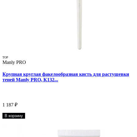
TOP
Manly PRO
Крупная круглая факелообразная кисть для растушевки
теней Manly PRO, К132...
1 187 ₽
В корзину