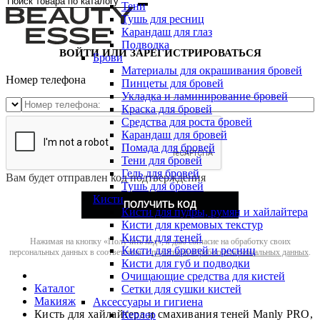
Тени
Тушь для ресниц
Карандаш для глаз
Подводка
ВОЙТИ ИЛИ ЗАРЕГИСТРИРОВАТЬСЯ
Брови
Материалы для окрашивания бровей
Номер телефона
Пинцеты для бровей
Укладка и ламинирование бровей
Краска для бровей
Средства для роста бровей
Карандаш для бровей
Помада для бровей
Тени для бровей
Гель для бровей
Вам будет отправлен код подтверждения
Тушь для бровей
Кисти
ПОЛУЧИТЬ КОД
Кисти для пудры, румян и хайлайтера
Кисти для кремовых текстур
Кисти для теней
Нажимая на кнопку «Получить код», я даю согласие на обработку своих
Кисти для бровей и ресниц
персональных данных в соответствии с
политикой обработки персональных данных
.
Кисти для губ и подводки
Очищающие средства для кистей
Каталог
Сетки для сушки кистей
Макияж
Аксессуары и гигиена
Кисть для хайлайтера и смахивания теней Manly PRO,
Керлер