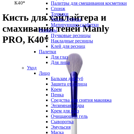
К40*
Палитры для смешивания косметики
Спонж
Точилки
Кисть для хайлайтера и
Чехлы, Тубусы
Матирующие салфетки
смахивания теней Manly
Ресницы
Пучковые ресницы
PRO, К40*
Накладные ресницы
Клей для ресниц
Палетки
Для глаз
Для лица
Уход
Лицо
Бальзам для губ
Защита от солнца
Крем
Пенка
Средства для снятия макияжа
Энзимная пудра
Крем для глаз
Очищающий гель
Сыворотка
Эмульсия
Маска