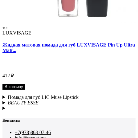
TOP
LUXVISAGE
Жидкая матовая помада для губ LUXVISAGE Pin Up Ultra
Matt...
412 ₽
В корзину
Помада для губ LIC Muse Lipstick
BEAUTY ESSE
Контакты
+7(978)863-07-46
info@esse.store