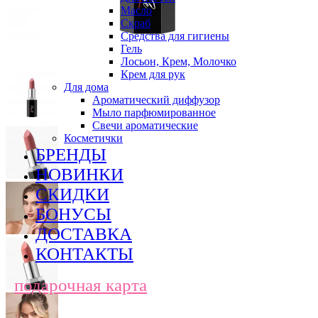
Масло
Скраб
Средства для гигиены
Гель
Лосьон, Крем, Молочко
Крем для рук
Для дома
Ароматический диффузор
Мыло парфюмированное
Свечи ароматические
Косметички
БРЕНДЫ
НОВИНКИ
СКИДКИ
БОНУСЫ
ДОСТАВКА
КОНТАКТЫ
подарочная карта