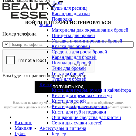
Тени
Тушь для ресниц
Карандаш для глаз
Подводка
ВОЙТИ ИЛИ ЗАРЕГИСТРИРОВАТЬСЯ
Брови
Материалы для окрашивания бровей
Номер телефона
Пинцеты для бровей
Укладка и ламинирование бровей
Краска для бровей
Средства для роста бровей
Карандаш для бровей
Помада для бровей
Тени для бровей
Гель для бровей
Вам будет отправлен код подтверждения
Тушь для бровей
Кисти
ПОЛУЧИТЬ КОД
Кисти для пудры, румян и хайлайтера
Кисти для кремовых текстур
Кисти для теней
Нажимая на кнопку «Получить код», я даю согласие на обработку своих
Кисти для бровей и ресниц
персональных данных в соответствии с
политикой обработки персональных данных
.
Кисти для губ и подводки
Очищающие средства для кистей
Каталог
Сетки для сушки кистей
Макияж
Аксессуары и гигиена
Губы
Керлер