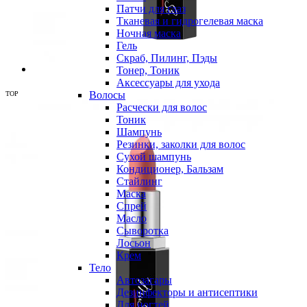
Патчи для глаз
Тканевая и гидрогелевая маска
Ночная маска
Гель
Скраб, Пилинг, Пэды
Тонер, Тоник
Аксессуары для ухода
Волосы
TOP
Расчески для волос
Тоник
Шампунь
Резинки, заколки для волос
Сухой шампунь
Кондиционер, Бальзам
Стайлинг
Маска
Спрей
Масло
Сыворотка
Лосьон
Крем
Тело
Автозагары
Дезинфекторы и антисептики
Для ногтей