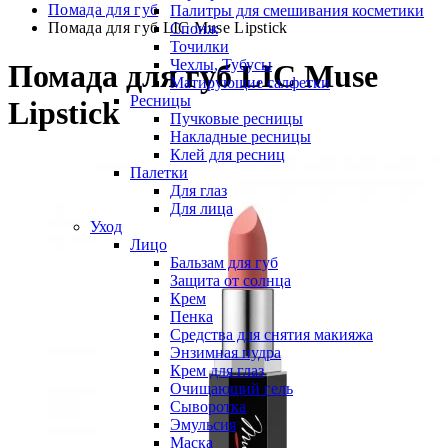
Помада для губ
Палитры для смешивания косметики
Помада для губ LIC Muse Lipstick
Спонж
Точилки
Чехлы, Тубусы
Помада для губ LIC Muse
Матирующие салфетки
Ресницы
Lipstick
Пучковые ресницы
Накладные ресницы
Клей для ресниц
Палетки
Для глаз
Для лица
Уход
Лицо
Бальзам для губ
Защита от солнца
Крем
Пенка
Средства для снятия макияжа
Энзимная пудра
Крем для глаз
Очищающий гель
Сыворотка
Эмульсия
Маска