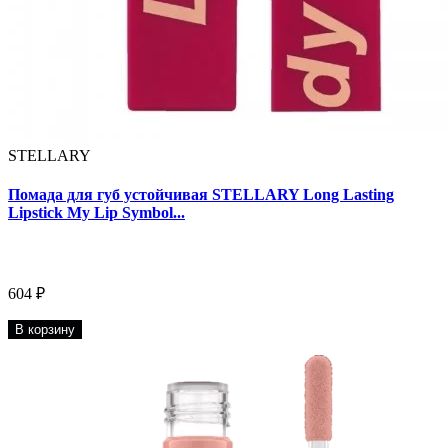
STELLARY
Помада для губ устойчивая STELLARY Long Lasting
Lipstick My Lip Symbol...
604 ₽
В корзину