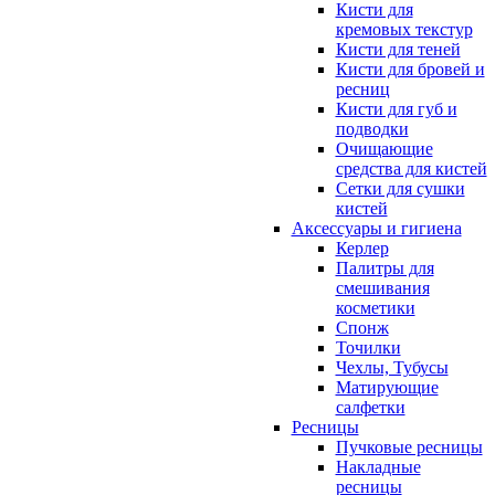
Кисти для
кремовых текстур
Кисти для теней
Кисти для бровей и
ресниц
Кисти для губ и
подводки
Очищающие
средства для кистей
Сетки для сушки
кистей
Аксессуары и гигиена
Керлер
Палитры для
смешивания
косметики
Спонж
Точилки
Чехлы, Тубусы
Матирующие
салфетки
Ресницы
Пучковые ресницы
Накладные
ресницы