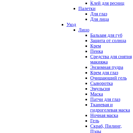
Клей для ресниц
Палетки
Для глаз
Для лица
Уход
Лицо
Бальзам для губ
Защита от солнца
Крем
Пенка
Средства для снятия
макияжа
Энзимная пудра
Крем для глаз
Очищающий гель
Сыворотка
Эмульсия
Маска
Патчи для глаз
Тканевая и
гидрогелевая маска
Ночная маска
Гель
Скраб, Пилинг,
Пэды