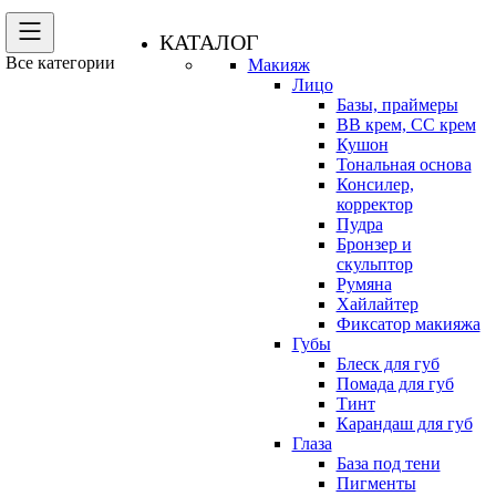
КАТАЛОГ
Все категории
Макияж
Лицо
Базы, праймеры
BB крем, CC крем
Кушон
Тональная основа
Консилер,
корректор
Пудра
Бронзер и
скульптор
Румяна
Хайлайтер
Фиксатор макияжа
Губы
Блеск для губ
Помада для губ
Тинт
Карандаш для губ
Глаза
База под тени
Пигменты