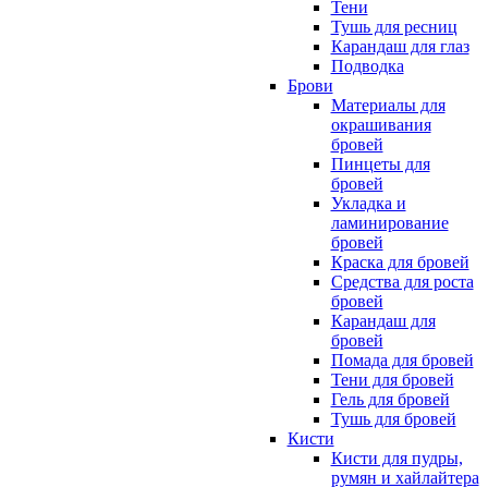
Тени
Тушь для ресниц
Карандаш для глаз
Подводка
Брови
Материалы для
окрашивания
бровей
Пинцеты для
бровей
Укладка и
ламинирование
бровей
Краска для бровей
Средства для роста
бровей
Карандаш для
бровей
Помада для бровей
Тени для бровей
Гель для бровей
Тушь для бровей
Кисти
Кисти для пудры,
румян и хайлайтера