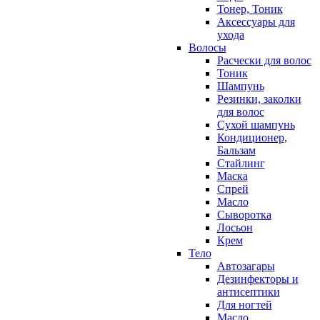
Тонер, Тоник
Аксессуары для
ухода
Волосы
Расчески для волос
Тоник
Шампунь
Резинки, заколки
для волос
Сухой шампунь
Кондиционер,
Бальзам
Стайлинг
Маска
Спрей
Масло
Сыворотка
Лосьон
Крем
Тело
Автозагары
Дезинфекторы и
антисептики
Для ногтей
Масло