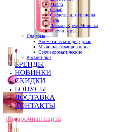
Масло
Скраб
Средства для гигиены
Гель
Лосьон, Крем, Молочко
Крем для рук
Для дома
Ароматический диффузор
Мыло парфюмированное
Свечи ароматические
Косметички
БРЕНДЫ
НОВИНКИ
СКИДКИ
БОНУСЫ
ДОСТАВКА
КОНТАКТЫ
подарочная карта