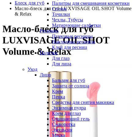
Блеск для губ
Палитры для смешивания косметики
Масло-блеск для губ LUXVISAGE OIL SHOT Volume
Спонж
& Relax
Точилки
Чехлы, Тубусы
Матирующие салфетки
Масло-блеск для губ
Ресницы
Пучковые ресницы
LUXVISAGE OIL SHOT
Накладные ресницы
Клей для ресниц
Volume & Relax
Палетки
Для глаз
Для лица
Уход
Лицо
Бальзам для губ
Защита от солнца
Крем
Пенка
Средства для снятия макияжа
Энзимная пудра
Крем для глаз
Очищающий гель
Сыворотка
Эмульсия
Маска