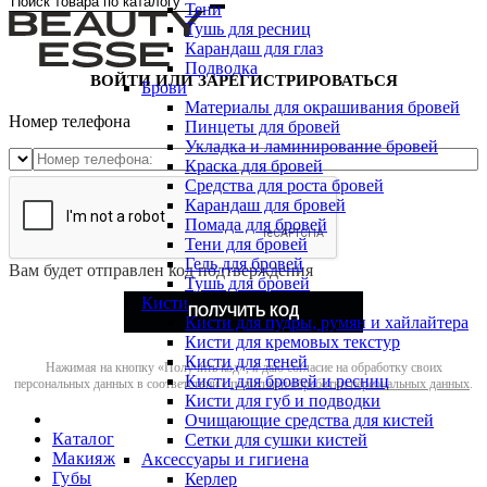
Тени
Тушь для ресниц
Карандаш для глаз
Подводка
ВОЙТИ ИЛИ ЗАРЕГИСТРИРОВАТЬСЯ
Брови
Материалы для окрашивания бровей
Номер телефона
Пинцеты для бровей
Укладка и ламинирование бровей
Краска для бровей
Средства для роста бровей
Карандаш для бровей
Помада для бровей
Тени для бровей
Гель для бровей
Вам будет отправлен код подтверждения
Тушь для бровей
Кисти
ПОЛУЧИТЬ КОД
Кисти для пудры, румян и хайлайтера
Кисти для кремовых текстур
Кисти для теней
Нажимая на кнопку «Получить код», я даю согласие на обработку своих
Кисти для бровей и ресниц
персональных данных в соответствии с
политикой обработки персональных данных
.
Кисти для губ и подводки
Очищающие средства для кистей
Каталог
Сетки для сушки кистей
Макияж
Аксессуары и гигиена
Губы
Керлер