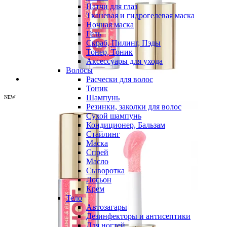
Патчи для глаз
Тканевая и гидрогелевая маска
Ночная маска
Гель
Скраб, Пилинг, Пэды
Тонер, Тоник
Аксессуары для ухода
Волосы
Расчески для волос
Тоник
Шампунь
NEW
Резинки, заколки для волос
Сухой шампунь
Кондиционер, Бальзам
Стайлинг
Маска
Спрей
Масло
Сыворотка
Лосьон
Крем
Тело
Автозагары
Дезинфекторы и антисептики
Для ногтей