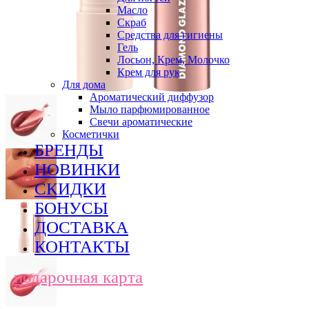
Масло
Скраб
Средства для гигиены
Гель
Лосьон, Крем, Молочко
Крем для рук
Для дома
Ароматический диффузор
Мыло парфюмированное
Свечи ароматические
Косметички
БРЕНДЫ
НОВИНКИ
СКИДКИ
БОНУСЫ
ДОСТАВКА
КОНТАКТЫ
подарочная карта