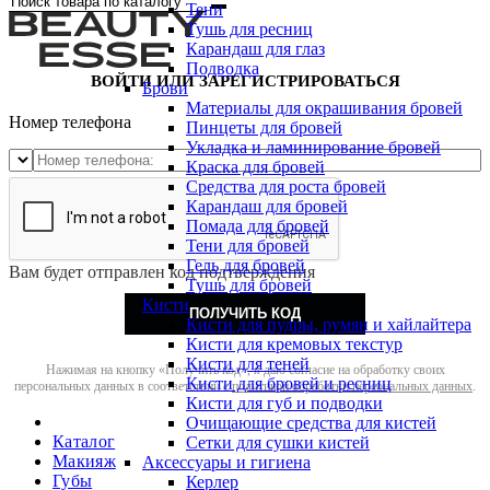
Тени
Тушь для ресниц
Карандаш для глаз
Подводка
ВОЙТИ ИЛИ ЗАРЕГИСТРИРОВАТЬСЯ
Брови
Материалы для окрашивания бровей
Номер телефона
Пинцеты для бровей
Укладка и ламинирование бровей
Краска для бровей
Средства для роста бровей
Карандаш для бровей
Помада для бровей
Тени для бровей
Гель для бровей
Вам будет отправлен код подтверждения
Тушь для бровей
Кисти
ПОЛУЧИТЬ КОД
Кисти для пудры, румян и хайлайтера
Кисти для кремовых текстур
Кисти для теней
Нажимая на кнопку «Получить код», я даю согласие на обработку своих
Кисти для бровей и ресниц
персональных данных в соответствии с
политикой обработки персональных данных
.
Кисти для губ и подводки
Очищающие средства для кистей
Каталог
Сетки для сушки кистей
Макияж
Аксессуары и гигиена
Губы
Керлер