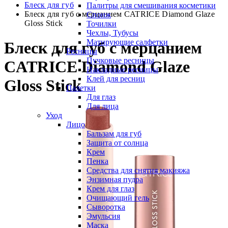
Блеск для губ
Палитры для смешивания косметики
Блеск для губ с мерцанием CATRICE Diamond Glaze
Спонж
Gloss Stick
Точилки
Чехлы, Тубусы
Матирующие салфетки
Блеск для губ с мерцанием
Ресницы
Пучковые ресницы
CATRICE Diamond Glaze
Накладные ресницы
Клей для ресниц
Gloss Stick
Палетки
Для глаз
Для лица
Уход
Лицо
Бальзам для губ
Защита от солнца
Крем
Пенка
Средства для снятия макияжа
Энзимная пудра
Крем для глаз
Очищающий гель
Сыворотка
Эмульсия
Маска