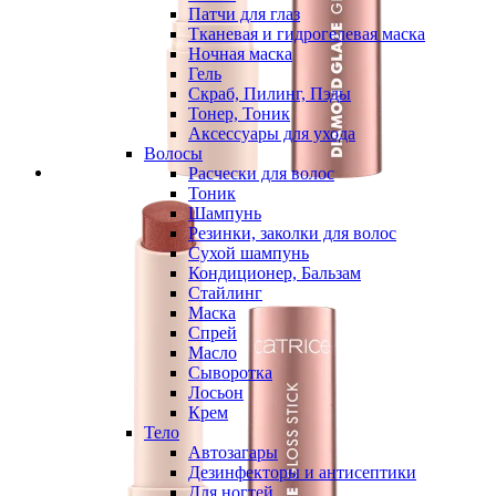
Патчи для глаз
Тканевая и гидрогелевая маска
Ночная маска
Гель
Скраб, Пилинг, Пэды
Тонер, Тоник
Аксессуары для ухода
Волосы
Расчески для волос
Тоник
Шампунь
Резинки, заколки для волос
Сухой шампунь
Кондиционер, Бальзам
Стайлинг
Маска
Спрей
Масло
Сыворотка
Лосьон
Крем
Тело
Автозагары
Дезинфекторы и антисептики
Для ногтей