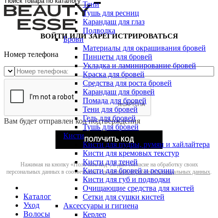
Тени
Тушь для ресниц
Карандаш для глаз
Подводка
ВОЙТИ ИЛИ ЗАРЕГИСТРИРОВАТЬСЯ
Брови
Материалы для окрашивания бровей
Номер телефона
Пинцеты для бровей
Укладка и ламинирование бровей
Краска для бровей
Средства для роста бровей
Карандаш для бровей
Помада для бровей
Тени для бровей
Гель для бровей
Вам будет отправлен код подтверждения
Тушь для бровей
Кисти
ПОЛУЧИТЬ КОД
Кисти для пудры, румян и хайлайтера
Кисти для кремовых текстур
Кисти для теней
Нажимая на кнопку «Получить код», я даю согласие на обработку своих
Кисти для бровей и ресниц
персональных данных в соответствии с
политикой обработки персональных данных
.
Кисти для губ и подводки
Очищающие средства для кистей
Каталог
Сетки для сушки кистей
Уход
Аксессуары и гигиена
Волосы
Керлер