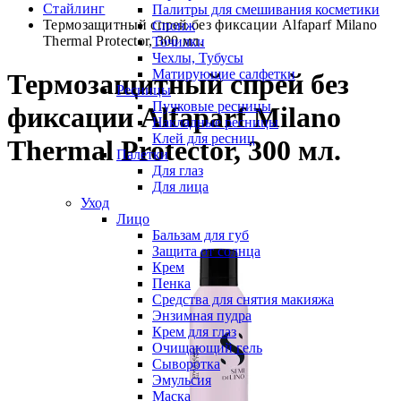
Стайлинг
Палитры для смешивания косметики
Термозащитный спрей без фиксации Alfaparf Milano
Спонж
Thermal Protector, 300 мл.
Точилки
Чехлы, Тубусы
Матирующие салфетки
Термозащитный спрей без
Ресницы
Пучковые ресницы
фиксации Alfaparf Milano
Накладные ресницы
Клей для ресниц
Thermal Protector, 300 мл.
Палетки
Для глаз
Для лица
Уход
Лицо
Бальзам для губ
Защита от солнца
Крем
Пенка
Средства для снятия макияжа
Энзимная пудра
Крем для глаз
Очищающий гель
Сыворотка
Эмульсия
Маска