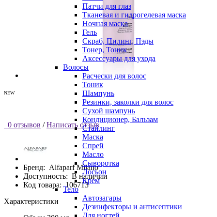
Патчи для глаз
Тканевая и гидрогелевая маска
Ночная маска
Гель
Скраб, Пилинг, Пэды
Тонер, Тоник
Аксессуары для ухода
Волосы
Расчески для волос
Тоник
Шампунь
NEW
Резинки, заколки для волос
Сухой шампунь
Кондиционер, Бальзам
0 отзывов
/
Написать отзыв
Стайлинг
Маска
Спрей
Масло
Сыворотка
Бренд:
Alfaparf Milano
Лосьон
Доступность:
В наличии
Крем
Код товара:
106713
Тело
Автозагары
Характеристики
Дезинфекторы и антисептики
Для ногтей