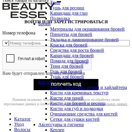
Тени
Тушь для ресниц
Карандаш для глаз
Подводка
ВОЙТИ ИЛИ ЗАРЕГИСТРИРОВАТЬСЯ
Брови
Материалы для окрашивания бровей
Номер телефона
Пинцеты для бровей
Укладка и ламинирование бровей
Краска для бровей
Средства для роста бровей
Карандаш для бровей
Помада для бровей
Тени для бровей
Гель для бровей
Вам будет отправлен код подтверждения
Тушь для бровей
Кисти
ПОЛУЧИТЬ КОД
Кисти для пудры, румян и хайлайтера
Кисти для кремовых текстур
Кисти для теней
Нажимая на кнопку «Получить код», я даю согласие на обработку своих
Кисти для бровей и ресниц
персональных данных в соответствии с
политикой обработки персональных данных
.
Кисти для губ и подводки
Очищающие средства для кистей
Каталог
Сетки для сушки кистей
Уход
Аксессуары и гигиена
Волосы
Керлер