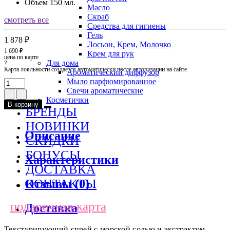
Объем
150 мл.
Масло
Скраб
смотреть все
Средства для гигиены
Гель
1 878 ₽
Лосьон, Крем, Молочко
1 690 ₽
Крем для рук
цена по карте
Для дома
?
Карта лояльности создается автоматически после авторизации на сайте
Ароматический диффузор
Мыло парфюмированное
Свечи ароматические
Косметички
В корзину
БРЕНДЫ
НОВИНКИ
Описание
СКИДКИ
БОНУСЫ
Характеристики
ДОСТАВКА
КОНТАКТЫ
Отзывы (0)
подарочная карта
Доставка
Текстурирующий спрей с морской солью и экстрактом