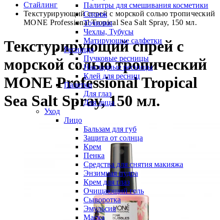
Стайлинг
Палитры для смешивания косметики
Текстурирующий спрей с морской солью тропический
Спонж
MONE Professional Tropical Sea Salt Spray, 150 мл.
Точилки
Чехлы, Тубусы
Матирующие салфетки
Текстурирующий спрей с
Ресницы
Пучковые ресницы
морской солью тропический
Накладные ресницы
Клей для ресниц
MONE Professional Tropical
Палетки
Для глаз
Sea Salt Spray, 150 мл.
Для лица
Уход
Лицо
Бальзам для губ
Защита от солнца
Крем
Пенка
Средства для снятия макияжа
Энзимная пудра
Крем для глаз
Очищающий гель
Сыворотка
Эмульсия
Маска