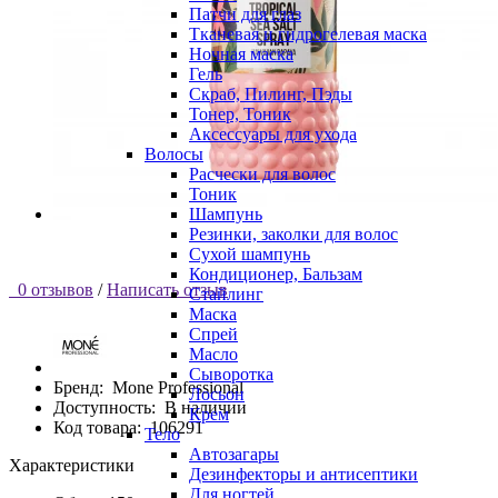
Патчи для глаз
Тканевая и гидрогелевая маска
Ночная маска
Гель
Скраб, Пилинг, Пэды
Тонер, Тоник
Аксессуары для ухода
Волосы
Расчески для волос
Тоник
Шампунь
Резинки, заколки для волос
Сухой шампунь
Кондиционер, Бальзам
0 отзывов
/
Написать отзыв
Стайлинг
Маска
Спрей
Масло
Сыворотка
Бренд:
Mone Professional
Лосьон
Доступность:
В наличии
Крем
Код товара:
106291
Тело
Автозагары
Характеристики
Дезинфекторы и антисептики
Для ногтей