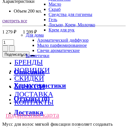
Характеристики
Масло
Скраб
Объем
200 мл.
Средства для гигиены
Гель
смотреть все
Лосьон, Крем, Молочко
Крем для рук
1 279 ₽
1 599 ₽
Для дома
Ароматический диффузор
Мыло парфюмированное
Свечи ароматические
Подписаться
Косметички
БРЕНДЫ
НОВИНКИ
Описание
СКИДКИ
Характеристики
БОНУСЫ
ДОСТАВКА
Отзывы (0)
КОНТАКТЫ
Доставка
подарочная карта
Мусс для волос мягкой фиксации позволяет создавать