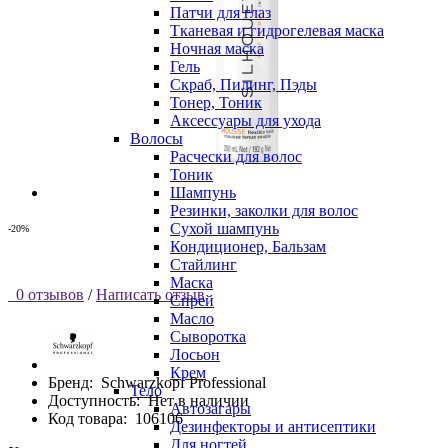
Патчи для глаз
Тканевая и гидрогелевая маска
Ночная маска
Гель
Скраб, Пилинг, Пэды
Тонер, Тоник
Аксессуары для ухода
Волосы
Расчески для волос
Тоник
Шампунь
Резинки, заколки для волос
Сухой шампунь
-20%
Кондиционер, Бальзам
Стайлинг
Маска
0 отзывов
/
Написать отзыв
Спрей
Масло
Сыворотка
Лосьон
Крем
Бренд:
Schwarzkopf Professional
Тело
Доступность:
Нет в наличии
Автозагары
Код товара:
106106
Дезинфекторы и антисептики
Для ногтей