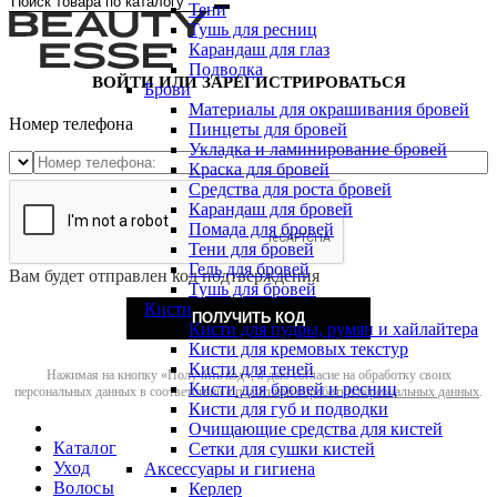
Тени
Тушь для ресниц
Карандаш для глаз
Подводка
ВОЙТИ ИЛИ ЗАРЕГИСТРИРОВАТЬСЯ
Брови
Материалы для окрашивания бровей
Номер телефона
Пинцеты для бровей
Укладка и ламинирование бровей
Краска для бровей
Средства для роста бровей
Карандаш для бровей
Помада для бровей
Тени для бровей
Гель для бровей
Вам будет отправлен код подтверждения
Тушь для бровей
Кисти
ПОЛУЧИТЬ КОД
Кисти для пудры, румян и хайлайтера
Кисти для кремовых текстур
Кисти для теней
Нажимая на кнопку «Получить код», я даю согласие на обработку своих
Кисти для бровей и ресниц
персональных данных в соответствии с
политикой обработки персональных данных
.
Кисти для губ и подводки
Очищающие средства для кистей
Каталог
Сетки для сушки кистей
Уход
Аксессуары и гигиена
Волосы
Керлер