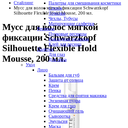
Стайлинг
Палитры для смешивания косметики
Мусс для волос мягкой фиксации Schwarzkopf
Спонж
Silhouette Flexible Hold Mousse, 200 мл.
Точилки
Чехлы, Тубусы
Матирующие салфетки
Мусс для волос мягкой
Ресницы
Пучковые ресницы
фиксации Schwarzkopf
Накладные ресницы
Клей для ресниц
Silhouette Flexible Hold
Палетки
Для глаз
Mousse, 200 мл.
Для лица
Уход
Лицо
Бальзам для губ
Защита от солнца
Крем
Пенка
Средства для снятия макияжа
Энзимная пудра
Крем для глаз
Очищающий гель
Сыворотка
Эмульсия
Маска