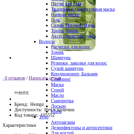
Патчи для глаз
Тканевая и гидрогелевая маска
Ночная маска
Гель
Скраб, Пилинг, Пэды
Тонер, Тоник
Аксессуары для ухода
Волосы
Расчески для волос
Тоник
Шампунь
Резинки, заколки для волос
Сухой шампунь
Кондиционер, Бальзам
0 отзывов
/
Написать отзыв
Стайлинг
Маска
Спрей
Масло
Сыворотка
Бренд:
Hempz
Лосьон
Доступность:
Нет в наличии
Крем
Код товара:
105552
Тело
Автозагары
Характеристики
Дезинфекторы и антисептики
Для ногтей