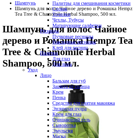
Шампунь
Палитры для смешивания косметики
Шампунь для волос Чайное дерево и Ромашка Hempz
Спонж
Tea Tree & Chamomile Herbal Shampoo, 500 мл.
Точилки
Чехлы, Тубусы
Матирующие салфетки
Шампунь для волос Чайное
Ресницы
Пучковые ресницы
дерево и Ромашка Hempz Tea
Накладные ресницы
Клей для ресниц
Tree & Chamomile Herbal
Палетки
Для глаз
Shampoo, 500 мл.
Для лица
Уход
Лицо
Бальзам для губ
Защита от солнца
Крем
Пенка
Средства для снятия макияжа
Энзимная пудра
Крем для глаз
Очищающий гель
Сыворотка
Эмульсия
Маска