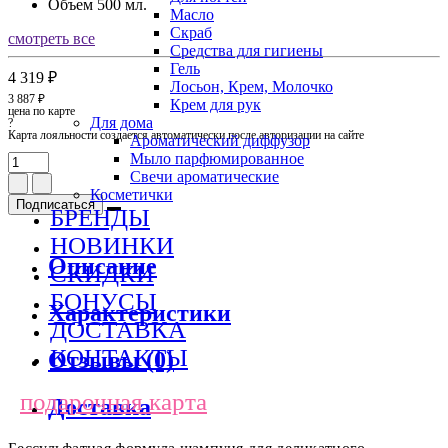
Объем
500 мл.
Масло
Скраб
смотреть все
Средства для гигиены
Гель
4 319 ₽
Лосьон, Крем, Молочко
3 887 ₽
Крем для рук
цена по карте
Для дома
?
Карта лояльности создается автоматически после авторизации на сайте
Ароматический диффузор
Мыло парфюмированное
Свечи ароматические
Косметички
Подписаться
БРЕНДЫ
НОВИНКИ
Описание
СКИДКИ
БОНУСЫ
Характеристики
ДОСТАВКА
КОНТАКТЫ
Отзывы (0)
подарочная карта
Доставка