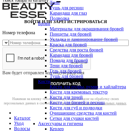
Тени
Тушь для ресниц
Карандаш для глаз
Подводка
ВОЙТИ ИЛИ ЗАРЕГИСТРИРОВАТЬСЯ
Брови
Материалы для окрашивания бровей
Номер телефона
Пинцеты для бровей
Укладка и ламинирование бровей
Краска для бровей
Средства для роста бровей
Карандаш для бровей
Помада для бровей
Тени для бровей
Гель для бровей
Вам будет отправлен код подтверждения
Тушь для бровей
Кисти
ПОЛУЧИТЬ КОД
Кисти для пудры, румян и хайлайтера
Кисти для кремовых текстур
Кисти для теней
Нажимая на кнопку «Получить код», я даю согласие на обработку своих
Кисти для бровей и ресниц
персональных данных в соответствии с
политикой обработки персональных данных
.
Кисти для губ и подводки
Очищающие средства для кистей
Каталог
Сетки для сушки кистей
Уход
Аксессуары и гигиена
Волосы
Керлер