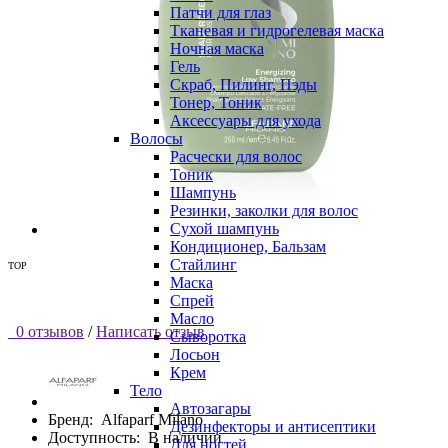
Патчи для глаз
Тканевая и гидрогелевая маска
Ночная маска
Гель
Скраб, Пилинг, Пэды
Тонер, Тоник
Аксессуары для ухода
Волосы
Расчески для волос
Тоник
Шампунь
Резинки, заколки для волос
Сухой шампунь
Кондиционер, Бальзам
Стайлинг
TOP
Маска
Спрей
Масло
0 отзывов
/
Написать отзыв
Сыворотка
Лосьон
Крем
Тело
Автозагары
Бренд:
Alfaparf Milano
Дезинфекторы и антисептики
Доступность:
В наличии
Для ногтей