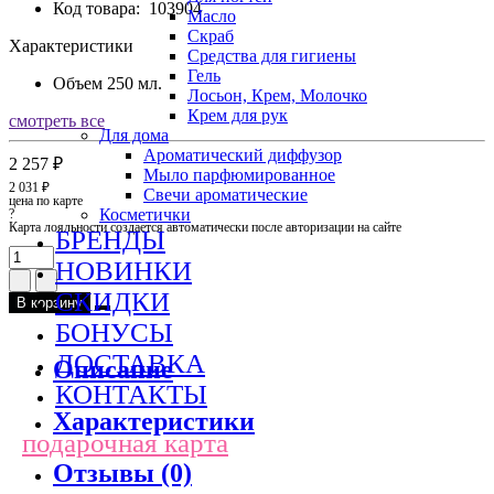
Код товара:
103904
Масло
Скраб
Характеристики
Средства для гигиены
Гель
Объем
250 мл.
Лосьон, Крем, Молочко
Крем для рук
смотреть все
Для дома
Ароматический диффузор
2 257 ₽
Мыло парфюмированное
2 031 ₽
Свечи ароматические
цена по карте
Косметички
?
Карта лояльности создается автоматически после авторизации на сайте
БРЕНДЫ
НОВИНКИ
СКИДКИ
В корзину
БОНУСЫ
ДОСТАВКА
Описание
КОНТАКТЫ
Характеристики
подарочная карта
Отзывы (0)