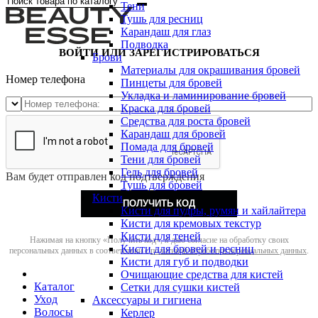
Тени
Тушь для ресниц
Карандаш для глаз
Подводка
ВОЙТИ ИЛИ ЗАРЕГИСТРИРОВАТЬСЯ
Брови
Материалы для окрашивания бровей
Номер телефона
Пинцеты для бровей
Укладка и ламинирование бровей
Краска для бровей
Средства для роста бровей
Карандаш для бровей
Помада для бровей
Тени для бровей
Гель для бровей
Вам будет отправлен код подтверждения
Тушь для бровей
Кисти
ПОЛУЧИТЬ КОД
Кисти для пудры, румян и хайлайтера
Кисти для кремовых текстур
Кисти для теней
Нажимая на кнопку «Получить код», я даю согласие на обработку своих
Кисти для бровей и ресниц
персональных данных в соответствии с
политикой обработки персональных данных
.
Кисти для губ и подводки
Очищающие средства для кистей
Каталог
Сетки для сушки кистей
Уход
Аксессуары и гигиена
Волосы
Керлер