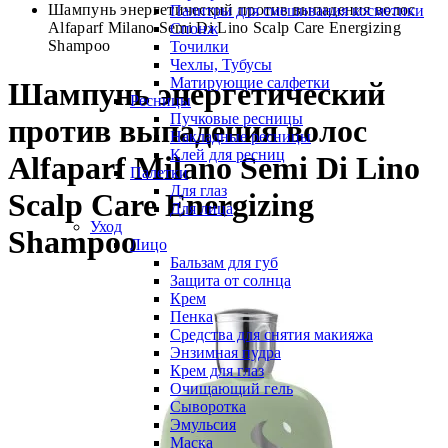
Шампунь энергетический против выпадения волос
Палитры для смешивания косметики
Alfaparf Milano Semi Di Lino Scalp Care Energizing
Спонж
Shampoo
Точилки
Чехлы, Тубусы
Матирующие салфетки
Шампунь энергетический
Ресницы
Пучковые ресницы
против выпадения волос
Накладные ресницы
Клей для ресниц
Alfaparf Milano Semi Di Lino
Палетки
Для глаз
Scalp Care Energizing
Для лица
Уход
Shampoo
Лицо
Бальзам для губ
Защита от солнца
Крем
Пенка
Средства для снятия макияжа
Энзимная пудра
Крем для глаз
Очищающий гель
Сыворотка
Эмульсия
Маска